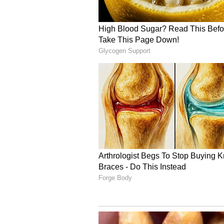
Image Credit :
Asianet News
చిరు మూవీ నుంచి తప్పుకున్
చిరంజీవి లాంటి అగ్ర హీరో సినిమా నుంచి
చిత్ర షూటింగ్ ప్రారంభం అయినప్పటికీ ఆమ
రాలేదు అని అంటున్నారు. దీనితో ఆమె ఈ చ
జరుగుతోంది.
5