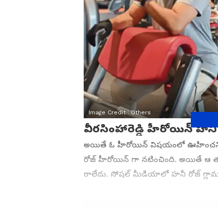
Image Credit :
Others
వీరసింహారెడ్డి హీరోయిన్ హనీ
అయితే ఓ హీరోయిన్ విషయంలో ఊహించని ప్ర
రోజ్ హీరోయిన్ గా నటించింది. అయితే ఆ
రాలేదు. సోషల్ మీడియాలో హనీ రోజ్ గ్లామర
Related Articles