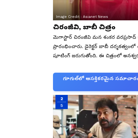
Image Credit :
Asianet News
చిరంజీవి, బాబీ చిత్రం
మెగాస్టార్ చిరంజీవి మన శంకర వరప్రసాద్
ప్రారంభించారు. డైరెక్టర్ బాబీ దర్శకత్వంల
షూటింగ్ జరుగుతోంది. ఈ చిత్రంలో అనశ్వర 
గూగుల్‌లో ఆసక్తికరమైన సమాచారం కో
2
5