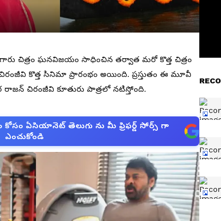
 గారు చిత్రం ఘనవిజయం సాధించిన తర్వాత మరో కొత్త చిత్రం
ో చిరంజీవి కొత్త సినిమా ప్రారంభం అయింది. ప్రస్తుతం ఈ మూవీ
RECO
రాజన్ చిరంజీవి కూతురు పాత్రలో నటిస్తోంది.
సం ఏసియానెట్ తెలుగు ను మీ ఫ్రిఫర్డ్ సోర్స్ గా
ఎంచుకోండి