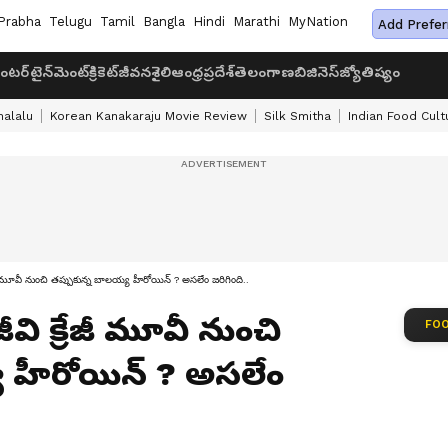
Prabha
Telugu
Tamil
Bangla
Hindi
Marathi
MyNation
Add Prefer
ంటర్‌టైన్‌మెంట్
క్రికెట్
జీవనశైలి
ఆంధ్రప్రదేశ్
తెలంగాణ
బిజినెస్
జ్యోతిష్యం
halalu
Korean Kanakaraju Movie Review
Silk Smitha
Indian Food Cult
 మూవీ నుంచి తప్పుకున్న బాలయ్య హీరోయిన్ ? అసలేం జరిగింది..
వి క్రేజీ మూవీ నుంచి
FOO
య హీరోయిన్ ? అసలేం