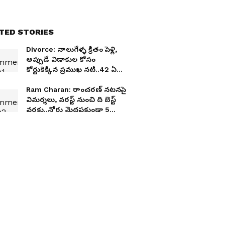
TED STORIES
Divorce: నాలుగేళ్ళ క్రితం పెళ్లి,
అప్పుడే విడాకుల కోసం
కోర్టుకెక్కిన ప్రముఖ నటి..42 ఏళ్ళ
వయసులో ఇలా
Ram Charan: రాంచరణ్ నటనపై
విమర్శలు, వరస్ట్ నుంచి ది బెస్ట్
వరకు..నోరు మెదపకుండా 5
సినిమాలతో ఇచ్చిపడేశాడు