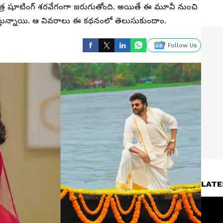
 చిత్ర షూటింగ్ శరవేగంగా జరుగుతోంది. అయితే ఈ మూవీ నుంచి
లు వస్తున్నాయి. ఆ వివరాలు ఈ కథనంలో తెలుసుకుందాం.
Follow Us
LATE