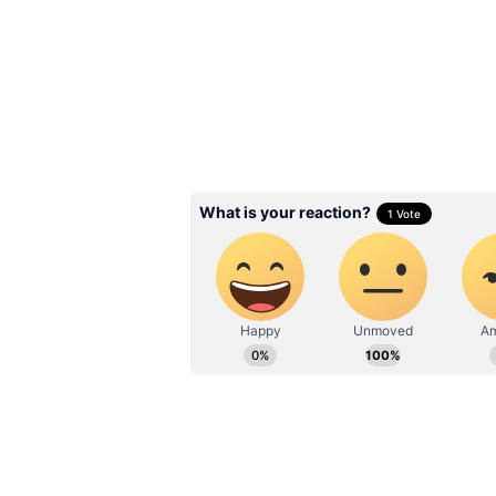
Divorce: నాలుగేళ్ళ క్రితం పె
అప్పుడే విడాకుల కోసం కోర్ట
ప్రముఖ నటి..42 ఏళ్ళ వ
ఇలా
3
5