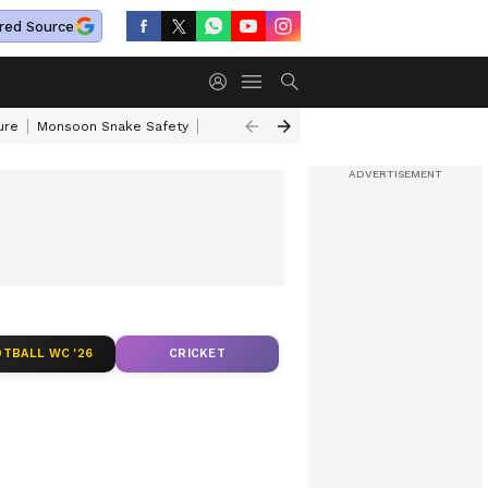
red Source
ure
Monsoon Snake Safety
Akkineni Nageswara Rao
IRCTC Tour Pac
TBALL WC '26
CRICKET