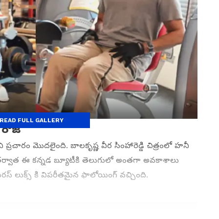
READ FULL GALLERY
 రోజ్
చారం మొదలైంది. బాలకృష్ణ వీర సింహారెడ్డి చిత్రంలో హనీ
 తర్వాత ఈ కన్నడ బ్యూటీకి తెలుగులో అంతగా అవకాశాలు
స్ లుక్స్ కి విపరీతమైన ఫాలోయింగ్ వచ్చింది.