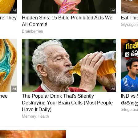
న హనీ రోజ్ ?
 ఆమె తప్పుకోవడానికి కారణాలు మాత్రం తెలియలేదు. చిరు బాబీ
ె షూటింగ్ లో పాల్గొనలేదు. కనీసం హైదరాబాద్ కి కూడా
ిత్రం నుంచి తప్పుకున్నది వాస్తవమే అంటూ ప్రచారం