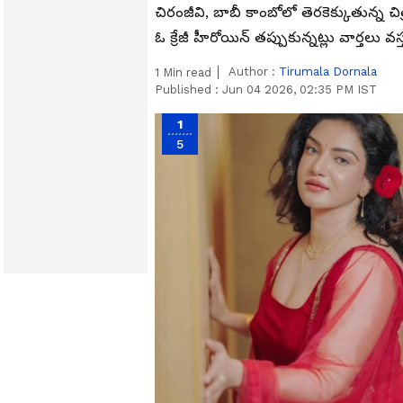
చిరంజీవి, బాబీ కాంబోలో తెరకెక్కుతున్న
ఓ క్రేజీ హీరోయిన్ తప్పుకున్నట్లు వార్త
Author :
Tirumala Dornala
1
Min read
Published :
Jun 04 2026, 02:35 PM IST
1
5