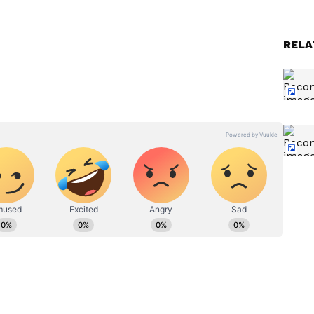
ళ్లి,
Ram Charan: రాంచరణ్ నటనపై
RELA
ుకెక్కిన
విమర్శలు, వరస్ట్ నుంచి ది బెస్ట్
యసులో
వరకు..నోరు మెదపకుండా 5
సినిమాలతో ఇచ్చిపడేశాడు