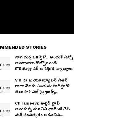
MMENDED STORIES
నాగ దుర్గ ఒక సైకో.. అందుకే ఎన్నో
అవకాశాలు కోల్పోయింది.
కొరియోగ్రాఫ‌ర్ ఆస‌క్తిక‌ర వ్యాఖ్య‌లు
V R Raja: యూట్యూబర్ వీఆర్
రాజా నెలకు ఎంత సంపాదిస్తాడో
తెలుసా? సబ్ స్క్రైబర్స్,
ఫాలోయింగ్ తెలిస్తే షాక్ అవుతారు
Chiranjeevi: అట్టర్ ఫ్లాప్
అనుకున్న మూవీని ఛాలెంజ్ చేసి
మరీ సంవత్సరం ఆడించిన
చిరంజీవి.. తొలి రోజే అపశకునం