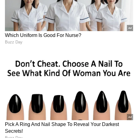
7
తనదైన పంథాలో రాశి.. వడ్డే నవీన్, శ్రీకాంత్ లాంటి
హీరోలతో ప్రేమ చిత్రాలు చేసేది. కెరీర్ సాగిపోతున్న
తరుణంలో ఆమెకి మహేష్ బాబు నిజం చిత్రంలో విలన్ కి
జోడిగా నటించే ఛాన్స్ వచ్చింది. రాశికి అలాంటి పాత్రలు
చేయడం ఇష్టం లేదు. కానీ తేజ ఆ పాత్ర లో ఎలాంటి
అసభ్యత ఉండదని.. రోల్ బావుంటుందని చెప్పారట. దీనితో
అడ్వాన్స్ తీసుకుంది.