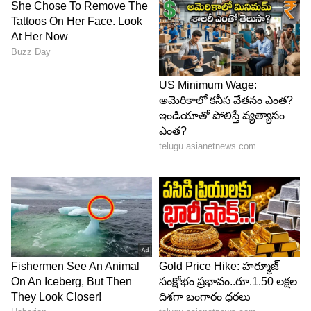
తన కెరీర్ ఇక ఎండింగ్ కి వస్తుంది
అనుకుంటున్న తరుణంలో మెగాస్టార్ చిరంజీవి గారితో
హీరోయిన్ గా నటించే ఛాన్స్ వచ్చింది. ఆ మూవీలో నాతో
పాటు ఆర్తి అగర్వాల్ కూడా హీరోయిన్. వి ఎన్ ఆదిత్య
దర్శకుడు. అంతా ఫైనల్ అయిన తర్వాత ఆ మూవీ
ఆగిపోయింది అని రాశి నిరాశ వ్యక్తం చేసింది. ఆ చిత్రంలో
నటించి ఉంటే.. టాలీవుడ్ హీరోలందరితో ఇంకో రౌండ్
నటించి చుట్టేసేదాన్ని అని తెలిపింది. కానీ బ్యాడ్ లక్ ఆ
మూవీ సెట్ కాలేదు.