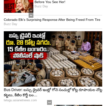
కానీ మొదటి రోజు షూటింగ్ లోనే ఆమెకి ఆ పాత్ర ఎలాంటిదో
అర్థం అయిపోయింది. ఇన్నిరోజులు తెలుగు ప్రేక్షకుల్లో
సంపాదించుకున్న హోమ్లీ ఇమేజ్ ఈ చిత్రంతో నాశనం
అయిపోతుందని భయపడిందట. డైరెక్టర్ తేజ చెప్పింది ఒకటి
చేసింది ఒకటి అని మండిపడ్డారు. కానీ అడ్వాన్స్
తీసుకున్నాక ఆ మూవీ చేయక తప్పలేదు. ఒక ఆర్టిస్ట్ గా ఆ
పాత్రకి తాను న్యాయం చేశానని రాశి తెలిపింది.
5
7