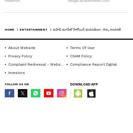
HOME
ENTERTAINMENT
మహేష్ మూవీతో హీరోయిన్ భయపడిందా.. చిరు, రాంచరణ్ ఇద్దరి సినిమాలతో ఆమెకి చేదు అనుభవమే
About Website
Terms Of Use
Privacy Policy
CSAM Policy
Complaint Redressal - Website
Compliance Report Digital
Investors
FOLLOW US ON
DOWNLOAD APP
6
7
© Copyright 2026 Asianxt Digital Technologies Private Limited (Formerly
known as Asianet News Media & Entertainment Private Limited) | All Rights
Reserved