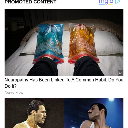
గూగుల్‌లో ఆసక్తికరమైన సమాచారం కోసం ఏసియానెట్ తెలుగు
ను మీ ఫ్రిఫర్డ్ సోర్స్ గా ఎంచుకోండి
2