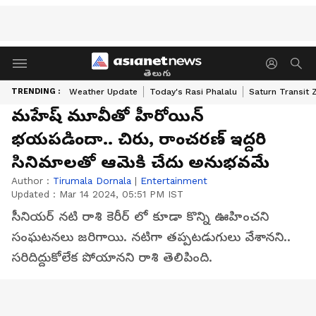
తెలుగు
TRENDING :
Weather Update
Today's Rasi Phalalu
Saturn Transit 
మహేష్ మూవీతో హీరోయిన్
భయపడిందా.. చిరు, రాంచరణ్ ఇద్దరి
సినిమాలతో ఆమెకి చేదు అనుభవమే
Author :
Tirumala Dornala
|
Entertainment
Updated :
Mar 14 2024, 05:51 PM IST
సీనియర్ నటి రాశి కెరీర్ లో కూడా కొన్ని ఊహించని
సంఘటనలు జరిగాయి. నటిగా తప్పటడుగులు వేశానని..
సరిదిద్దుకోలేక పోయానని రాశి తెలిపింది.