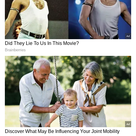
7
సీనియర్ నటి రాశి కెరీర్ లో కూడా కొన్ని ఊహించని
సంఘటనలు జరిగాయి. నటిగా తప్పటడుగులు వేశానని..
సరిదిద్దుకోలేక పోయానని రాశి తెలిపింది. రాశి గ్లామర్ రోల్స్
కి దూరంగా ఉండేది. రమ్యకృష్ణ, రంభ, సాక్షి శివానంద్
లాంటి హీరోయిన్లు గ్లామర్ రోల్స్ చేస్తున్న సమయంలో రాశి
ఇండస్ట్రీలోకి అడుగుపెట్టింది. కానీ రాశి ఎక్స్ ఫోజింగ్ కి
ఆమడ దూరం ఉండేది.