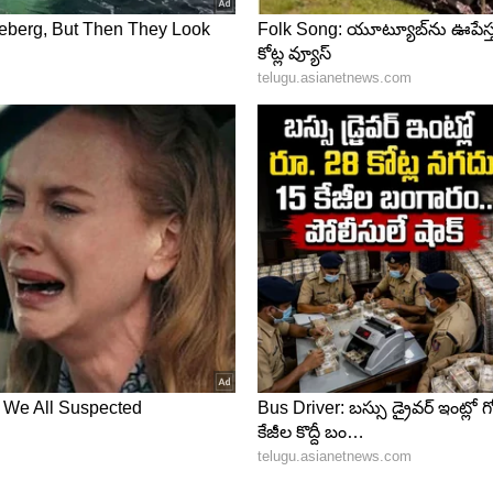
ే ఏడిపించేశాము. షాట్ అయ్యాక సోనాలీ వచ్చి... డైరెక్టర్
. నాకు తెలుసు అన్నదట.