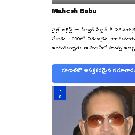
Mahesh Babu
చైల్డ్ ఆర్టిస్ట్ గా సిల్వర్ స్క్రీన్ కి
చేశాడు. 1999లో విడుదలైన రాజకుమార
అందుకున్నాడు. ఆ మూవీలో సాంగ్స్ అద్
గూగుల్‌లో ఆసక్తికరమైన సమాచారం కో
2
5