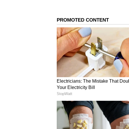
మహేష్ బర్త్ డే నేపథ్యంలో ఫ్యాన్స్ కోస
ఫ్యామిలీ ఎంటర్టైనర్ గా ఉంది. మహేష్ బాబు-
మురారి చిత్రానికి దర్శకుడు. మహేష్ బా
సాంగ్స్ అయితే ఎవర్ గ్రీన్.