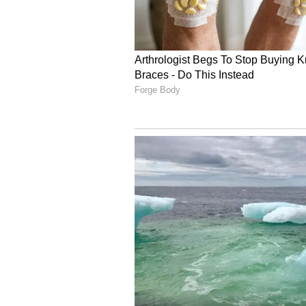
4
5
కాగా ఈ మూవీలో ఓ సాంగ్ లో సోనాలీ బిం
నటి సుధ తాజాగా వెల్లడించింది. మురారి