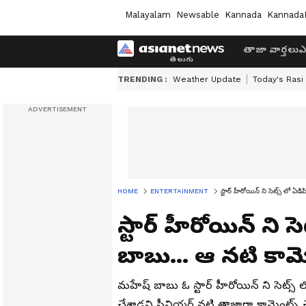
Malayalam
Newsable
Kannada
Kannada
తాజా వార్తలు
ఎ
TRENDING :
Weather Update
Today's Rasi
HOME
ENTERTAINMENT
స్టార్ హీరోయిన్ ని సెట్స్ లో ఏ
స్టార్ హీరోయిన్ ని 
బాబు... ఆ నటి కామె
మహేష్ బాబు ఓ స్టార్ హీరోయిన్ ని సెట్స్
చేశాడని సీనియర్ నటి తాజాగా కామెంట్స్