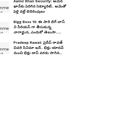
Aamir Khan Security: ఆమిర్
ఖాన్‌కు పెరిగిన సెక్యూరిటీ.. ఆమెతో
పెళ్లి వల్లే బెదిరింపులు
Bigg Boss 10: ఈ సారి బిగ్ బాస్
ని సీరియస్ గా తీసుకున్న
నాగార్జున, ఎందుకో తెలుసా..
లెక్కలన్నీ మారిపోతాయ్
Pradeep Rawat: ప్రదీప్ రావత్
చివరి సినిమా ఇదే.. భిక్షు యాదవ్
నుంచి భిక్షు దాస్ వరకు సాగిన
ప్రయాణం