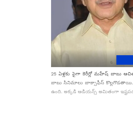
25 ఏళ్లకు పైగా కెరీర్లో మహేష్ బాబు 
బాబు సినిమాలు బాక్సాఫీస్ కొల్లగొడత
ఉంది. అక్కడి ఆడియన్స్ అమితంగా ఇష్ట