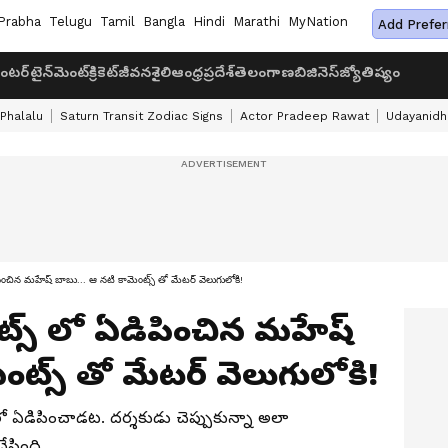
Prabha
Telugu
Tamil
Bangla
Hindi
Marathi
MyNation
Add Prefer
ంటర్‌టైన్‌మెంట్
క్రికెట్
జీవనశైలి
ఆంధ్రప్రదేశ్
తెలంగాణ
బిజినెస్
జ్యోతిష్యం
 Phalalu
Saturn Transit Zodiac Signs
Actor Pradeep Rawat
Udayanidhi
డిపించిన మహేష్ బాబు... ఆ నటి కామెంట్స్ తో మేటర్ వెలుగులోకి!
సెట్స్ లో ఏడిపించిన మహేష్
ంట్స్ తో మేటర్ వెలుగులోకి!
 లో ఏడిపించాడట. దర్శకుడు చెప్పుకున్నా అలా
 చేసింది.