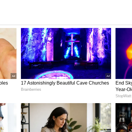
ం ట్రీట్ సిద్ధం చేశారు. మహేష్ నటించిన మురారి లవ్ ఎమోషనల్
సోనాలీ బింద్రే జంటగా నటించారు. క్రియేటివ్ డైరెక్టర్ కృష్ణవంశీ
బు ఇమేజ్ కి మురారి మూవీ చాలా ప్లస్ అయ్యింది. ఇక మణిశర్మ