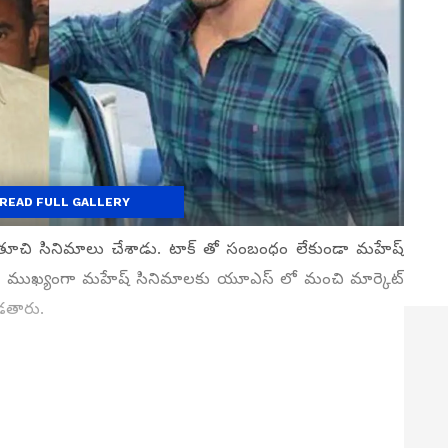
READ FULL GALLERY
ఆచితూచి సినిమాలు చేశాడు. టాక్ తో సంబంధం లేకుండా మహేష్
ాయి. ముఖ్యంగా మహేష్ సినిమాలకు యూఎస్ లో మంచి మార్కెట్
పడతారు.