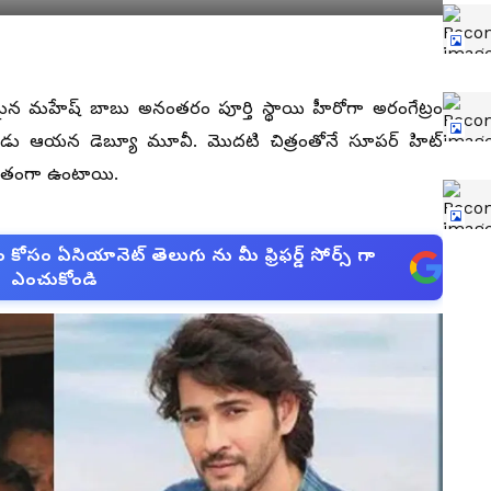
 పరిచయమైన మహేష్ బాబు అనంతరం పూర్తి స్థాయి హీరోగా అరంగేట్రం
ుడు ఆయన డెబ్యూ మూవీ. మొదటి చిత్రంతోనే సూపర్ హిట్
భుతంగా ఉంటాయి.
సం ఏసియానెట్ తెలుగు ను మీ ఫ్రిఫర్డ్ సోర్స్ గా
ఎంచుకోండి