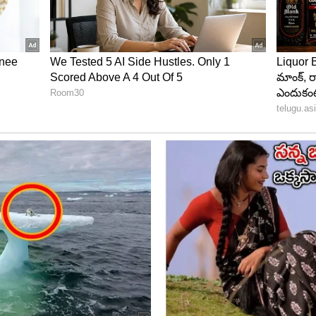
ద్రేని నిజంగానే ఏడిపించేశాడట మహేష్ బాబు. ఈ విషయాన్ని
 రీ రిలీజ్ నేపథ్యంలో సుధ అప్పటి సంగతులు పంచుకున్నారు.