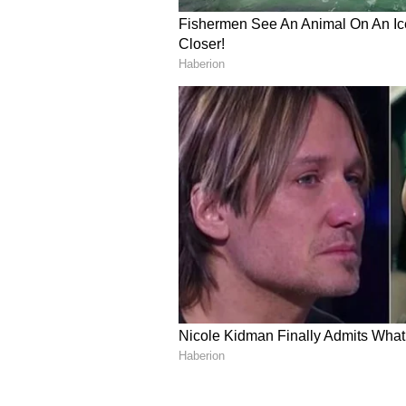
సోనాలీ బింద్రేను నేను, మహేష్ నిజంగాన
చెప్పకపోయినా మీరు నన్ను ఏడిపించేశారు
5
5