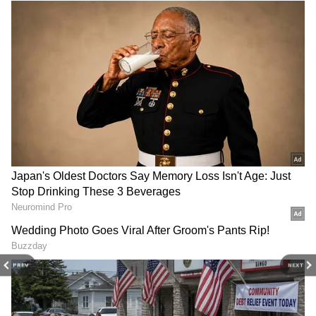
2
8
PREV
NEXT
The Legend Movie Review