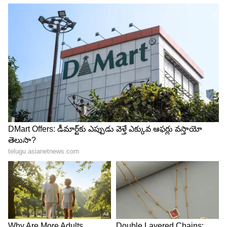
The Legend Movie Review
ప్యాషన్, సీరియస్ నెస్ లేని ఓ హీరో సినిమా చేస్తే ఎలా
ఉంటుందో చెప్పడానికి ది లెజెండ్ నిదర్శనం. తలా తోకా లేని
కథను నాలుగు ఫైట్స్, నాలుగు పాటలు, నాలుగు డైలాగ్స్,
కొన్ని కామెడీ సన్నివేశాలు అన్న కమర్షియల్ ఫార్మాట్ లో
తెరకెక్కించి వదిలారు. ఆత్మ లేని కథకు ఎన్ని హంగులు
దిద్దినా అవసరం. ది లెజెండ్ మూవీ కోసం నిర్మించిన భారీ
సెట్స్, రిచ్ లొకేషన్స్ ఖర్చును గుర్తు చేశాయే కానీ గొప్ప
అనుభూతుని పంచలేదు. పెట్టేవాడు ఉన్నాడు కాబట్టి ఖర్చు
పెడదాం అన్నట్లు సినిమా తీశారు.