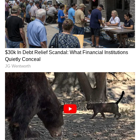
ఓ చిన్న సినిమా హీరోకి ఉన్న గుర్తింపు లక్ష
కోట్లున్న కోటీశ్వరుడుకి ఉండదు. బిజినెస్ మాన్ శరవణన్
అరుళ్ హీరోగా మారాలనే కోరిక వెనుక కారణం ఇదే
కావచ్చు. దశాబ్దాల వ్యాపార చరిత్ర కలిగిన శరవణ స్టోర్స్
వారసుడైన శరవణన్ అరుళ్ ది లెజెండ్ మూవీతో హీరోగా
మారాడు. కలలు కనడం, వాటిని నిజం చేసుకోవడంలో
తప్పులేదు. అయితే ఎంపిక సరైనదిగా ఉండాలి. వేల కోట్ల
అధిపతి అయిన శరవణన్ ఓ అరవై కోట్లు ఖర్చుపెట్టి తన
ముచ్చట తీర్చుకున్నారు.