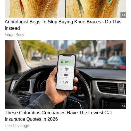
చనిపోవడంతో ఆయన ఈ మహమ్మారికి
ముందు కనిపెట్టాలని నిర్ణయం తీసుకుంటాడు. డాక్టర్
శరవణన్ నిర్ణయం మెడికల్ మాఫియా ప్రయోజనాలను
దెబ్బతీసేదిగా ఉంటుంది.దీంతో శరవణన్ చేసే ప్రయోగం
అడ్డుకునే క్రమంలో అతన్ని వ్యక్తిగతంగా,వృతిపరంగా
దెబ్బతీస్తారు. సర్వం కోల్పోయిన శరవణన్ మాఫియాపై ఎలా
పగ తీర్చుకున్నాడు? తన లక్ష్యం ఎలా సాధించాడు? అనేది
బిగ్ స్క్రీన్ పై చూడాలి...
గూగుల్‌లో ఆసక్తికరమైన సమాచారం కోసం ఏసియానెట్ తెలుగు
ను మీ ఫ్రిఫర్డ్ సోర్స్ గా ఎంచుకోండి