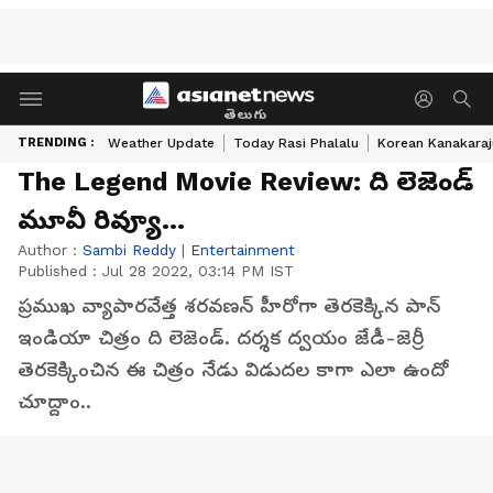
తెలుగు
TRENDING :
Weather Update
Today Rasi Phalalu
Korean Kanakaraj
The Legend Movie Review: ది లెజెండ్
మూవీ రివ్యూ...
Author :
Sambi Reddy
|
Entertainment
Published :
Jul 28 2022, 03:14 PM IST
ప్రముఖ వ్యాపారవేత్త శరవణన్ హీరోగా తెరకెక్కిన పాన్
ఇండియా చిత్రం ది లెజెండ్. దర్శక ద్వయం జేడీ-జెర్రీ
తెరకెక్కించిన ఈ చిత్రం నేడు విడుదల కాగా ఎలా ఉందో
చూద్దాం..