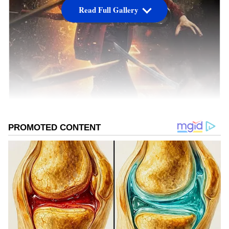
Read Full Gallery
The Legend Movie Review
కథ:
డాక్టర్ శరవణన్ వైద్యరంగంలో అనేక కొత్త ఆవిష్కరణలు
చేస్తారు. తన మిత్రుడు డయాబెటిక్ కారణంగా