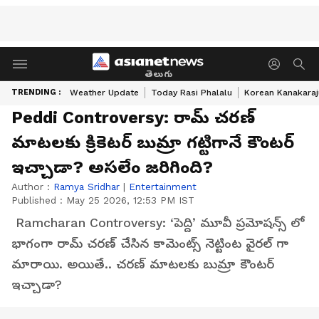
తెలుగు
TRENDING :
Weather Update
Today Rasi Phalalu
Korean Kanakaraj
Peddi Controversy: రామ్ చరణ్
మాటలకు క్రికెటర్ బుమ్రా గట్టిగానే కౌంటర్
ఇచ్చాడా? అసలేం జరిగింది?
Author :
Ramya Sridhar
|
Entertainment
Published :
May 25 2026, 12:53 PM IST
Ramcharan Controversy: ‘పెద్ది’ మూవీ ప్రమోషన్స్ లో
భాగంగా రామ్ చరణ్ చేసిన కామెంట్స్ నెట్టింట వైరల్ గా
మారాయి. అయితే.. చరణ్ మాటలకు బుమ్రా కౌంటర్
ఇచ్చాడా?