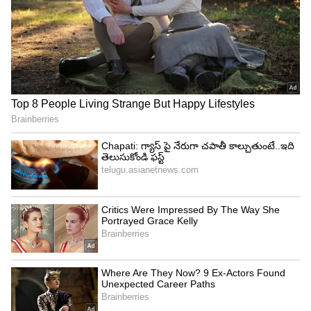
అనడంతో.. బుమ్రా హర్ట్ అయ్యి.. చరణ్ కి కౌంటర్
ఇచ్చాడంటూ ఓ ఫోటో వైరల్ అవుతుంది. రామ్ చరణ్
ఫోటోని షేర్ చేసి ‘ నో ప్రాబ్లం యశ్ భాయ్.. నేను నీకు పెద్ద
ఫ్యాన్ ని.. మీ టాక్సిక్ మూవీ కోసం నేను కూడా ఆసక్తిగా
ఎదురు చూస్తున్నాను’ అని రాసి ఉంది. అది బుమ్రానే పోస్టు
చేశాడంటూ ఆ ఫోటోని వైరల్ చేయడం మొదలుపెట్టారు.
అయితే... నిజానికి అది బుమ్రా పోస్టు చేయలేదు.. ఫ్యాన్స్
అలా క్రియేట్ చేసి వైరల్ చేయడం విశేషం. బుమ్రా ఆ ఫోటో
పోస్టు చేయక పోయినా రామ్ చరణ్ కి కౌంటర్ గా.. చాలా
మంది మీమర్స్ ఇప్పుడు ఆ ఫోటోని వాడుతుండటం
విశేషం.
ఇక పెద్ది సినిమా విషయానికి వస్తే.. ఇది భారీ పాన్ ఇండియా
మూవీ. ఈ సినిమాకి బుచ్చిబాబు దర్శకత్వం వహించగా, ఏ
ఆర్ రెహమాన్ మ్యూజిక్ అందించారు. క్రికెట్ నేపథ్యంలో
తెరకెక్కుతున్న ఈ సినిమా జూన్ 4 న ప్రేక్షకుల ముందుకు