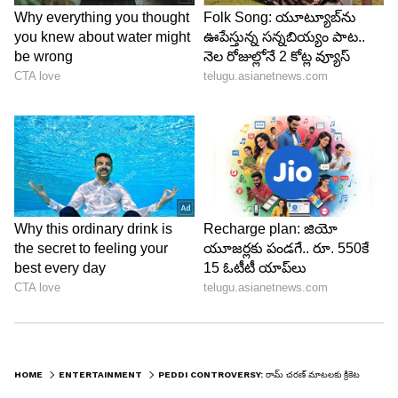
ABOUT THE AUTHOR
ramya Sridhar
RS
పది సంవత్సరాలుగా జర్నలిజంలో ఉన్నారు. 2017 నుండి
ఆసియానెట్‌లో జర్నలిస్ట్‌గా పని చేస్తున్నారు. ప్రస్తుతం, లైఫ్‌స్టైల్
విభాగాన్ని లీడ్ చేస్తున్నారు. ఇంతకు ముందు ఈనాడులో పని
చేశారు. ఈనాడు జర్నలిజం స్కూల్లో జర్నలిజం శిక్షణ పొందారు.
రామ్ చరణ్ కొణిదెల
Follow Us
HOME
ENTERTAINMENT
PEDDI CONTROVERSY: రామ్ చరణ్ మాటలకు క్రికెటర్ బుమ్రా గట్టిగానే కౌంటర్ ఇచ్చాడా? అసలేం జరిగింది?