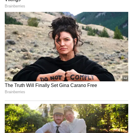
Motivational Song: కష్టాలన్నీ మీకే ఉన్నాయని
ఫీలౌతున్నారా? ఈ పాట వింటే ఎంత కష్టాన్నైనా
ఎదురించగలరు..!
Peddi: సరుకు సామాన్లు నుంచి మిడిల్ ఫింగర్
వరకు..పెద్దికి సెన్సార్ బోర్డు షాక్, అవన్నీ
తొలగించాల్సిందే
3
3
Image Credit :
Instagram
చరణ్ కి బుమ్రా కౌంటర్..?
అయితే... చరణ్.. బుమ్రాని ఫుట్ బాల్ ప్లేయర్ అని