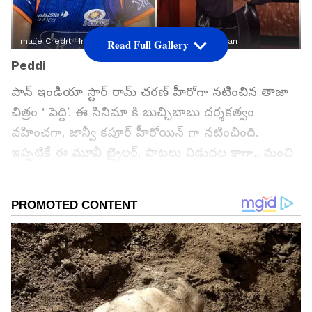
Image Credit :
Instagram/jaspritb1, Alwaysramcharan
Read Full Gallery
Peddi
పాన్ ఇండియా స్టార్ రామ్ చరణ్ హీరోగా నటించిన తాజా
చిత్రం ‘ పెద్ది’. ఈ సినిమా కి బుచ్చిబాబు దర్శకత్వం
వహించగా, జాన్వీ కపూర్ హీరోయిన్ గా నటించింది.
ఇప్పటికే ఈ మూవీ ట్రైలర్, పాటలు విడుదల కాగా.. మంచి
హైప్ క్రియేట్ చేస్తున్నాయి. కాగా... ఈ మూవీ పాన్ ఇండియా
లెవల్ లో విడుదల చేయనున్నారు. దీనిలో భాగంగా ఇటీవల
భోపాల్ లో మూవీ మ్యూజిక్ లాంచ్ ఈవెంట్ చాలా గ్రాండ్
గా నిర్వహించారు.
గూగుల్‌లో ఆసక్తికరమైన సమాచారం కోసం ఏసియానెట్ తెలుగు
ను మీ ఫ్రిఫర్డ్ సోర్స్ గా ఎంచుకోండి