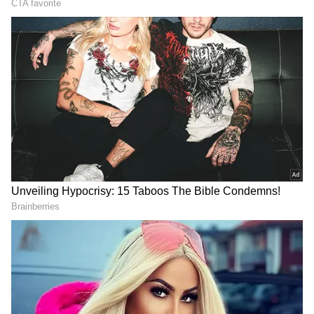
Image Credit :
Social Media
చరణ్ పొరపాటు...
అయితే, ఈ ఈవెంట్ లో రామ్ చరణ్ పొరపాటు చేశారు.
హోస్ట్ అడిగిన ప్రశ్నకు తప్పుగా సమాధానం చెప్పారు.
ముఖ్యంగా జస్ప్రీత్ బుమ్రాను ఆయన ఫుట్ బాల్ ప్లేయర్
అంటూ సంభోధించడం వైరల్ గా మారింది. దీంతో అందరూ
రామ్ చరణ్ ని సోషల్ మీడియాలో బాగా ట్రోల్ చేశారు. ఆ
తర్వాత తాను చేసిన పొరపాటు గమనించిన చరణ్
స్పందించారు. వెంటనే క్షమాపణలు కూడా చెప్పారు.తాను
పేర్లు మర్చిపోతూ ఉంటానని.. అదొక హ్యుమన్ ఎర్రర్ అని
పేర్కొన్నాడు. బుమ్రా అంటే తనకు చాలా అభిమానమని...
సారీ కూడా చెప్పాడు.