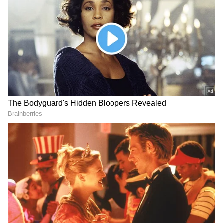
వయ్యారాలు పోతున్న నడుమును చూపిస్తూ.. హోయలు
పోతుంది అనుపమా పరమేశ్వరన్. చిరునవ్వులు చిందిస్తూ..
చురకత్తులు విసురుతోంది. మత్తుగా గమ్మత్తుగా
చూస్తూ..కుర్రాళ్ల మనసున్ని చిత్తు చేసే ప్రయత్నంచేస్తోంది.
టోటల్ గా కుర్రాళ్లమీదకు ఓ బ్యూటీ బాంబ్ విసిరింది
అనుపమా.