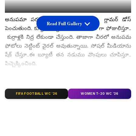
అనుపమా పరమేశ్వరన్‌ ఊహించనంతగా గ్లామర్‌ డోస్‌
Read Full Gallery
పెంచుతుంది. క్యూట్‌ క్యూట్ గా.. హాట్ హాట్ గా ఫోజులిస్తూ..
కుర్రాళ్లకి నిద్ర లేకుండా చేస్తుంది. తాజాగా చీరలో అనుపమ
ఫోటోలు నెట్టింట్ వైరల్ అవుతున్నాయి. సోషల్ మీడియాను
షేక్ చేస్తూ..ఈ బ్యూటీ తన నడుము వొంపులు చూపిస్తూ..
పిచ్చెక్కించింది.
గూగుల్‌లో ఆసక్తికరమైన సమాచారం కోసం ఏసియానెట్ తెలుగు
FIFA FOOTBALL WC '26
WOMEN T-20 WC '26
ను మీ ఫ్రిఫర్డ్ సోర్స్ గా ఎంచుకోండి