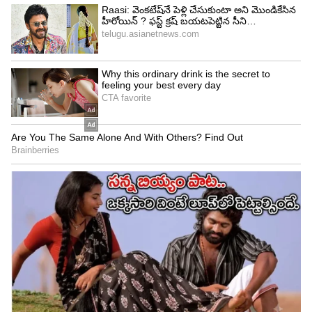
5
8
అఆ, శతమానం భవతి, హాలో గురు ప్రేమ కోసమే, ఉన్నది
ఒక్కటే జిందగీ లాంటి సినిమాల్లో అనుపమను పర్ఫెమెన్స్
టాలీవుడ్ ఆడియన్స్ ను కట్టిపడేసిందని చెప్పాలి. అటు
సినిమాలతో పాటు.. ఇటు సోషల్ మీడియాలో కూడా తన
టాలెంట్ చూపిస్తోంది బ్యూటీ. వరుస ఫోటో షూట్స్ తో
పిచ్చెక్కిస్తోంది.