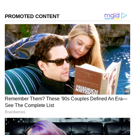
2
8
వరుసగా హిట్ సినిమాలతో దూసుకుపోతోంది అనుపమా
పరమేశ్వరన్ ఇక ఈరోజు అనుపమ పరమేశ్వరన్ నటించిన