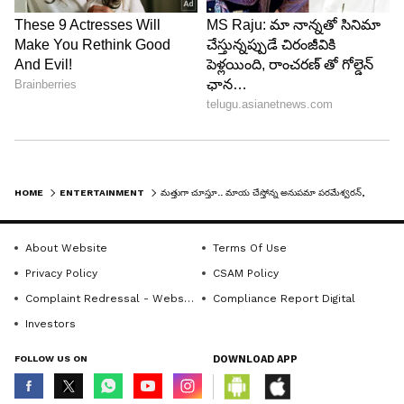
అనుపమ మోడ్రన్ డ్రెస్ లతో పాటు ట్రెడిషనల్ డ్రెస్ లలో
కూడా మెరిసిపోతుంది అనుపమా. ముఖ్యంగా చీరలో ఈ
బ్యూటీ అద్భుతంలా ఉంటుంది. కళ్లు చెదిరేలా.. చూపు
తిప్పుకోనివ్వకుండా చేస్తుంది మలయాళ బ్యూటీ. తాజాగా
అనుపమ సోషల్ మీడియాలో ఇలానే తన అందమైన శారీ
ఫోటోలు షేర్ చేసింది.
HOME
ENTERTAINMENT
మత్తుగా చూస్తూ.. మాయ చేస్తోన్న అనుపమా పరమేశ్వరన్, చీరకే అందం తెచ్చిన మలబారు సోయగం
7
8
About Website
Terms Of Use
Privacy Policy
CSAM Policy
Complaint Redressal - Website
Compliance Report Digital
Investors
FOLLOW US ON
DOWNLOAD APP