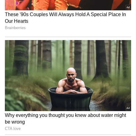
4
8
మలయాళీ అమ్మాయి అయినప్పటికీ అనుపమ తెలుగు
ప్రేక్షకులకు బాగా చేరువైంది. అచ్చ తెలుగు అమ్మాయిలానే
ఉంటుది. మలబారు అందాలతో మన తెలుగు అబ్బాయిల
మనసుల్లో నిలిచిపోయింది బ్యూటీ. హోమ్లీ బ్యూటీగా పేరు
తెచ్చుకుంది చిన్నది.