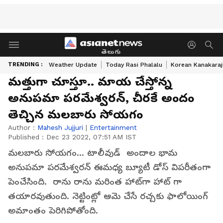
తెలుగు
TRENDING :
Weather Update
Today Rasi Phalalu
Korean Kanakaraj
మత్తుగా చూస్తూ.. మాయ చేస్తోన్న
అనుపమా పరమేశ్వరన్, చీరకే అందం
తెచ్చిన మలబారు సోయగం
Author :
Mahesh Jujjuri
|
Entertainment
Published :
Dec 23 2022, 07:51 AM IST
మలబారు సోయగం... టాలీవుడ్ అందాల భామ
అనుపమా పరమేశ్వరన్‌ ఈమధ్య బ్యూటీ డోస్ విపరీతంగా
పెంచేసింది. రాను రాను మరింత హాట్‌గా హాట్ గా
తయారవుతుంది. నెట్టింట్లో ఆమె చేసే రచ్చకు ఫాలోయింగ్
అమాంతం పెరిగిపోతోంది.