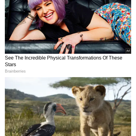
18 పేజెస్ మూవీ రిలీజ్ అయ్యింది. ఈసినిమాలో నిఖిల్
జోడీగా నటించింది బ్యూటీ. ఇంతకు ముందు కూడా
కార్తికేయా2 సినిమాతో పాన్ ఇండియా రేంజ్ లో హిట్
కొట్టారు ఈ జోడీ. ఇక నెక్ట్స్ సినిమాతో అనుపమ హ్యాట్రిక్
హిట్ సాధిచాలని చూస్తోంది.