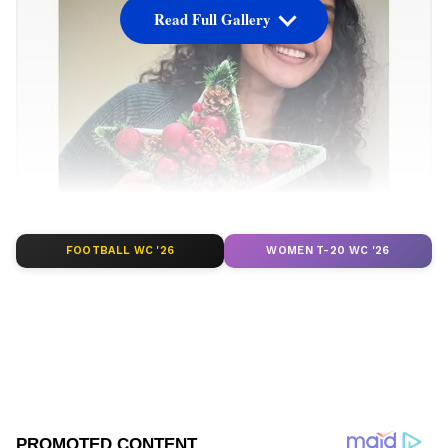
Read Full Gallery
FOOTBALL WC '26
WOMEN T-20 WC '26
టాలీవుడ్‌ హీరోయిన్‌ అనుపమా పరమేశ్వరన్‌.. ఈ క్రిస్మస్‌ని
చాలా స్పెషల్‌గా మార్చుకుంది. ఆమె ఫ్యామిలీతో కలిసి ఈ
క్రిస్మస్‌ వేడుకలు జరుపుకుంది. ఈ సందర్భంగా దిగిన
ఫోటోలను సోషల్‌ మీడియా ద్వారా పంచుకుంది.
అభిమానులకు క్రిస్మస్‌ విషెస్‌ తెలియజేసింది.