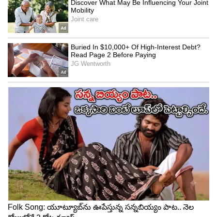
4
6
అంతేకాదు పొట్టి బట్టలతో రెచ్చిపోయింది. మరోవైపు
అందాల విందు చేస్తూ ఫోటో షూట్లు చేస్తుంది. ఇంతటితో
ఆగడం లేదు. సినిమాల్లోనూ బోల్డ్ రోల్స్ చేస్తుంది. ఆ మధ్య
`రౌడీ బాయ్స్` లో లిప్‌ లాక్‌లు చేసింది. ఇప్పుడు `టిల్లు
స్వ్కైర్‌`లో లిప్‌ లాక్‌లతో రచ్చిపోయింది. ఇందులో ఆమె
పాత్ర మరింత బోల్డ్ గా ఉండబోతుందని తెలుస్తుంది.