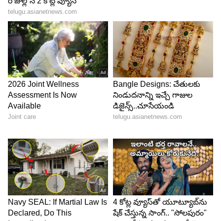
5
6
ఇక గతేడాది దాదాపు ఐదు సినిమాల్లో మెరిసిన అనుపమా
ఈ ఏడాది ఒక్క సినిమాలో కూడా కనిపించలేదు. కానీ వచ్చే
ఏడాది మరో ఐదు సినిమాలతో సందడి చేయబోతుంది. ఈ
సంక్రాంతి నుంచి ఆమె సందడి ప్రారంభం కాబోతుంది.