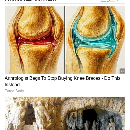
గూగుల్‌లో ఆసక్తికరమైన సమాచారం కోసం ఏసియానెట్ తెలుగు
ను మీ ఫ్రిఫర్డ్ సోర్స్ గా ఎంచుకోండి
2
6