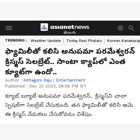
తెలుగు
TRENDING :
Weather Update
Today Rasi Phalalu
Korean Kanakaraj
ఫ్యామిలీతో కలిసి అనుపమా పరమేశ్వరన్‌
క్రిస్మస్‌ సెలబ్రేట్‌.. సాంటా క్యాప్‌లో ఎంత
క్యూట్‌గా ఉందో..
Author :
Aithagoni Raju
|
Entertainment
Published :
Dec 25 2023, 06:56 PM IST
క్యూట్‌ బ్యూటీ అనుపమా పరమేశ్వరన్‌.. క్రిస్మస్‌ని చాలా
స్పెషల్‌గా సెలబ్రేట్‌ చేసుకుంది. తన ఫ్యామిలీతో కలిసి ఆమె
ఈ క్రిస్మస్‌ వేడుకలు చేసుకోవడం విశేషం.