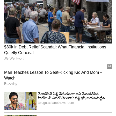
అనుపమా పరమేశ్వరన్‌.. క్యూట్‌నెస్‌కి కేరాఫ్‌. అందంతో
మంత్రముగ్దుల్ని చేసింది. ప్రారంభంలో హోమ్లీ బ్యూటీగా
రాణించింది అనుపమా. కానీ ఇటీవల ట్రెండ్‌ మార్చింది.
గ్లామర్‌ సైడ్‌ ఓపెన్‌ అవుతుంది. డ్రెస్‌ సైజ్‌లు తగ్గించింది.