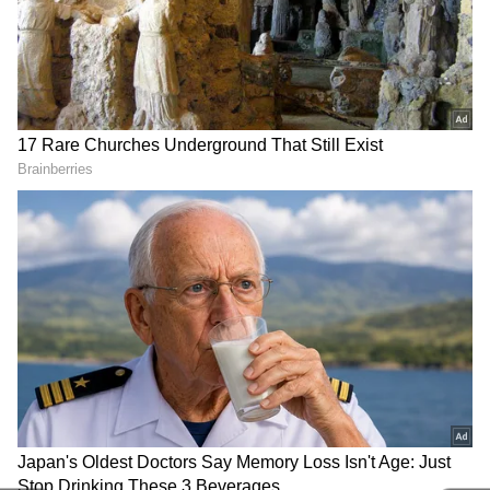
ఇందులో మేరీ క్రిస్మస్‌ లుక్‌లో మెరిసింది అనుపమా. సాంటా
క్యాప్‌ ధరించి క్యూట్‌ పోజులిచ్చింది. ఈ నయా గెటప్‌లో
అనుపమా ఎంతో క్యూట్‌ గా ఉంది. క్యూట్‌నెస్‌ ఓవర్‌ లోడ్‌
అనేలా ఉంది. ప్రస్తుతం ఈ పిక్స్ వైరల్‌ అవుతున్నాయి.