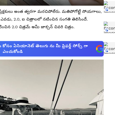
 ప్రేక్షకులు అంత త్వరగా మరచిపోలేరు. మతిపోగోట్టే సోయగాలు,
 ఎవడు, 2.0, ఐ చిత్రాలలో నటించిన సంగతి తెలిసిందే.
చిన 2.0 చిత్రమే అమీ జాక్సన్ చివరి చిత్రం.
సం ఏసియానెట్ తెలుగు ను మీ ఫ్రిఫర్డ్ సోర్స్ గా
ఎంచుకోండి