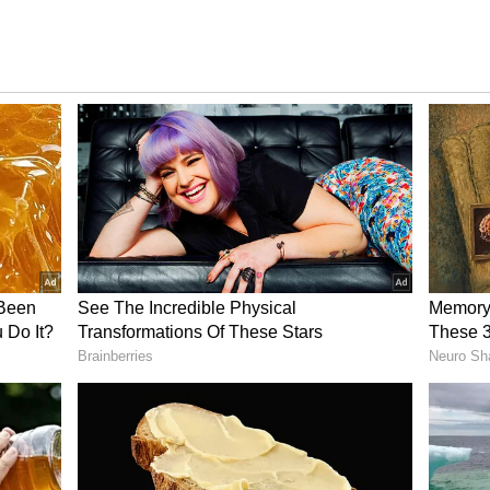
లి కాకుండానే విడిపోయింది. కొన్ని రోజులు ఒంటరిగా ఉన్న ఈ
క్కుంది. ప్రస్తుతం అమీ జాక్సన్ బ్రిటిష్ నటుడు ఎడ్ వెస్ట్వీక్ తో