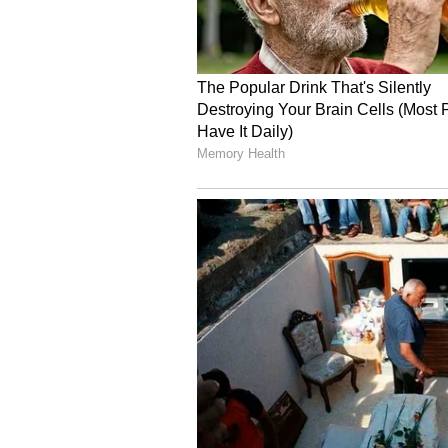
8
ఇటీవల అమీ జాక్సన్ కేన్స్ ఫిలిం ఫెస్టివల్ 
తెలిసిందే. తాజాగా అమీ జాక్సన్ బికినీలో