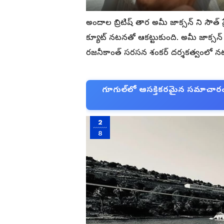
అందాల బ్రిటిష్ తార అమీ జాక్సన్ ని సౌత్
క్యూట్ నటనతో ఆకట్టుకుంది. అమీ జాక్సన్
రజనీకాంత్ సరసన శంకర్ దర్శకత్వంలో నటిం
గూగుల్‌లో ఆసక్తికరమైన సమాచారం కో
2
8