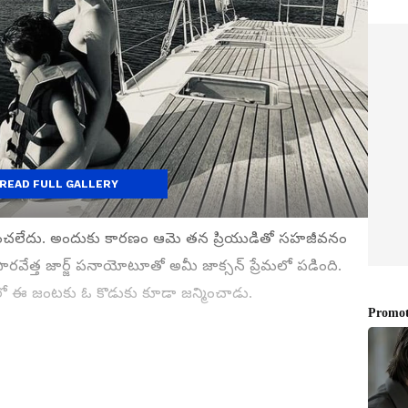
READ FULL GALLERY
ంచలేదు. అందుకు కారణం ఆమె తన ప్రియుడితో సహజీవనం
ారవేత్త జార్జ్ పనాయోటూతో అమీ జాక్సన్ ప్రేమలో పడింది.
9లో ఈ జంటకు ఓ కొడుకు కూడా జన్మించాడు.