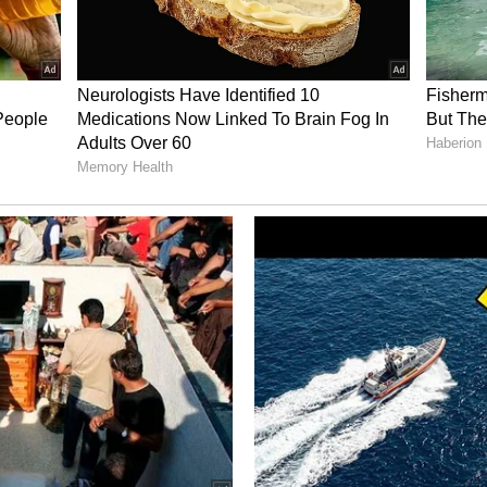
లో మెరుపులు మెరిపిస్తూ బ్లాక్ డ్రెస్ లో దర్శనం ఇచ్చిన సంగతి
 మెరుపులు మెరిపించింది.