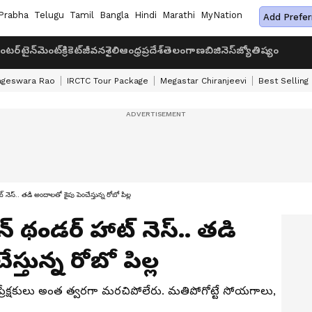
Prabha
Telugu
Tamil
Bangla
Hindi
Marathi
MyNation
Add Prefer
ంటర్‌టైన్‌మెంట్
క్రికెట్
జీవనశైలి
ఆంధ్రప్రదేశ్
తెలంగాణ
బిజినెస్
జ్యోతిష్యం
ageswara Rao
IRCTC Tour Package
Megastar Chiranjeevi
Best Selling
 నెస్.. తడి అందాలతో కైపు పెంచేస్తున్న రోబో పిల్ల
న్ థండర్ హాట్ నెస్.. తడి
్తున్న రోబో పిల్ల
 ప్రేక్షకులు అంత త్వరగా మరచిపోలేరు. మతిపోగోట్టే సోయగాలు,