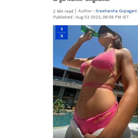
Author :
Sreeharsha Gopagani
2
Min read
Published :
Aug 03 2023, 08:58 PM IST
1
8