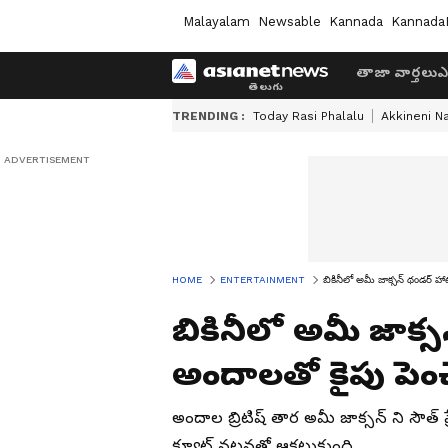
Malayalam
Newsable
Kannada
Kannada
తాజా వార్తలు
ఎ
TRENDING :
Today Rasi Phalalu
Akkineni N
HOME
ENTERTAINMENT
బికినీలో అమీ జాక్సన్ థండర్ హాట్
బికినీలో అమీ జాక్స
అందాలతో కైపు పెంచేస
అందాల బ్రిటిష్ తార అమీ జాక్సన్ ని సౌత్
క్యూట్ నటనతో ఆకట్టుకుంది.