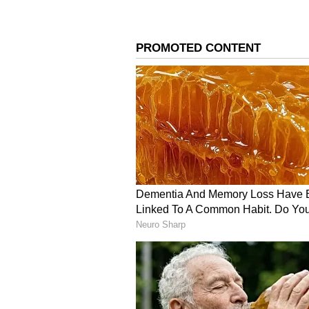
కొంత కాలానికి అమీ జాక్సన్ జార్జ్ తో పెళ్
మెరుపుతీగ.. ఆ తర్వాత కొత్త ప్రియుడిని వెతు
రిలేషన్ లో ఉంది.
4