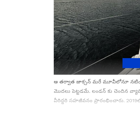
ఆ తర్వాత జాక్సన్ మరే మూవీలోనూ నటి
మొదలు పెట్టడమే. లండన్ కు చెందిన వ్యాప
వీరిద్దరి సహజీవనం ప్రారంభించారు. 201