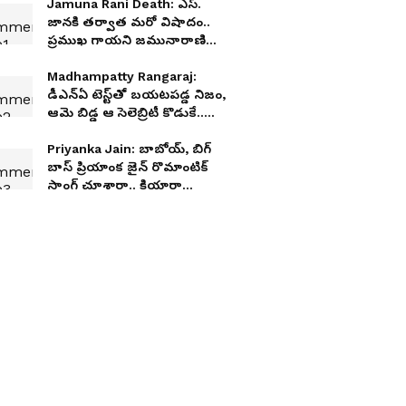
Jamuna Rani Death: ఎస్.
జానకి తర్వాత మరో విషాదం..
ప్రముఖ గాయని జమునారాణి
కన్నుమూత!
Madhampatty Rangaraj:
డీఎన్ఏ టెస్ట్‌తో బయటపడ్డ నిజం,
ఆమె బిడ్డ ఆ సెలెబ్రిటీ కొడుకే..
ఫలించిన తల్లి పోరాటం
Priyanka Jain: బాబోయ్, బిగ్
బాస్ ప్రియాంక జైన్ రొమాంటిక్
సాంగ్ చూశారా.. కియారా
అద్వానీని మించిపోయిందిగా