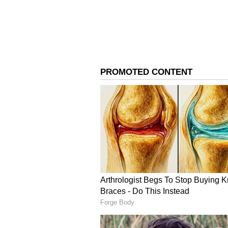
3
8
Kaikala Satyanarayana