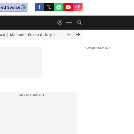
red Source
ure
Monsoon Snake Safety
Akkineni Nageswara Rao
IRCTC Tour Pac