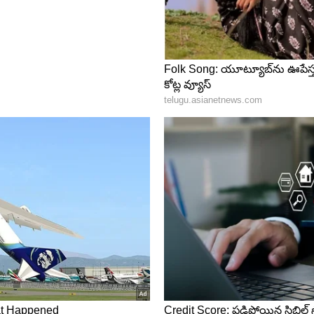
nayana death) నిర్మాతగా పలు చిత్రాలు నిర్మించారు.
నే పెట్టుబడి పెట్టారు. రమా ఫిలిమ్స్ పేరిట గజదొంగ, ఇద్దరు
 ముద్దుల మొగుడు వంటి చిత్రాలు నిర్మించారు. నిర్మాతగా
ిత్రాలు నష్టాలు మిగిల్చాయి.