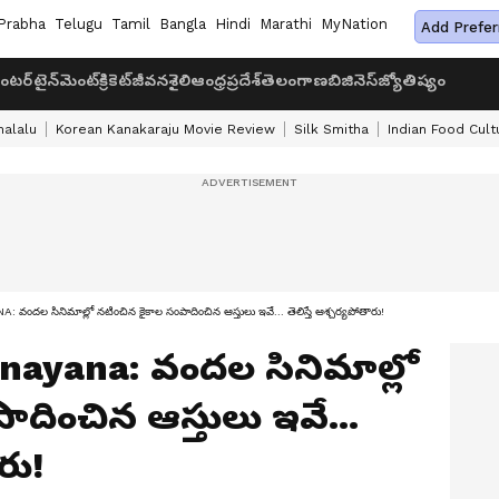
Prabha
Telugu
Tamil
Bangla
Hindi
Marathi
MyNation
Add Prefer
ంటర్‌టైన్‌మెంట్
క్రికెట్
జీవనశైలి
ఆంధ్రప్రదేశ్
తెలంగాణ
బిజినెస్
జ్యోతిష్యం
halalu
Korean Kanakaraju Movie Review
Silk Smitha
Indian Food Cult
ల సినిమాల్లో నటించిన కైకాల సంపాదించిన ఆస్తులు ఇవే... తెలిస్తే ఆశ్చర్యపోతారు!
nayana: వందల సినిమాల్లో
దించిన ఆస్తులు ఇవే...
రు!