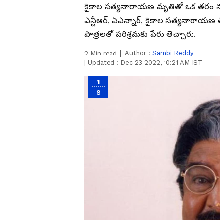
కైకాల సత్యనారాయణ మృతితో ఒక తరం నటు
ఎన్టీఆర్, ఏఎన్నార్, కైకాల సత్యనారాయణ 
పాత్రలతో పరిశ్రమకు పేరు తెచ్చారు.
Author :
Sambi Reddy
2
Min read
|
Updated :
Dec 23 2022, 10:21 AM IST
1
8