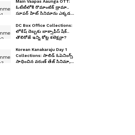
Main Vaapas Aaunga OTT:
ఓటీటీలోకి రొమాంటిక్ డ్రామా..
సూపర్ హిట్ సినిమాను ఎక్కడ
చూడాలంటే?
DC Box Office Collections:
లోకేష్ దెబ్బకు బాక్సాఫీస్ షేక్..
తొలిరోజే ఇన్ని కోట్ల కలెక్షన్లా?
Korean Kanakaraju Day 1
Collections: సాలిడ్ ఓపెనింగ్స్
సాధించిన వరుణ్ తేజ్ సినిమా,
కొరియన్ కనకరాజు ఫస్ట్ డే
వసూళ్లు ఎంత?