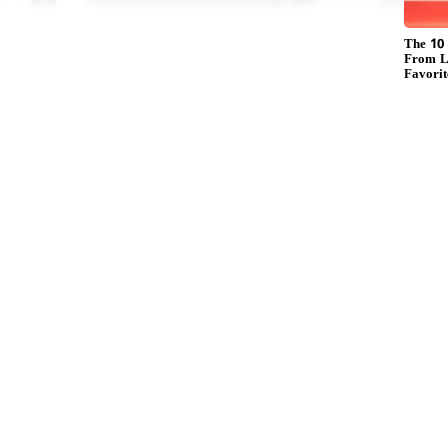
ర్శక నిర్మాతల దృష్టిలో పడ్డారు. ప్రత్యేకత ఉన్న నటుడు
.అయినప్పటికీ ఆయనకు వెంటనే ఆఫర్స్ రాలేదు. విఠలాచార్య
ా మహిమ' చిత్రం కైకాల కెరీర్ ని మలుపు తిప్పింది. నటుడిగా