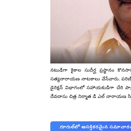
నటుడిగా కైకాల సుదీర్ఘ ప్రస్థానం కొన
సత్యనారాయణ నాటకాలు వేసేవారు. పరిణితి 
డైరెక్షన్ విభాగంలో సహాయకుడిగా చేరి ప
దేవదాసు చిత్ర నిర్మాత డి ఎల్ నారాయణ 
గూగుల్‌లో ఆసక్తికరమైన సమాచారం కో