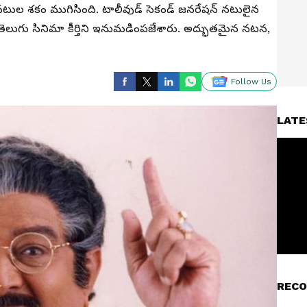
ల శకం ముగిసింది. టాలీవుడ్ సెకండ్ జనరేషన్ నటులైన
తెలుగు సినిమా కీర్తిని ఇనుమడింపజేశారు. అద్భుతమైన నటన,
Follow Us
LATE
RECO