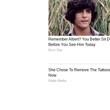
అప్పటి నుండి కైకాల(Kaikala Satyanarna
నటుడిగా ఫేమ్ వచ్చాక హీరోగా కూడా
అయ్యారు. టాలీవుడ్ కరుడుగట్టిన విలన్
ఆయన విలన్ గా చేశారు. 2019 లో విడుదలై
4
8