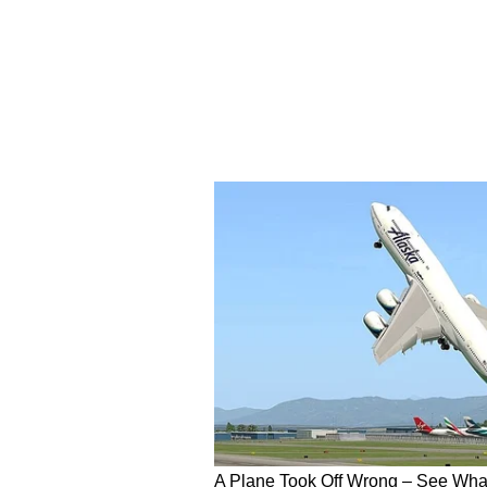
కైకాల సత్యనారాయణ(Kaikala Satyanar
పరిశ్రమలో సంపాదించిన డబ్బులు పరిశ్రమలో
దొంగలు, కొదమ సింహం, బంగారు కుటుంబం,
కొన్ని సినిమాలు డబ్బులు తెస్తే మరికొన్ని చ