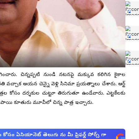
సాగించారు. చిన్నప్పటి నుండి నటనపై మక్కువ కలిగిన కైకాల
వచ్చాక ఆయన చెన్నై వెళ్లి సినిమా ప్రయత్నాలు చేశారు. ఆర్ట్
ాత్రల కోసం దర్శకుల చుట్టూ తిరుగుతూ ఉండేవారు. ఎట్టకేలకు
సిపాయి కూతురు మూవీలో చిన్న పాత్ర ఇచ్చారు.
సం ఏసియానెట్ తెలుగు ను మీ ఫ్రిఫర్డ్ సోర్స్ గా