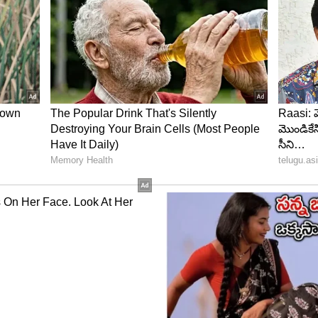
yana) వెనక్కి తిరిగి చూసుకోలేదు. విలన్ గా బిజీ అయ్యారు.
 అవకాశాలు వచ్చాయి. అయితే విలన్ గానే ఆయన సక్సెస్
స్ లో ఒకరిగా పేరు తెచ్చుకున్నారు. నాలుగు తరాల నటులకు
న మహర్షి చిత్రం వరకు నటిస్తూనే ఉన్నారు.