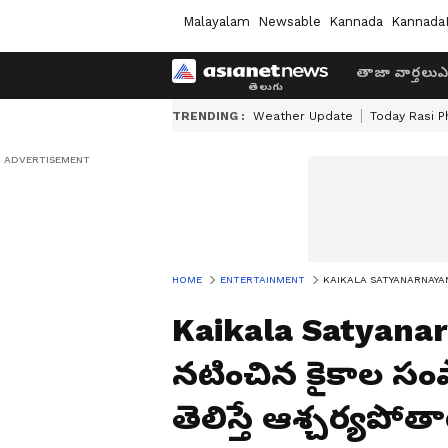
Malayalam
Newsable
Kannada
Kannada
తాజా వార్తలు
ఎ
TRENDING :
Weather Update
Today Rasi P
HOME
ENTERTAINMENT
KAIKALA SATYANARNAYANA: వంద
Kaikala Satyanar
నటించిన కైకాల సంపా
తెలిస్తే ఆశ్చర్యపోతా