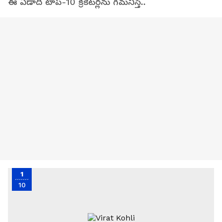
ఈ ఏడాది టాప్-10 క్రికెట‌ర్ల‌ను గ‌మ‌నిస్తే..
1
10