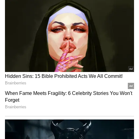
ట్రావిస్ హెడ్
ఈ సంవత్సరం 30 అంతర్జాతీయ మ్యాచ్‌లలో, ట్రావిస్ హెడ్
45.43 సగటు, 97 కంటే ఎక్కువ స్ట్రైక్ రేట్‌తో మూడు
సెంచరీలు సాధించాడు. అలాగే, తొమ్మిది అర్ధసెంచరీలతో
మొత్తం 1,681 పరుగులు చేశాడు.