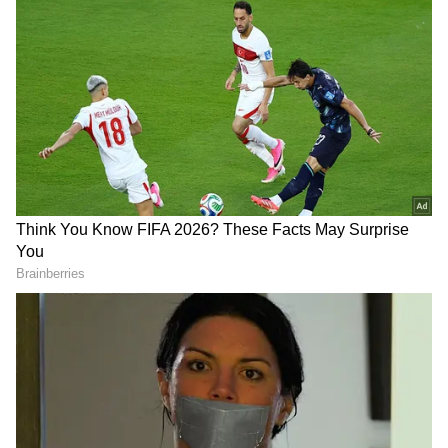
Shubman Gill
శుభమాన్ గిల్
ఈ ఏడాది ఇప్పటి వరకు 47 అంతర్జాతీయ మ్యాచ్‌లు ఆడిన
శుభ్‌మన్ గిల్ 48.31 సగటుతో ఏడు సెంచరీలు, 10
అర్ధసెంచరీలతో 2,126 పరుగులు చేశాడు.