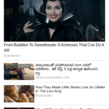
4
10
rohit 1
రోహిత్ శర్మ
ఈ ఏడాది ఇప్పటివరకు 34 అంతర్జాతీయ మ్యాచ్‌ల్లో రోహిత్