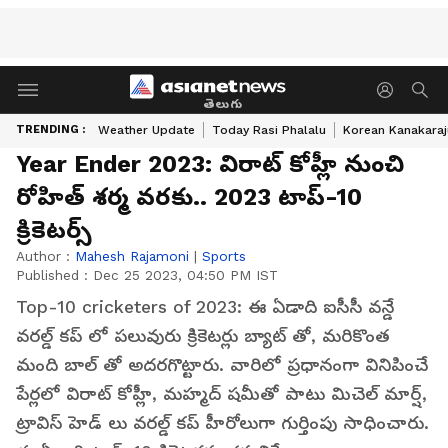
తెలుగు
TRENDING :
Weather Update
Today Rasi Phalalu
Korean Kanakaraj
Year Ender 2023: విరాట్ కోహ్లీ నుంచి
రోహిత్ శ‌ర్మ వ‌ర‌కు.. 2023 టాప్-10
క్రికెట‌ర్స్
Author :
Mahesh Rajamoni
|
Sports
Published :
Dec 25 2023, 04:50 PM IST
Top-10 cricketers of 2023: ఈ ఏడాది ఐసీసీ వ‌న్డే
వ‌ర‌ల్డ్ క‌ప్ లో ప‌లువురు క్రికెట‌ర్లు బ్యాట్ తో, మ‌రికొంత
మంది బాల్ తో అద‌ర‌గొట్టారు. వారిలో ప్ర‌ధానంగా వినిపించే
పేర్ల‌లో విరాట్ కోహ్లీ, మ‌హ్మ‌ద్ ష‌మీతో పాటు మిచెల్ మార్ష్,
ట్రావిస్ హెడ్ లు వ‌ర‌ల్డ్ క‌ప్ హీరోలుగా గుర్తింపు సాధించారు.