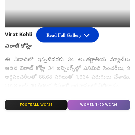
Virat Kohli
Read Full Gallery
విరాట్ కోహ్లీ
ఈ ఏడాదిలో ఇప్పటివరకు 34 అంతర్జాతీయ మ్యాచ్‌లు
ఆడిన విరాట్ కోహ్లీ 34 ఇన్నింగ్స్‌ల్లో ఎనిమిది సెంచరీలు, 9
అర్ధసెంచరీలతో 66.68 సగటుతో 1,934 పరుగులు చేశాడు.
2023 టాప్-10 క్రికెట‌ర్ల లిస్టులో అగ్ర‌స్థానంలో నిలిచాడు.
FOOTBALL WC '26
WOMEN T-20 WC '26
గూగుల్‌లో ఆసక్తికరమైన సమాచారం కోసం ఏసియానెట్ తెలుగు
ను మీ ఫ్రిఫర్డ్ సోర్స్ గా ఎంచుకోండి