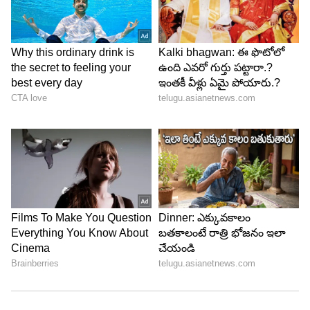
ఐడెన్ మార్క్‌రమ్ 36 ఇన్నింగ్స్‌ల్లో నాలుగు సెంచరీలు, ఆరు
అర్ధసెంచరీలతో 51.60 సగటుతో 1,548 పరుగులు చేశాడు.
6