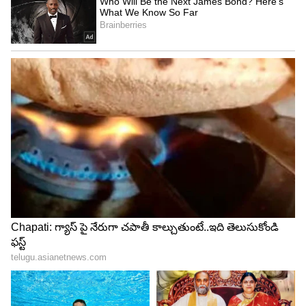
శర్మ 51.28 సగటుతో 1,795 పరుగులు చేశాడు, 37
ఇన్నింగ్స్‌ల్లో 4 సెంచ‌రీలు, 11 అర్ధసెంచరీలతో 131 పరుగుల
అత్యుత్తమ స్కోరు దుమ్మురేపాడు.
5
10
Aiden Markram
ఐడెన్ మార్క్‌రమ్
ఈ ఏడాది ఇప్పటి వరకు 34 అంతర్జాతీయ మ్యాచ్‌లు ఆడిన