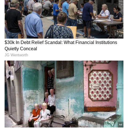
గూగుల్‌లో ఆసక్తికరమైన సమాచారం కోసం ఏసియానెట్ తెలుగు
ను మీ ఫ్రిఫర్డ్ సోర్స్ గా ఎంచుకోండి
2
4