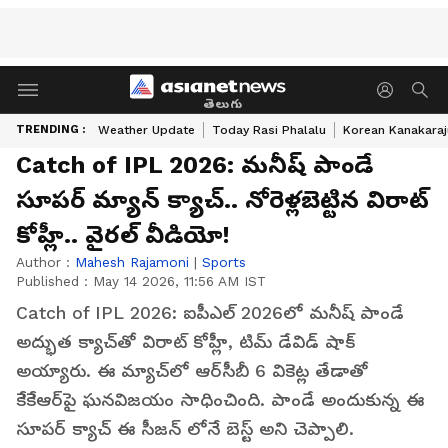
తెలుగు
TRENDING :
Weather Update
Today Rasi Phalalu
Korean Kanakaraj
‎Catch of IPL 2026: మనీష్ పాండే
సూపర్ మ్యాన్ క్యాచ్.. నోరెళ్లబెట్టిన విరాట్
కోహ్లీ.. వైరల్ వీడియో!
Author :
Mahesh Rajamoni
|
Sports
Published :
May 14 2026, 11:56 AM IST
‎Catch of IPL 2026: ఐపీఎల్ 2026లో మనీష్ పాండే
అద్భుత క్యాచ్‌తో విరాట్ కోహ్లీ, టిమ్ డేవిడ్ షాక్
అయ్యారు. ఈ మ్యాచ్‌లో ఆర్‌సీబీ 6 వికెట్ల తేడాతో
కేకేఆర్‌పై ఘనవిజయం సాధించింది. పాండే అందుకున్న ఈ
సూపర్ క్యాచ్ ఈ సీజన్ లోనే బెస్ట్ అని చెప్పాలి.