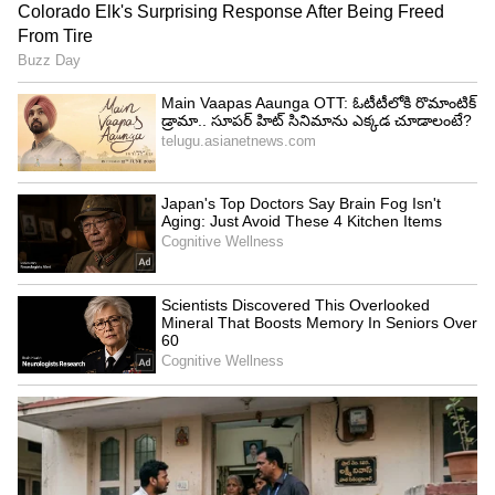
Image Credit :
X/StarSportsIndia
‎మైదానంలో అయోమయం.. థర్డ్ అంపైర్ నిర్ణయం
‎పాండే ఆ క్యాచ్‌ను పట్టిన తీరు చూసి అంపైర్లు సైతం షాక్
అయ్యారు. బంతి నేలకు తగిలిందేమోనన్న అనుమానంతో
నిర్ణయాన్ని థర్డ్ అంపైర్‌కు నివేదించారు. రీప్లేలో పాండే వేళ్లు
బంతి కింద స్పష్టంగా ఉన్నాయని, క్యాచ్ క్లీన్‌గా పట్టినట్లు
తేలడంతో థర్డ్ అంపైర్ అవుట్‌గా ప్రకటించారు.
ఈ సమయంలో విరాట్ కోహ్లీ బిగ్ స్క్రీన్‌పై రీప్లే చూస్తూ
నోరెళ్లబెట్టాడు. బౌలర్ కార్తీక్ త్యాగి తన తలపై చేతులు
పెట్టుకుని నమ్మలేనట్లుగా ఉండిపోయాడు. విరాట్ కోహ్లీ
క్రీజులో పాండే వద్దకు వెళ్లి ఆ క్యాచ్‌ను అభినందించాడు.
𝙄𝙨 𝙞𝙩 𝙖 𝙗𝙞𝙧𝙙? 𝙄𝙨 𝙞𝙩 𝙖 𝙥𝙡𝙖𝙣𝙚? 𝙄𝙩'𝙨