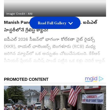
Image Credit :
ANI
‎Manish Pandey: బిత్తరపోయిన బ్యాటర్.. ఐపీఎల్
Read Full Gallery
హిస్టరీలోనే గ్రేటెస్ట్ క్యాచ్!
ఐపీఎల్ 2026 సీజన్‌లో భాగంగా కోల్‌కతా నైట్ రైడర్స్
(KKR), రాయల్ ఛాలెంజర్స్ బెంగళూరు (RCB) మధ్య
జరిగిన మ్యాచ్‌లో ఒక అద్భుతం చోటుచేసుకుంది. కేకేఆర్
సీనియర్ ప్లేయర్ మనీష్ పాండే పట్టిన ఒక కళ్లు చెదిరే క్యాచ్
ఇప్పుడు సోషల్ మీడియాలో ప్రకంపనలు సృష్టిస్తోంది.
ఈ క్యాచ్ చూసి అటు బ్యాటర్ టిమ్ డేవిడ్, ఇటు నాన్-
స్ట్రైకర్ ఎండ్‌లో ఉన్న విరాట్ కోహ్లీ ఒక్కసారిగా షాక్‌కు
గురయ్యారు. చివరకు మ్యాచ్‌లో ఆర్‌సీబీ విజయం
సాధించినప్పటికీ, పాండే ఫీల్డింగ్ మాత్రం హైలైట్‌గా నిలిచింది.