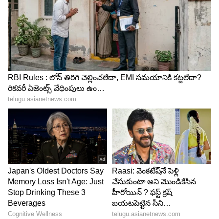
𝙈𝙖𝙣𝙞𝙨𝙝 𝙋𝙖𝙣𝙙𝙚𝙮 ✈️
#ManishPandey
catches a blinder to dismiss
#TimDavid
🤯
#TATAIPL
Race To
Playoffs 2026 ➡️
#RCBvKKR
| LIVE
NOW 👉
https://t.co/9SHVzm41aO
pic.twitter.c
om/uwWo8hx3Vm
— Star Sports (@StarSportsIndia)
May
13, 2026