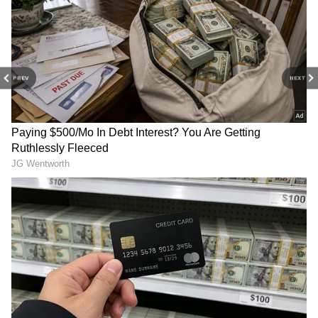
అందరూ భావించారు. కానీ పాండే తన ఎడమ చేయితో ఆ
క్యాచ్ పట్టి అందరినీ ఆశ్చర్యపరిచాడు. కామెంటేటర్ గ్రేమ్
స్వాన్ దీనిని "ఐపీఎల్ చరిత్రలోనే అత్యుత్తమ క్యాచ్" అని
అభివర్ణించారు.
PREV
NEXT