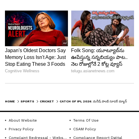
4
4
HOME
SPORTS
CRICKET
‎CATCH OF IPL 2026: మనీష్ పాండే సూపర్ మ్యాన్ క్యాచ్.. నోరెళ్లబెట్టిన విరాట్ కోహ్లీ.. వైరల్ వీడియో!
Image Credit :
ANI
‎విరాట్ కోహ్లీ వీరవిహారం.. ఆర్‌సీబీ టాప్
About Website
Terms Of Use
Privacy Policy
CSAM Policy
‎మనీష్ పాండే క్యాచ్ కేకేఆర్ శిబిరంలో ఉత్సాహం
Complaint Redressal - Website
Compliance Report Digital