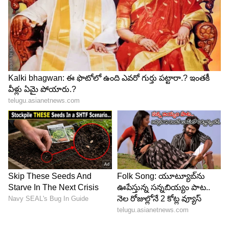
Image Credit :
X/BCCI
సంజూ లేదా అభిషేక్‌లకు షాక్ తప్పదా?
సునీల్ గవాస్కర్ మీడియాతో మాట్లాడుతూ ఆసక్తికర
వ్యాఖ్యలు చేశారు. "నేను వైభవ్‌ను ఐర్లాండ్ టి20 సిరీస్
ప్లేయింగ్ ఎలెవన్‌లో చూడాలనుకుంటున్నాను. ఎందుకంటే
అతడు ఆడుతుంటే చూడాలని నాకు ఉంది. సంజూ శాంసన్
లేదా అభిషేక్ శర్మ కంటే ముందే వైభవ్‌కు అవకాశం ఇవ్వాలి.
బహుశా ఒక మ్యాచ్‌లో వైభవ్ కోసం సంజూ లేదా అభిషేక్
బెంచ్‌కు పరిమితం కాక తప్పదు" అని గవాస్కర్ అన్నారు. ః
వైభవ్ రీసెంట్ ఫామ్, అతడు చేసిన పరుగుల వరద చూశాక,
అతడిని జట్టు వెలుపల ఉంచడం సాధ్యం కాదని, సెలెక్టర్లు
సరైన నిర్ణయమే తీసుకున్నారని గవాస్కర్ అన్నారు.