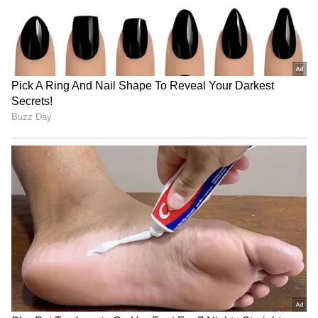
Image Credit :
IPL MEDIA
గవాస్కర్ డిమాండ్ ఇదే
ఐపీఎల్ 2026 సీజన్‌లో వైభవ్ బ్యాటింగ్ విన్యాసాలు
చూసిన తర్వాత, చాలా మంది క్రికెట్ దిగ్గజాలు అతడిని
టీమ్ ఇండియాలోకి తీసుకోవాలని డిమాండ్ చేశారు.
ఇంటర్నేషనల్ క్రికెట్‌లో టాప్ బౌలర్లను సైతం ఏమాత్రం
భయం లేకుండా వైభవ్ ఎదుర్కొన్న తీరు అందరినీ ఫిదా
చేసింది.
ఇప్పుడు సునీల్ గవాస్కర్ కూడా వైభవ్‌ను వీలైనంత త్వరగా
ప్లేయింగ్-XIలో చేర్చాలని గట్టిగా కోరుతున్నారు. ఐర్లాండ్‌తో
జరిగే టీ20 సిరీస్‌లో వైభవ్ బ్యాటింగ్‌ను చూడటానికి తాను
ఎంతో ఆసక్తిగా ఉన్నానని గవాస్కర్ చెప్పారు.