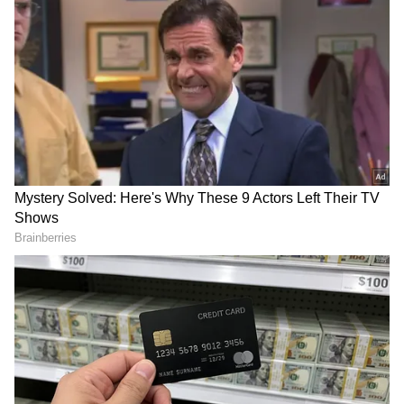
2
5
Image Credit :
ANI
సచిన్ టెండూల్కర్ రికార్డ్ బద్దలుకొట్టిన వైభవ్
వైభవ్ సూర్యవంశీ కేవలం భారత జట్టులోకి రావడం
మాత్రమే కాదు, ఒక చరిత్రను సృష్టించాడు. ఎన్నో ఏళ్ల క్రితం
మాస్టర్ బ్లాస్టర్ సచిన్ టెండూల్కర్ నెలకొల్పిన ఒక అరుదైన
రికార్డును వైభవ్ బద్దలు కొట్టాడు. అంతర్జాతీయ భారత
జట్టులో చోటు దక్కించుకున్న అత్యంత పిన్న వయస్కుడైన
ఆటగాడిగా వైభవ్ నిలిచాడు.
ఇప్పుడు సచిన్ రికార్డు తుడిచిపెట్టుకుపోయింది. టీమ్‌లోకి