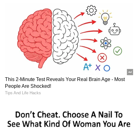
Related Articles
IRCTC South India Tour: ఒక్క టికెట్‌తో
రామేశ్వరం, అరుణాచలం సహా 7 పుణ్యక్షేత్రాల
దర్శనం.. ఐఆర్‌సీటీసీ బంపర్ ఆఫర్
IND vs AFG Test: ఆఫ్ఘనిస్తాన్ పై భారత్ సెంచరీల
వర్షం.. కెప్టెన్ గిల్‌ ఖాతాలో వరల్డ్ రికార్డ్
3
5