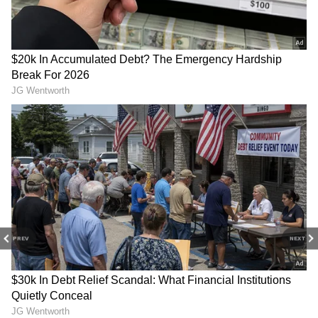
అయితే వచ్చేసాడు కానీ, ఇంతకీ అతనికి ప్లేయింగ్
ఎలెవన్‌లో ఎక్కడ అవకాశం దక్కుతుందనేదే ఇప్పుడు
అందరి మైండ్‌లో ఉన్న పెద్ద ప్రశ్న.
PREV
NEXT