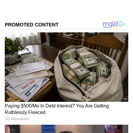
గూగుల్‌లో ఆసక్తికరమైన సమాచారం కోసం ఏసియానెట్ తెలుగు
ను మీ ఫ్రిఫర్డ్ సోర్స్ గా ఎంచుకోండి