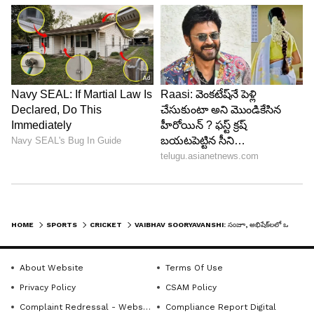
5
5
Image Credit :
BCCI
జూన్ 26 నుంచి అసలైన పోరు
భారత్, ఐర్లాండ్ జట్ల మధ్య జూన్ 26 నుంచి టీ20 సిరీస్
ప్రారంభం కానుంది. ఈ క్రమంలో గవాస్కర్ మాట్లాడుతూ..
"వైభవ్‌కు మ్యాచ్ ఆడే అవకాశం వచ్చినా, రాకపోయినా
HOME
SPORTS
CRICKET
VAIBHAV SOORYAVANSHI: సంజూ, అభిషేక్‌లలో ఒకరికి షాక్.. టీమ్ ఇండియా ప్లేయింగ్ 11లోకి వైభవ్ సూర్యవంశీ
మేము అతని కోసం ఎదురుచూస్తాం. ఏది ఏమైనా, భారత
జట్టు డ్రెస్సింగ్ రూమ్‌లో గడపడం అనేది వైభవ్‌కు ఒక గొప్ప
About Website
Terms Of Use
అనుభవం అవుతుంది. సీనియర్ల మధ్య నేర్చుకునే
Privacy Policy
CSAM Policy
విషయాలు అతని కెరీర్‌కు ఫ్యూచర్‌లో బాగా ప్లస్
Complaint Redressal - Website
Compliance Report Digital