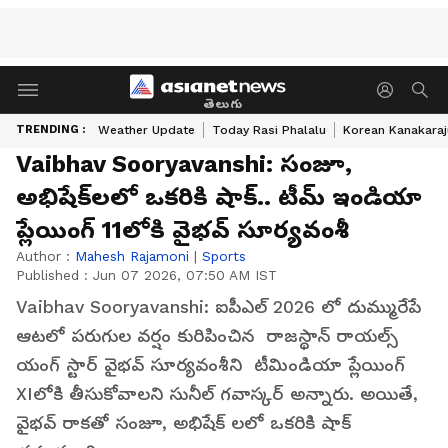
తెలుగు
TRENDING :
Weather Update
Today Rasi Phalalu
Korean Kanakaraj
Vaibhav Sooryavanshi: సంజూ,
అభిషేక్‌లలో ఒకరికి షాక్.. టీమ్ ఇండియా
ప్లేయింగ్ 11లోకి వైభవ్ సూర్యవంశీ
Author :
Mahesh Rajamoni
|
Sports
Published :
Jun 07 2026, 07:50 AM IST
Vaibhav Sooryavanshi: ఐపీఎల్ 2026 లో దుమ్మురేపే
ఆటలో పరుగుల వర్షం కురిపించిన రాజస్థాన్ రాయల్స్
యంగ్ స్టార్ వైభవ్ సూర్యవంశీని టీమిండియా ప్లేయింగ్
XIలోకి తీసుకోవాలని సునీల్ గవాస్కర్ అన్నారు. అయితే,
వైభవ్ రాకతో సంజూ, అభిషేక్ లలో ఒకరికి షాక్