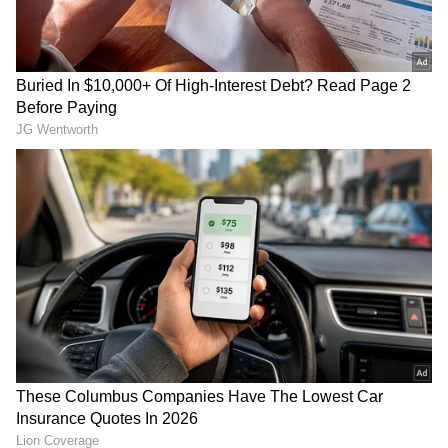
టీమిండియాకి 254 పరుగుల తొలి ఇన్నింగ్స్ ఆధిక్యం దక్కిన
తర్వాత కూడా బంగ్లాని ఫాలోఆన్ ఆడించడానికి
ఇష్టపడలేదు. బంగ్లా ఆలౌట్ అయిన తర్వాత టీమిండియా
మళ్లీ బ్యాటింగ్‌కి దిగింది. టెస్టుల్లో ఫాలోఆన్ ఆడించడం
అనేది ఓ గొప్ప ఘనతే. ఆ జట్టుపైన తాము సాధించిన
ఆధిపత్యానికి చిహ్నం...