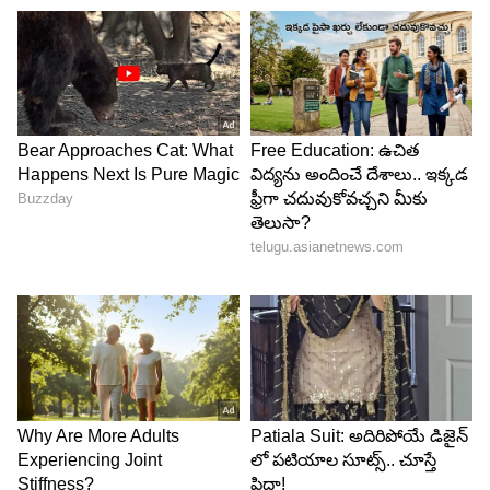
సీన్ అయితే బంగ్లాకి లేదు...
6
7