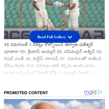
Read Full Gallery
48 పరుగులకే 3 వికెట్లు కోల్పోయిన తర్వాత ఛతేశ్వర్
పూజారా 90, శ్రేయాస్ అయ్యర్ 86, రవిచంద్రన్ అశ్విన్ 58,
రిషబ్ పంత్ 46, కుల్దీప్ యాదవ్ 40 పరుగులతో రాణించి
టీమిండియా 404 పరుగుల భారీ స్కోరు అందించారు...
భారత ఇన్నింగ్స్‌లో విరాట్ కోహ్లీ 1, మహ్మద్ సిరాజ్ 4
మాత్రమే సింగిల్ డిజిట్ స్కోర్లు చేశారు...
గూగుల్‌లో ఆసక్తికరమైన సమాచారం కోసం ఏసియానెట్ తెలుగు
ను మీ ఫ్రిఫర్డ్ సోర్స్ గా ఎంచుకోండి