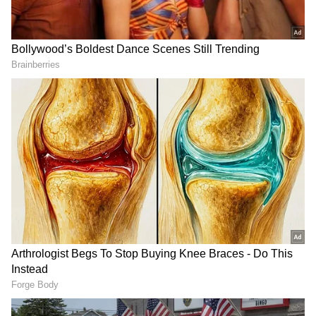
ఇన్నింగ్స్ మొదటి బంతికే వికెట్ తీసి బంగ్లాకి షాక్ ఇచ్చాడు
మహ్మద్ సిరాజ్. అక్కడి నుంచి ఎక్కడా కోలుకోని బంగ్లాదేశ్
జట్టు 55.5 ఓవర్లలో 150 పరుగులకి ఆలౌట్ అయ్యింది.
ముస్తాఫిజుర్ రహీం 28 పరుగులు చేసి బంగ్లా ఇన్నింగ్స్‌లో
టాప్ స్కోరర్‌గా నిలిచాడు. కుల్దీప్ యాదవ్ 5 వికెట్లు తీయగా
మహ్మద్ సిరాజ్ 3 వికెట్లు తీశారు.