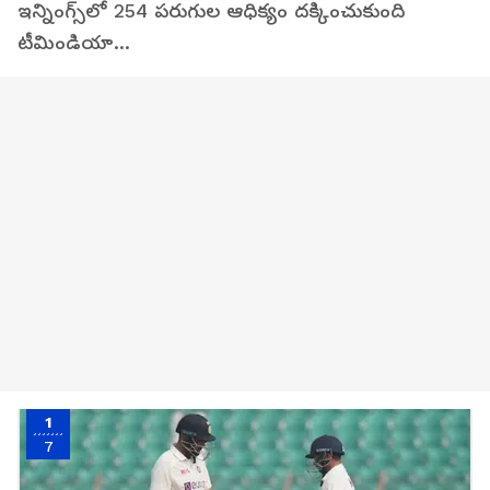
ఇన్నింగ్స్‌లో 254 పరుగుల ఆధిక్యం దక్కించుకుంది
టీమిండియా...
1
7