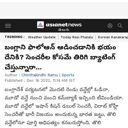
తెలుగు
TRENDING :
Weather Update
Today Rasi Phalalu
Korean Kanakaraj
బంగ్లాని ఫాలోఆన్ ఆడించడానికి భయం
దేనికి? సెంచరీల కోసమే తిరిగి బ్యాటింగ్
చేస్తున్నారా...
Author :
Chinthakindhi Ramu
|
Sports
Published :
Dec 16 2022, 11:14 AM IST
బంగ్లాదేశ్ పర్యటనలో మొదటి రెండు వన్డేల్లో ఓడినా,
మూడో వన్డే నుంచి మంచి కమ్‌బ్యాక్ ఇచ్చింది టీమిండియా.
మూడో వన్డేలో ఇషాన్ కిషన్ డబుల్ సెంచరీ, విరాట్ కోహ్లీ
సెంచరీతో భారీ విజయం అందుకున్న భారత జట్టు, తొలి
వన్డేలోనూ పూర్తి ఆధిపత్యం కనబరుస్తోంది. తొలి