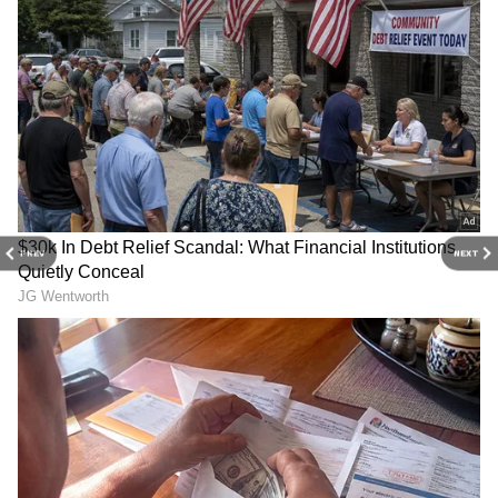
PREV
NEXT
3
7