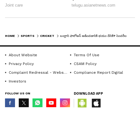
అయినా టీమిండియా, బంగ్లాని ఫాలోఆన్ ఆడించడానికి
HOME
SPORTS
CRICKET
బంగ్లాని ఫాలోఆన్ ఆడించడానికి భయం దేనికి? సెంచరీల కోసమే తిరిగి బ్యాటింగ్ చేస్తున్నారా...
ఇష్టపడలేదు. దీనికి ఏకైక కారణం బంగ్లాపై తొలి ఇన్నింగ్స్‌లో
కెఎల్ రాహుల్, శుబ్‌మన్ గిల్, విరాట్ కోహ్లీ భారీ స్కోరు
About Website
Terms Of Use
చేయలేకపోవడమే. రాహుల్ 22, శుబ్‌మన్ గిల్ 20, విరాట్
Privacy Policy
CSAM Policy
కోహ్లీ 1 పరుగులకే పెవిలియన్ చేరారు...
Complaint Redressal - Website
Compliance Report Digital
Investors
7
FOLLOW US ON
DOWNLOAD APP
7
© Copyright 2026 Asianxt Digital Technologies Private Limited (Formerly
known as Asianet News Media & Entertainment Private Limited) | All Rights
Reserved