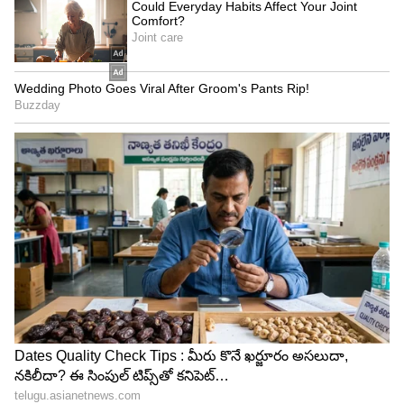
టీమిండియా బ్యాటర్ల ముందు భారీ స్కోరు పెట్టొచ్చు.
ఇలాంటి సందర్బాల్లో పరిస్థితి తేడా కొట్టే ప్రమాదం ఉంది...
5
7
అయితే బంగ్లాదేశ్‌కి అంత సీన్ లేదు. తొలి ఇన్నింగ్స్‌లో 150
పరుగులకి ఆలౌట్ అయిన బంగ్లాదేశ్, రెండో ఇన్నింగ్స్‌లో
మహా అయితే మరో 30-50 పరుగులు ఎక్కువా? లేదా
తక్కువ చేయొచ్చు. టీమిండియాకి దక్కిన 254 ఆధిక్యాన్ని
దాటి, భారత జట్టు ముందు 150 పరుగుల లక్ష్యం పెట్టేంత