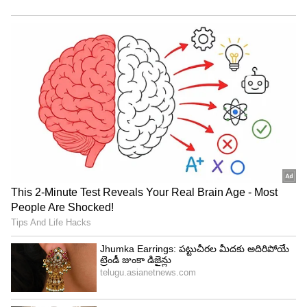
4
7
అయితే ఆస్ట్రేలియా, ఇంగ్లాండ్, సౌతాఫ్రికా, న్యూజిలాండ్
వంటి టాప్ టీమ్స్‌తో ఆడేటప్పుడు ఫాలోఆన్ ఆడించడం
కొంచెం రిస్క్. ఒకవేళ రెండో ఇన్నింగ్స్‌లో ఆ జట్టు బ్యాటర్లు
కుదురుకుని భారీ స్కోరు చేస్తే.. నాలుగో ఇన్నింగ్స్‌లో