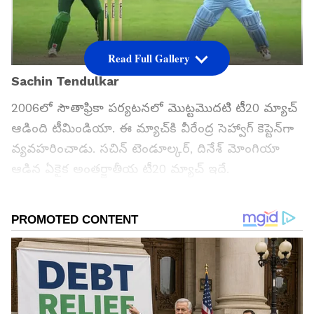
Read Full Gallery
Sachin Tendulkar
2006లో సౌతాఫ్రికా పర్యటనలో మొట్టమొదటి టీ20 మ్యాచ్
ఆడింది టీమిండియా. ఈ మ్యాచ్‌‌కి వీరేంద్ర సెహ్వాగ్ కెప్టెన్‌గా
వ్యవహరించాడు. సచిన్ టెండూల్కర్, దినేశ్ మోంగియా
ఆడిన ఏకైక అంతర్జాతీయ టీ20 మ్యాచ్ ఇదే.
గూగుల్‌లో ఆసక్తికరమైన సమాచారం కోసం ఏసియానెట్ తెలుగు
ను మీ ఫ్రిఫర్డ్ సోర్స్ గా ఎంచుకోండి