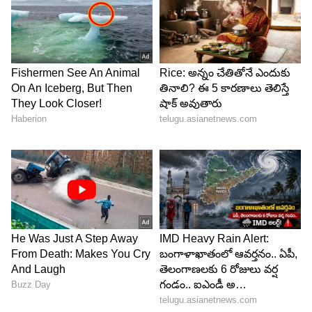
6
9
టీ20 ఫార్మాట్‌లో 4008 పరుగులు చేసిన విరాట్ కోహ్లీ,
అత్యధిక పరుగులు చేసిన క్రికెటర్‌గా టాప్‌లో నిలిచాడు.
3853 పరుగులు చేసిన రోహిత్ శర్మ రెండో స్థానంలో
ఉన్నాడు..