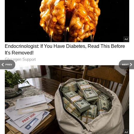
3
9
PREV
NEXT
Image credit: Getty
200వ టీ20 మ్యాచ్ ఆడబోతున్న రెండో జట్టు, టీమిండియా.
ఇంతకుముందు పాకిస్తాన్ మాత్రమే 223 మ్యాచులతో
200లకు పైగా టీ20 మ్యాచులు ఆడిన టీమ్‌గా ఉంది.