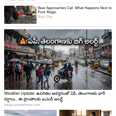
Image credit: PTI
టీమిండియా తరుపున 148 టీ20 మ్యాచులు ఆడిన రోహిత్
శర్మ, అత్యధిక టీ20 మ్యాచులు ఆడిన క్రికెటర్‌గా టాప్‌లో
ఉన్నాడు. ఐర్లాండ్ క్రికెటర్ పాల్ స్టిర్లింగ్ 129 టీ20
మ్యాచులతో రెండో స్థానంలో ఉన్నాడు. షోయబ్ మాలిక్ 124
మ్యాచులు ఆడాడు..