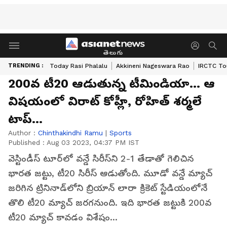
తెలుగు
TRENDING :
Today Rasi Phalalu
Akkineni Nageswara Rao
IRCTC To
200వ టీ20 ఆడుతున్న టీమిండియా... ఆ
విషయంలో విరాట్ కోహ్లీ, రోహిత్ శర్మలే
టాప్...
Author :
Chinthakindhi Ramu
|
Sports
Published :
Aug 03 2023, 04:37 PM IST
వెస్టిండీస్ టూర్‌లో వన్డే సిరీస్‌ని 2-1 తేడాతో గెలిచిన
భారత జట్టు, టీ20 సిరీస్‌ ఆడుతోంది. మూడో వన్డే మ్యాచ్
జరిగిన ట్రినినాడ్‌లోని బ్రియాన్ లారా క్రికెట్ స్టేడియంలోనే
తొలి టీ20 మ్యాచ్ జరగనుంది. ఇది భారత జట్టుకి 200వ
టీ20 మ్యాచ్ కావడం విశేషం...