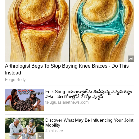
భారత జట్టు ఇప్పటిదాకా 199 టీ20 మ్యాచుల్లో 130
విజయాలు అందుకుంది. 63 మ్యాచుల్లో ఓడిపోగా,
న్యూజిలాండ్‌తో జరిగిన ఓ మ్యాచ్ వర్షం కారణంగా టైగా
ముగిసింది. మరో 5 మ్యాచులు ఫలితం తేలకుండానే
రద్దయ్యాయి...
5
9