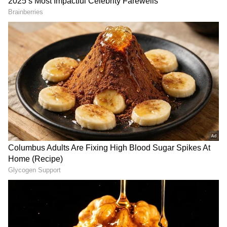
మొట్టమొదటి టీ20 మ్యాచ్ ఆడిన సౌతాఫ్రికా టీమ్‌‌లోని
ప్లేయర్లు అందరూ ఇప్పటికే రిటైర్ కాగా, భారత జట్టు
తరుపున ఆడిన వారిలో దినేశ్ కార్తీక్ ఒక్కడూ ఇంకా
రిటైర్మెంట్ ప్రకటించలేదు..