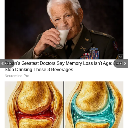
అవ్వగానే జూన్ లాస్ట్ వీక్‌లో ఐర్లాండ్‌ తో మూడు టీ20లు
ఆడతారు. ఇక అసలైన కిక్ ఇచ్చే జులై నెలలో (జులై 1
నుంచి 19 వరకు) ఇంగ్లాండ్ పర్యటన ఉంది. అక్కడ ఐదు
టీ20లు, మూడు వన్డేలతో ఇంగ్లండ్‌తో బిగ్ ఫైట్ కు
సిద్ధమవుతోంది. ఆ తర్వాత ఆగస్టులో శ్రీలంకకు వెళ్లి రెండు
టెస్టులు, మూడు టీ20లు ఆడనుంది.
PREV
NEXT