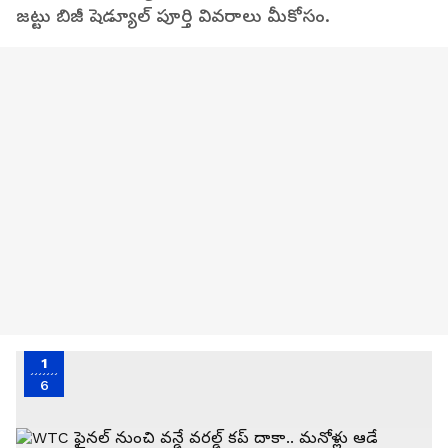
జట్టు బిజీ షెడ్యూల్ పూర్తి వివరాలు మీకోసం.
1
6