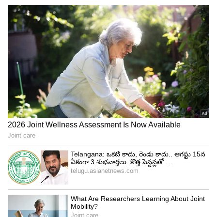
Image Credit :
Getty
సెప్టెంబర్‌లో ఫుల్ బిజీ.. ఏషియన్ గేమ్స్‌లో గోల్డ్ మెడల్
టార్గెట్
సెప్టెంబర్ నెల అయితే క్రికెట్ అవర్స్ కు పూనకాలే. సెప్టెంబర్
1 నుంచి 13 వరకు బంగ్లాదేశ్ టూర్‌లో మూడు వన్డేలు,
మూడు టీ20లు ఆడతారు. ఆ వెంటనే యూఏఈ లో
అఫ్ఘానిస్తాన్‌తో మరో మూడు టీ20ల సిరీస్ ఉంటుంది. ఇది
ముగిసిన తర్వాత సెప్టెంబర్ 19 నుంచి అక్టోబర్ 4 వరకు
జపాన్‌లో జరిగే ప్రతిష్ఠాత్మక ఏషియన్ గేమ్స్‌లో మన భారత
జట్టు టీ20 ఫార్మాట్‌లో బరిలోకి దిగుతోంది. ఇక్కడ యువ
ఆటగాళ్లు రంగంలోకి దిగే అవకాశముంది.