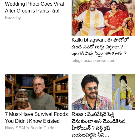
Image Credit :
Getty
విండీస్, కివీస్ జట్లతో ఫైట్.. ఆపై జింబాబ్వే టూర్
అక్టోబర్ రాగానే వెస్టిండీస్ టీమ్ భారత్‌కు వస్తుంది. మన
హోమ్ గ్రౌండ్స్‌లో మూడు వన్డేలు, ఐదు టీ20ల సిరీస్
జరుగుతుంది. ఇది ముగిసిన వెంటనే అక్టోబర్-నవంబర్
నెలల్లో టీమిండియా న్యూజిలాండ్ పర్యటనకు వెళ్తుంది.
కివీస్ కండిషన్స్‌లో ఆడటం ఎప్పుడూ కష్టమే కాబట్టి అక్కడ
2 టెస్టులు, 3 వన్డేలు, 5 టీ20ల సుదీర్ఘ సిరీస్ మన బెంచ్
స్ట్రెంగ్త్‌కు అసలైన పరీక్ష. ఇక డిసెంబర్-జనవరి టైమ్‌లో లంక
జట్టు భారత్‌కు రానుంది. ఆ తర్వాత జనవరి 3 నుంచి 7
వరకు జింబాబ్వేతో మూడు వన్డేల సిరీస్ ఉంటుంది.
5