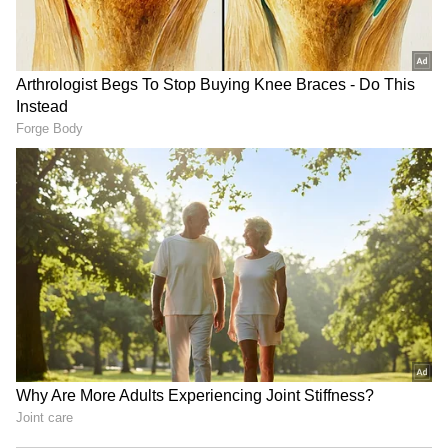
Related Articles
IPL 2026 Records: ఐపీఎల్ 2026లో రికార్డుల
సునామీ.. 27 వేలకు పైగా రన్స్, 1426 సిక్సర్లు
IPL 2026 Most Runs: ఐపీఎల్ 2026లో అత్యధిక
రన్స్ చేసిన టాప్ 5 బ్యాటర్లు వీరే !
3
6