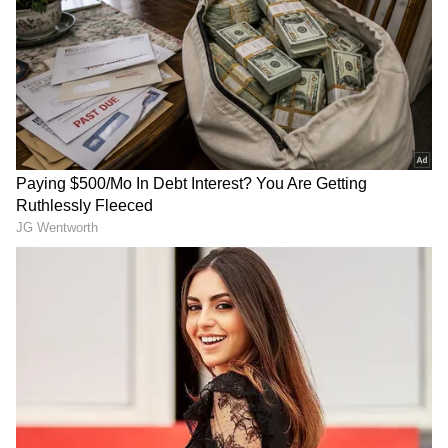
2027 వన్డే వరల్డ్ కప్ కొట్టడమే సింగిల్ ఎజెండాగా
టీమిండియా రోడ్ మ్యాప్ సెట్ అయింది.
గూగుల్‌లో ఆసక్తికరమైన సమాచారం కోసం ఏసియానెట్ తెలుగు
ను మీ ఫ్రిఫర్డ్ సోర్స్ గా ఎంచుకోండి