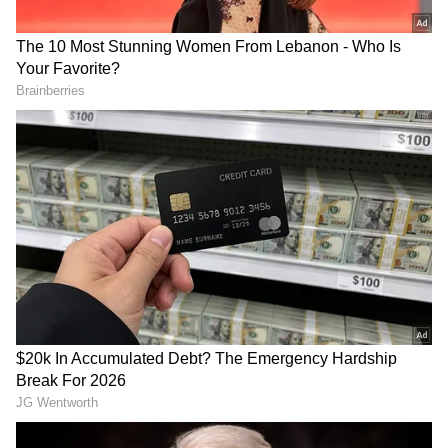
2
6
Image Credit :
Getty
అఫ్ఘాన్ సవాల్‌తో హోమ్ సీజన్ స్టార్ట్.. ఇంగ్లాండ్, లంక
టూర్స్
ఐపీఎల్ 2026 ముగిసిన కేవలం వారం రోజుల్లోనే
టీమిండియా ప్లేయర్లు గ్రౌండ్‌లోకి దిగుతున్నారు. జూన్ 6
నుంచి జూన్ 20 వరకు సొంతగడ్డపై అఫ్ఘానిస్తాన్‌తో ఒక టెస్ట్,
మూడు వన్డేల సిరీస్‌తో ఈ వేట మొదలవుతుంది. ఇది