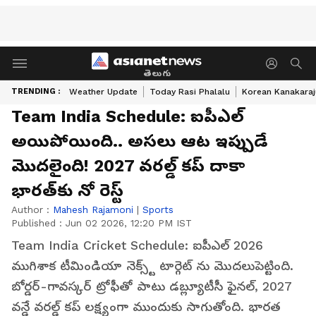
తెలుగు
TRENDING :
Weather Update
Today Rasi Phalalu
Korean Kanakaraj
Team India Schedule: ఐపీఎల్
అయిపోయింది.. అసలు ఆట ఇప్పుడే
మొదలైంది! 2027 వరల్డ్ కప్ దాకా
భారత్‌కు నో రెస్ట్
Author :
Mahesh Rajamoni
|
Sports
Published :
Jun 02 2026, 12:20 PM IST
Team India Cricket Schedule: ఐపీఎల్ 2026
ముగిశాక టీమిండియా నెక్స్ట్ టార్గెట్ ను మొదలుపెట్టింది.
బోర్డర్-గావస్కర్ ట్రోఫీతో పాటు డబ్ల్యూటీసీ ఫైనల్, 2027
వన్డే వరల్డ్ కప్ లక్ష్యంగా ముందుకు సాగుతోంది. భారత