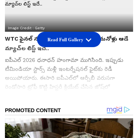
Image Credit :
Getty
WTC ఫైనల్ నుంచి వన్డే వరల్డ్ కప్ దాకా.. మనోళ్లు ఆడే
Read Full Gallery
మ్యాచ్‌ల లిస్ట్ ఇదే..
ఐపీఎల్ 2026 ధనాధన్ హంగామా ముగిసింది. ఇప్పుడు
టీమిండియా స్టార్స్ మళ్లీ ఇంటర్నేషనల్ ఫైట్‌కు రెడీ
అయిపోయారు. ఈసారి ఐపీఎల్‌లో ఆర్సీబీ వరుసగా
రెండోసారి ట్రోఫీ కొట్టి హిస్టరీ క్రియేట్ చేసిన జోష్‌లో
అభిమానులు ఉండగానే, టీమిండియా నెక్స్ట్ మిషన్స్ రెడీ
అయింది.
2026 జూన్ నుంచి 2027 అక్టోబర్ వరకు.. అంటే దాదాపు
18 నెలల పాటు భారత ప్లేయర్లకు అస్సలు రెస్ట్ దొరికేలా
లేదు. ఒకవైపు వరల్డ్ టెస్ట్ ఛాంపియన్‌షిప్ ఫైనల్, ఇంకోవైపు