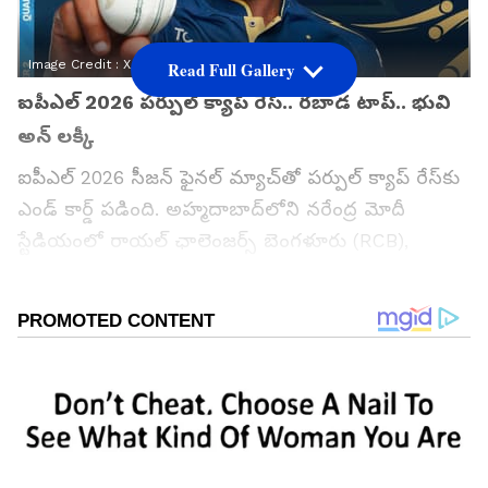
Image Credit :
X/IPL
Read Full Gallery
ఐపీఎల్ 2026 పర్పుల్ క్యాప్ రేస్.. రబాడ టాప్.. భువి
అన్ లక్కీ
ఐపీఎల్ 2026 సీజన్ ఫైనల్ మ్యాచ్‌తో పర్పుల్ క్యాప్ రేస్‌కు
ఎండ్ కార్డ్ పడింది. అహ్మదాబాద్‌లోని నరేంద్ర మోదీ
స్టేడియంలో రాయల్ ఛాలెంజర్స్ బెంగళూరు (RCB),
గుజరాత్ టైటాన్స్ (GT) మధ్య జరిగిన గ్రాండ్ ఫైనల్‌లో ఈ
సస్పెన్స్‌కు తెరపడింది.
ఈ సీజన్‌లో అత్యధిక వికెట్లు పడగొట్టిన బౌలర్‌గా గుజరాత్
టైటాన్స్ స్పీడ్‌స్టర్ కగిసో రబాడ నిలిచాడు. దాంతో పర్పుల్
క్యాప్ రబాడ సొంతమైంది. కాగా, ఈ రేసులో సెకండ్ ప్లేస్‌లో
నిలిచిన ఆర్సీబీ పేసర్ భువనేశ్వర్ కుమార్ ఒక హిస్టారికల్
రికార్డును క్రియేట్ చేసే గోల్డెన్ ఛాన్స్‌ను మిస్ చేసుకున్నాడు.