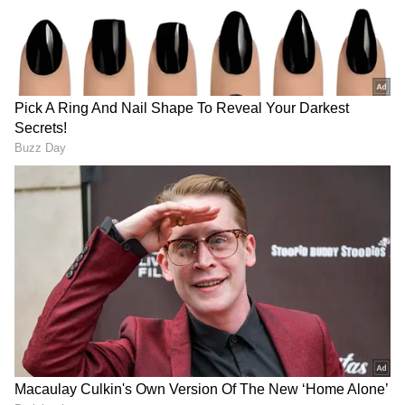
గూగుల్‌లో ఆసక్తికరమైన సమాచారం కోసం ఏసియానెట్ తెలుగు
ను మీ ఫ్రిఫర్డ్ సోర్స్ గా ఎంచుకోండి
2