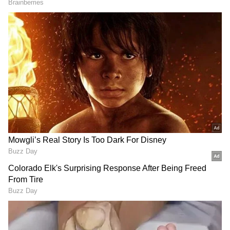
5
Image Credit :
Getty
ఫైనల్ మ్యాచ్‌లో రబాడ ట్విస్ట్.. భువి ఫైట్
ఫైనల్ మ్యాచ్‌కంటే ముందే రబాడ ఖాతాలో 28 వికెట్లు
ఉన్నాయి. ఈ మ్యాచ్‌లో మొదట బ్యాటింగ్ చేసిన గుజరాత్
టైటాన్స్‌పై ఆర్సీబీ బౌలర్ భువనేశ్వర్ కుమార్ అద్భుతంగా
బౌలింగ్ చేశాడు. భువి 4 ఓవర్లలో 29 రన్స్ ఇచ్చి 2 వికెట్లు
పడగొట్టాడు. దీంతో ఈ సీజన్‌లో అతని టోటల్ వికెట్ల సంఖ్య
28కి చేరింది. ఆ తర్వాత సెకండ్ ఇన్నింగ్స్‌లో గుజరాత్
బౌలింగ్‌కు వచ్చినప్పుడు కగిసో రబాడ సూపర్ ట్విస్ట్
ఇచ్చాడు.