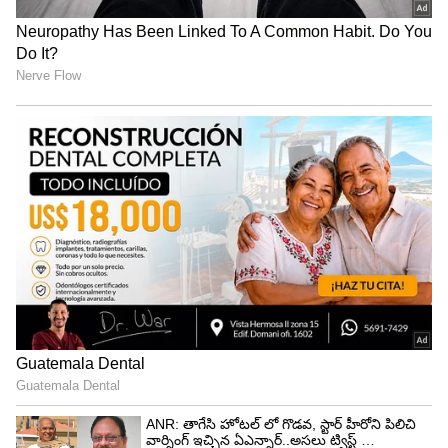
IPL 2026 Final: గిల్ ప్లాన్ రివర్స్.. గుజరాత్
టైటాన్స్‌ను ఓడిపోవడానికి టాప్ 5 కారణాలు ఇవే !
IPL 2026 Orange Cap Winner: చరిత్ర సృష్టించిన
వైభవ్ సూర్యవంశీ.. అత్యంత పిన్న వయసులోనే
ఆరెంజ్ క్యాప్ !
3
5
Image Credit :
ANI
చరిత్ర సృష్టించే ఛాన్స్ మిస్ చేసుకున్న భువనేశ్వర్
ఐపీఎల్ హిస్టరీలోనే అత్యధికంగా 2 సార్లు పర్పుల్ క్యాప్