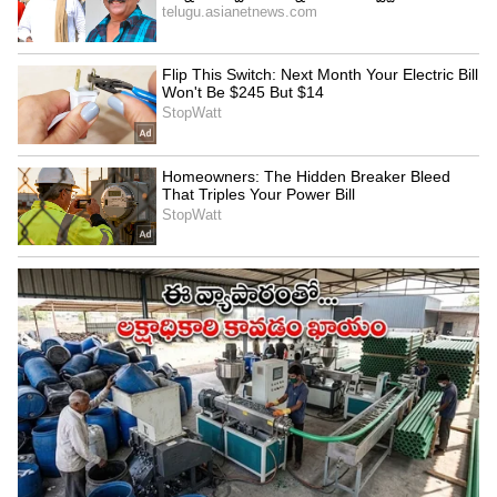
గెలిచిన రికార్డ్ భువనేశ్వర్ కుమార్, డ్వేన్ బ్రావో, హర్షల్
పటేల్ పేరిట ఉంది. ఒకవేళ ఈ సీజన్‌లో భువి పర్పుల్ క్యాప్
గెలిచి ఉంటే, ఐపీఎల్ చరిత్రలో 3 సార్లు ఈ క్యాప్ సాధించిన
ఏకైక ఫస్ట్ బౌలర్‌గా సరికొత్త రికార్డు క్రియేట్ చేసేవాడు.
కానీ కేవలం ఒక్క వికెట్ తేడాతో భువి ఈ హిస్టారికల్
ఛాన్స్‌ను మిస్ అయ్యాడు. భువి ఈ సీజన్‌లో 16 మ్యాచ్‌లలో
7.95 ఎకానమీతో 28 వికెట్లు తీశాడు. కాగా, సౌతాఫ్రికా స్టార్
రబాడ ఐపీఎల్‌లో పర్పుల్ క్యాప్ గెలవడం ఇది రెండోసారి.
ఇంతకుముందు 2020 సీజన్‌లో ఢిల్లీ క్యాపిటల్స్ తరపున
అతను పర్పుల్ క్యాప్ సాధించాడు. అప్పట్లో కూడా అతని
టీమ్ ఫైనల్లో ఓడిపోయింది, ఇప్పుడు గుజరాత్ టైటాన్స్
కూడా ఫైనల్ మ్యాచ్‌లో ఆర్సీబీ చేతిలో ఓడి రన్నరప్‌గా
నిలిచింది. అయితే ఆర్సీబీ టీమ్ ఐపీఎల్ 2026 ట్రోఫీని
ముద్దాడింది.