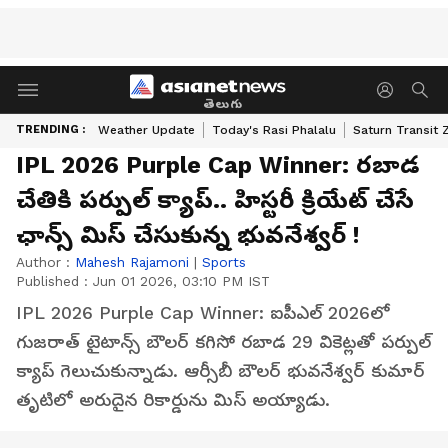
తెలుగు
TRENDING :
Weather Update
Today's Rasi Phalalu
Saturn Transit 
IPL 2026 Purple Cap Winner: రబాడ
చేతికి పర్పుల్ క్యాప్.. హిస్టరీ క్రియేట్ చేసే
ఛాన్స్ మిస్ చేసుకున్న భువనేశ్వర్ !
Author :
Mahesh Rajamoni
|
Sports
Published :
Jun 01 2026, 03:10 PM IST
IPL 2026 Purple Cap Winner: ఐపీఎల్ 2026లో
గుజరాత్ టైటాన్స్ బౌలర్ కగిసో రబాడ 29 వికెట్లతో పర్పుల్
క్యాప్ గెలుచుకున్నాడు. ఆర్సీబీ బౌలర్ భువనేశ్వర్ కుమార్
తృటిలో అరుదైన రికార్డును మిస్ అయ్యాడు.