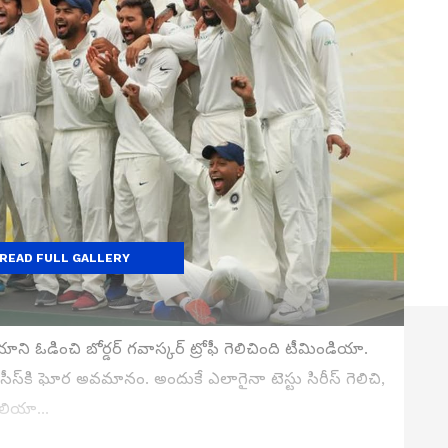
READ FULL GALLERY
యాని ఓడించి బోర్డర్ గవాస్కర్ ట్రోఫీ గెలిచింది టీమిండియా.
ీస్‌కి ఘోర అవమానం. అందుకే ఎలాగైనా టెస్టు సిరీస్ గెలిచి,
రేలియా...