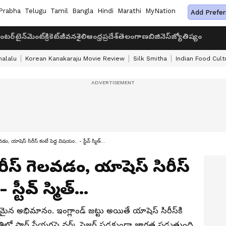
Prabha
Telugu
Tamil
Bangla
Hindi
Marathi
MyNation
Add Prefer
ంటర్‌టైన్‌మెంట్
క్రికెట్
జీవనశైలి
ఆంధ్రప్రదేశ్
తెలంగాణ
బిజినెస్
జ్యోతిష్యం
halalu
Korean Kanakaraju Movie Review
Silk Smitha
Indian Food Cult
డం, యాషెస్ సిరీస్ కంటే పెద్ద విషయం.. - స్టీవ్ స్మిత్...
రీస్ గెలవడం, యాషెస్ సిరీస్
్టీవ్ స్మిత్...
యేకమైన అభిమానం. ఇంగ్లాండ్ జట్టు అయితే యాషెస్ సిరీస్‌కి
తిలో స్టార్ ప్లేయర్లపై వర్క్ ప్రెజర్ పడకుండా జాగ్రత్త పడుతుంది.