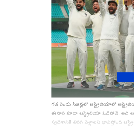
గత రెండు సీజన్లలో ఆస్ట్రేలియాలో ఆస్ట్రేలి
ఈసారి కూడా ఆస్ట్రేలియా ఓడిపోతే, అది ఆస
స్వదేశానికి తిరిగి వెళ్లాలని భావిస్తోంది ఆస్ట్