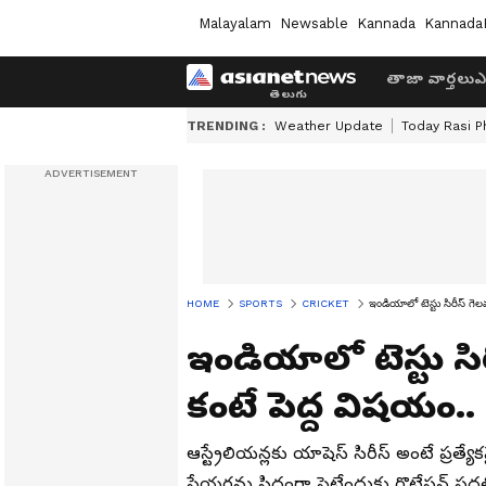
Malayalam
Newsable
Kannada
Kannada
తాజా వార్తలు
ఎ
TRENDING :
Weather Update
Today Rasi P
HOME
SPORTS
CRICKET
ఇండియాలో టెస్టు సిరీస్ గెలవ
ఇండియాలో టెస్టు సి
కంటే పెద్ద విషయం.. - స
ఆస్ట్రేలియన్లకు యాషెస్ సిరీస్ అంటే ప్రత్
ప్లేయర్లను సిద్ధంగా పెట్టేందుకు రొటేషన్ పద్ధ