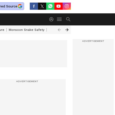
red Source
ure
Monsoon Snake Safety
Akkineni Nageswara Rao
IRCTC Tour Pac