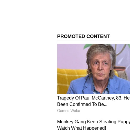
Steve Smith
తాజాగా ఆస్ట్రేలియా సీనియర్ బ్యాటర్, మాజీ కెప్
ట్రోఫీ గురించి కొన్ని ఇంట్రెస్టింగ్ కామెంట
పెద్దది. ఇక్కడి పరిస్థితులను దాటుకుని గ
వ్యాఖ్యానించాడు స్టీవ్ స్మిత్..