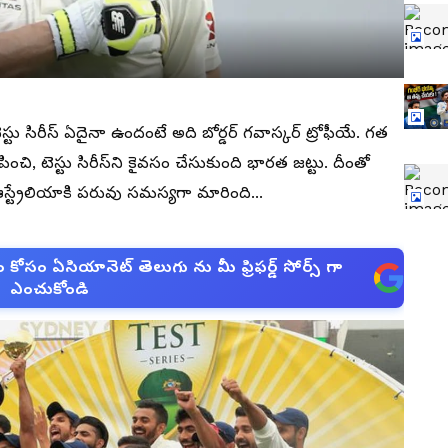
స్టు సిరీస్ ఏదైనా ఉందంటే అది బోర్డర్ గవాస్కర్ ట్రోఫీయే. గత
చి, టెస్టు సిరీస్‌ని కైవసం చేసుకుంది భారత జట్టు. దీంతో
స్ట్రేలియాకి పరువు సమస్యగా మారింది...
సం ఏసియానెట్ తెలుగు ను మీ ఫ్రిఫర్డ్ సోర్స్ గా
ఎంచుకోండి