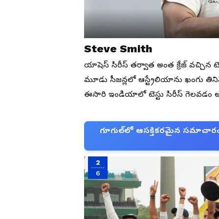
Steve Smith
యాషెస్ సిరీస్ తర్వాత అంత క్రేజ్ వచ్చిన టె
మూడు సీజన్లలో ఆస్ట్రేలియాను ఖంగు తినిపిం
ఈసారి ఇండియాలో టెస్టు సిరీస్ గెలవడం ఆ
గూగుల్‌లో ఆసక్తికరమైన సమాచారం కో
2
6