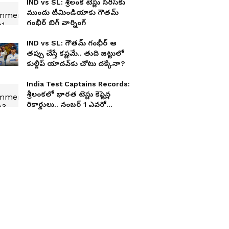
IND vs SL: శ్రీలంక టెస్టు సిరీస్‌కు
ముందు టీమిండియాకు గౌతమ్
గంభీర్ బిగ్ వార్నింగ్
IND vs SL: గౌతమ్ గంభీర్ ఆ
తప్పు చేస్తే కష్టమే.. తుది జట్టులో
కుల్దీప్ యాదవ్‌కు చోటు దక్కేనా?
India Test Captains Records:
శ్రీలంకలో భారత టెస్టు కెప్టెన్ల
రికార్డులు.. నంబర్ 1 ఎవరో
తెలుసా?