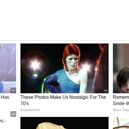
టెన్, ఐసీసీ నెం.2 టెస్టు బ్యాటర్ స్టీవ్ స్మిత్... బోర్డర్ గవాస్కర్
్లు చేశాడు. ‘ఇండియాలో టెస్టు సిరీస్ గెలవడం యాషెస్ సిరీస్ కంటే
ెలవాలంటే నూటికి నూరు శాతం శ్రమించాల్సిందే...’ అంటూ