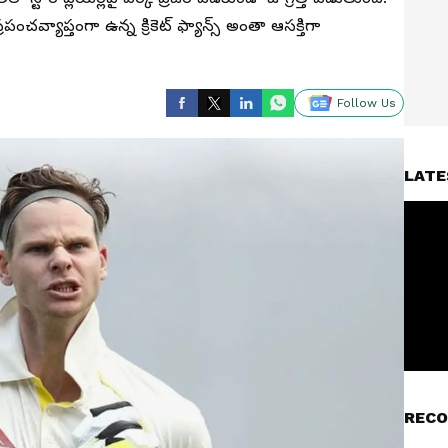
ంచవ్యాప్తంగా ఉన్న క్రికెట్ ఫ్యాన్స్ అంతా ఆసక్తిగా
Follow Us
LATE
RECO