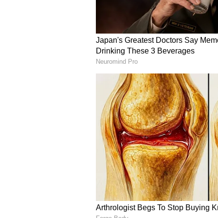
Pat Cummins
ఆసీస్ టెస్టు సారథి ప్యాట్ కమ్మిన్స్ కూడా
గెలవడమంటే ఇంగ్లాండ్‌లో యాషెస్ సిరీస్ గె
సిరీస్..’ అంటూ కామెంట్ చేశాడు ప్యాట్ కమ్మి
5
6