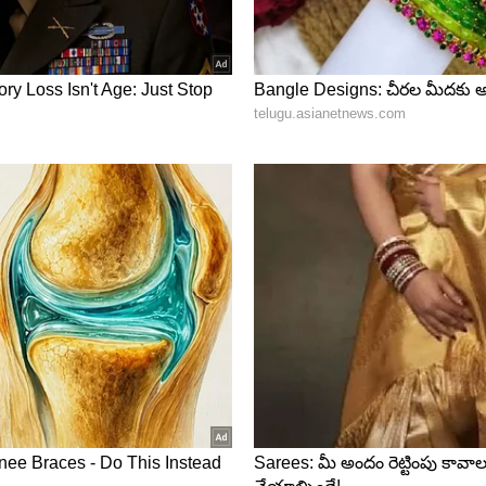
 ఇదే విధమైన వ్యాఖ్యలు చేశాడు. ‘ఇండియాలో టెస్టు సిరీస్
లవడంతో సమానం. ఇది నా కెప్టెన్సీ కెరీర్‌కి చాలా విలువైన
న్స్...