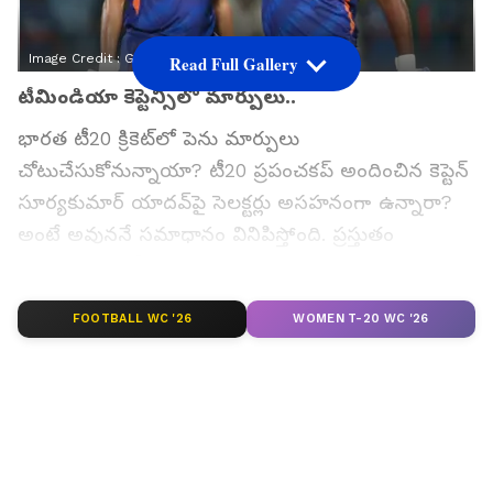
Image Credit :
Getty
Read Full Gallery
టీమిండియా కెప్టెన్సీలో మార్పులు..
భారత టీ20 క్రికెట్‌లో పెను మార్పులు
చోటుచేసుకోనున్నాయా? టీ20 ప్రపంచకప్ అందించిన కెప్టెన్
సూర్యకుమార్ యాదవ్‌పై సెలక్టర్లు అసహనంగా ఉన్నారా?
అంటే అవుననే సమాధానం వినిపిస్తోంది. ప్రస్తుతం
జరుగుతున్న ఐపీఎల్ 2026లో అద్భుత ఫామ్‌లో ఉన్న
సంజూ శాంసన్, త్వరలోనే టీమిండియా టీ20 పగ్గాలను
FOOTBALL WC '26
WOMEN T-20 WC '26
చేపట్టే అవకాశం ఉందని జాతీయ మీడియాలో కథనాలు
వస్తున్నాయి. అజిత్ అగార్కర్ నేతృత్వంలోని సెలక్షన్ కమిటీ
సంజూ నాయకత్వ లక్షణాలపై మొగ్గు చూపుతున్నట్లు
రిపోర్టులు పేర్కొంటున్నాయి.
గూగుల్‌లో ఆసక్తికరమైన సమాచారం కోసం ఏసియానెట్ తెలుగు