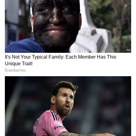
కెప్టెన్సీ రేసులో ముందు వరుసలో సంజూ శాంసన్..
ఎందుకంటే?
సంజూ శాంసన్ పేరు ఇప్పుడు హాట్ టాపిక్‌గా మారింది.
ప్రస్తుతం చెన్నై సూపర్ కింగ్స్ తరపున ఆడుతున్న సంజూ,
ఈ సీజన్‌లో ఇప్పటికే 400లకు పైగా పరుగులు చేశాడు.
ఇందులో సెంచరీలు కూడా ఉన్నాయి. గతంలో రాజస్థాన్
రాయల్స్ కెప్టెన్‌గా సంజూకు మంచి అనుభవం ఉంది. టీ20
ప్రపంచకప్‌లో కీలక నాకౌట్ మ్యాచ్‌ల్లో (ఇంగ్లండ్,
న్యూజిలాండ్‌పై) అద్భుతమైన ఇన్నింగ్స్ లను ఆడాడు.
టీమిండియా విజయంలో కీలక పాత్ర పోషించాడు. అతని
నిలకడ, ఒత్తిడిలో ఆడే తీరు సెలక్టర్లను బాగా
ఆకట్టుకున్నాయి.