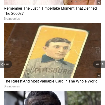
Related Articles
5 Most Dangerous Batsmen: క్రికెట్ హిస్టరీలో
మోస్ట్ డేంజరస్ బ్యాటర్లు వీరే.. క్రీజులోకి వస్తే బౌలర్లకు
వణుకే!
World Coldest Places: ప్రపంచంలోనే అత్యంత
చల్లని ప్లేసెస్ ఇవే! ఇక్కడ ఎలా బతుకుతున్నారో తెలిస్తే
షాక్ అవుతారు !
3
PREV
NEXT
6
Image Credit :
Getty