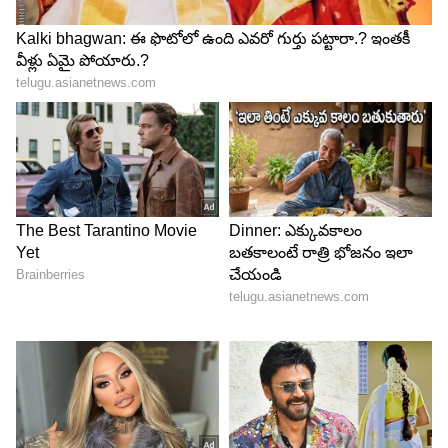
Image Credit :
Getty
అభిషేక్ శర్మతో అదిరిపోయే జోడీ
సంజూ శాంసన్ ఇప్పుడు ఓపెనర్‌గా కూడా సత్తా
చాటుతున్నాడు. ప్రపంచ నంబర్ 1 టీ20 బ్యాటర్ అభిషేక్
శర్మతో కలిసి సంజూ ఇచ్చే ఆరంభాలు టీమిండియాను
తిరుగులేని శక్తిగా మార్చాయి. స్వదేశంలో జరిగిన టీ20 వరల్డ్
కప్ ఫైనల్‌లో న్యూజిలాండ్‌పై సంజూ చేసిన హాఫ్ సెంచరీ
భారత్‌కు అత్యధిక స్కోరు సాధించడంలో సాయపడింది.
మిడిల్ ఆర్డర్‌లో కంటే ఓపెనర్‌గా సంజూ మరింత
దూకుడుగా ఆడుతున్నాడు.