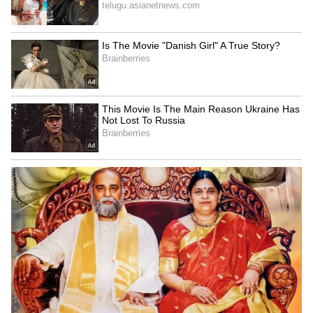
శ్రేయస్ అయ్యర్‌కు దక్కని ఛాన్స్
కెప్టెన్సీ రేసులో శ్రేయస్ అయ్యర్ పేరు కూడా వినిపించింది.
పంజాబ్ కింగ్స్ తరపున అద్భుతంగా ఆడుతున్నప్పటికీ, ఒక
ప్రధాన కారణం అతనిని వెనక్కి నెట్టింది. అయ్యర్ డిసెంబర్
2023 నుండి భారత టీ20 జట్టులో లేడు. చాలా కాలం
జట్టుకు దూరంగా ఉండి, నేరుగా వచ్చి కెప్టెన్సీ చేపట్టడం
సరైన నిర్ణయం కాదని సెలక్టర్లు భావిస్తున్నారు. మరోవైపు
సంజూ శాంసన్ వరుసగా జట్టులో కొనసాగుతుండటం
అతనికి కలిసి వచ్చే అంశం.
5
6