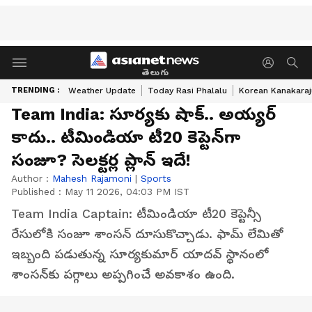
తెలుగు
TRENDING :
Weather Update
Today Rasi Phalalu
Korean Kanakaraj
Team India: సూర్యకు షాక్.. అయ్యర్
కాదు.. టీమిండియా టీ20 కెప్టెన్‌గా
సంజూ? సెలక్టర్ల ప్లాన్ ఇదే!
Author :
Mahesh Rajamoni
|
Sports
Published :
May 11 2026, 04:03 PM IST
Team India Captain: టీమిండియా టీ20 కెప్టెన్సీ
రేసులోకి సంజూ శాంసన్ దూసుకొచ్చాడు. ఫామ్ లేమితో
ఇబ్బంది పడుతున్న సూర్యకుమార్ యాదవ్ స్థానంలో
శాంసన్‌కు పగ్గాలు అప్పగించే అవకాశం ఉంది.