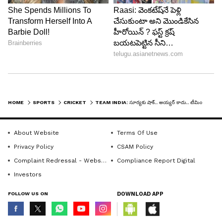
HOME
SPORTS
CRICKET
TEAM INDIA: సూర్యకు షాక్.. అయ్యర్ కాదు.. టీమిండియా టీ20 కెప్టెన్‌గా సంజూ? సెలక్టర్ల ప్లాన్ ఇదే!
6
6
About Website
Terms Of Use
Privacy Policy
CSAM Policy
Complaint Redressal - Website
Compliance Report Digital
Investors
FOLLOW US ON
DOWNLOAD APP
Image Credit :
Getty
ఐర్లాండ్, ఇంగ్లండ్ పర్యటనల్లో కొత్త కెప్టెన్?