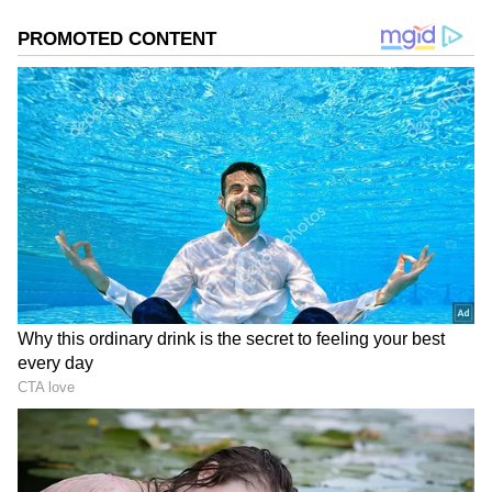
ను మీ ఫ్రిఫర్డ్ సోర్స్ గా ఎంచుకోండి
2
6