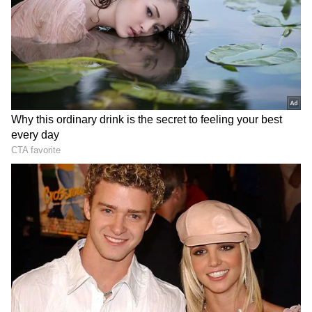
Image Credit :
X@IPL
ఫామ్ తో ఇబ్బందిపడుతున్న సూర్యకుమార్ యాదవ్
ప్రస్తుత కెప్టెన్ సూర్యకుమార్ యాదవ్ గతేడాది టీ20
ప్రపంచకప్‌లో భారత్‌ను విజేతగా నిలిపినప్పటికీ,
వ్యక్తిగతంగా అతని ఫామ్ ఆందోళన కలిగిస్తోంది. ఐపీఎల్
2026లో సూర్య ఘోరంగా విఫలమవుతున్నాడు. 10
మ్యాచ్‌ల్లో కేవలం 195 పరుగులు మాత్రమే చేశాడు, సగటు
కేవలం 19.52 మాత్రమే ఉంది. ప్రపంచకప్‌లో కూడా
అమెరికాపై చేసిన ఇన్నింగ్స్ మినహా పెద్దగా రాణించలేదు. ఈ
నేపథ్యంలో కెప్టెన్సీ భారాన్ని వేరే ఎవరికైనా అప్పగించాలని
బీసీసీఐ భావిస్తోంది.