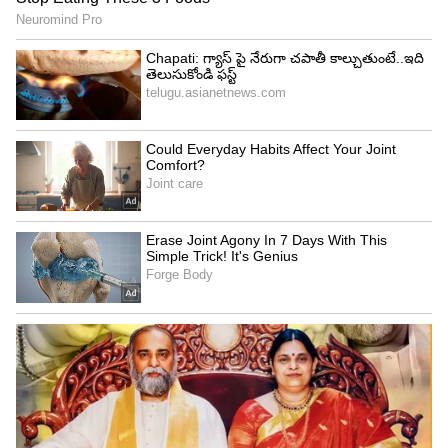
3
7
ఆట ప్రారంభమైన కొద్దిసేపటికే కెప్టెన్ రోహిత్ శర్మ కూడా
గాయంతో బయటికి వెళ్లాడు. మహ్మద్ సిరాజ్ వేసిన రెండో
ఓవర్ నాలుగో బంతికి అనమోల్ హక్ ఇచ్చిన క్యాచ్‌ని
అందుకునే ప్రయత్నంలో రోహిత్ శర్మ చేతికి గాయమైంది...