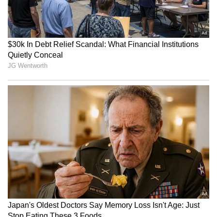
కారణంగా ఉమ్రాన్ మాలిక్‌‌కి అవకాశం ఇస్తున్నట్టు
ప్రకటించాడు టీమిండియా కెప్టెన్ రోహిత్ శర్మ...