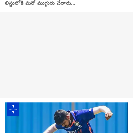
లిస్టులోకి మరో ముగ్గురు చేరారు...
1
7