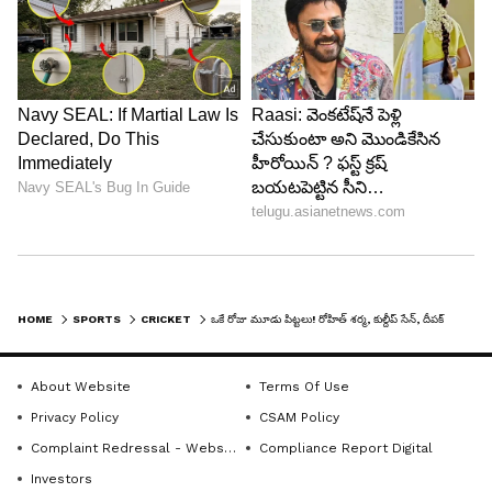
ఈ గాయం తీవ్రత తేల్చేందుకు వైద్యులు, స్కానింగ్ కోసం
ఆసుపత్రికి తరలించారు. ఫలితంగా రోహిత్ శర్మ బ్యాటింగ్‌కి
కూడా రాలేదు. రోహిత్ స్థానంలో శిఖర్ ధావన్‌తో కలిసి
విరాట్ కోహ్లీ ఓపెనింగ్ చేశాడు.. కొద్దిసేపటికే దీపక్ చాహార్
కూడా గాయంతో పెవిలియన్ చేరాడు...
5
7
HOME
SPORTS
CRICKET
ఒకే రోజు మూడు పిట్టలు! రోహిత్ శర్మ, కుల్దీప్ సేన్, దీపక్ చాహార్... రెండో వన్డేలో ముగ్గురికి గాయాలు...
About Website
Terms Of Use
Privacy Policy
CSAM Policy
Complaint Redressal - Website
Compliance Report Digital
Image credit: PTI
Investors