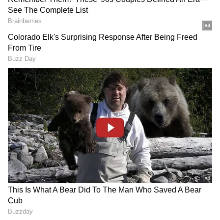
బంగ్లాదేశ్‌తో వన్డే సిరీస్‌కి ఎంపికైన యష్ దయాల్
గాయపడడంతో అతని స్థానంలో టీమ్‌లోకి స్థానం
సంపాదించుకున్నాడు కుల్దీప్ సేన్. బంగ్లాతో తొలి వన్డేలో
అంతర్జాతీయ ఆరంగ్రేటం చేసి 5 ఓవర్లలో 37 పరుగులిచ్చి 2
వికెట్లు పడగొట్టాడు...
గూగుల్‌లో ఆసక్తికరమైన సమాచారం కోసం ఏసియానెట్ తెలుగు
ను మీ ఫ్రిఫర్డ్ సోర్స్ గా ఎంచుకోండి