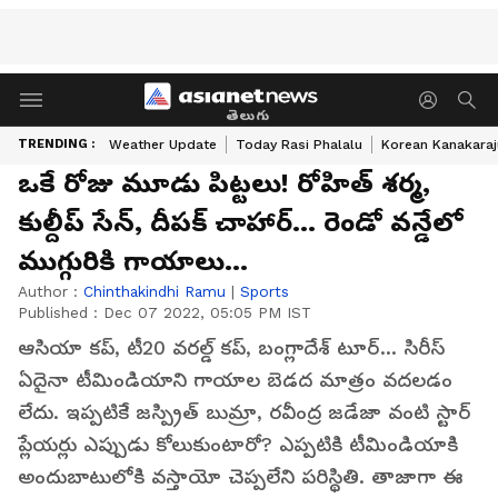
తెలుగు
TRENDING :
Weather Update
Today Rasi Phalalu
Korean Kanakaraj
ఒకే రోజు మూడు పిట్టలు! రోహిత్ శర్మ,
కుల్దీప్ సేన్, దీపక్ చాహార్... రెండో వన్డేలో
ముగ్గురికి గాయాలు...
Author :
Chinthakindhi Ramu
|
Sports
Published :
Dec 07 2022, 05:05 PM IST
ఆసియా కప్, టీ20 వరల్డ్ కప్, బంగ్లాదేశ్‌ టూర్... సిరీస్
ఏదైనా టీమిండియాని గాయాల బెడద మాత్రం వదలడం
లేదు. ఇప్పటికే జస్ప్రిత్ బుమ్రా, రవీంద్ర జడేజా వంటి స్టార్
ప్లేయర్లు ఎప్పుడు కోలుకుంటారో? ఎప్పటికి టీమిండియాకి
అందుబాటులోకి వస్తాయో చెప్పలేని పరిస్థితి. తాజాగా ఈ