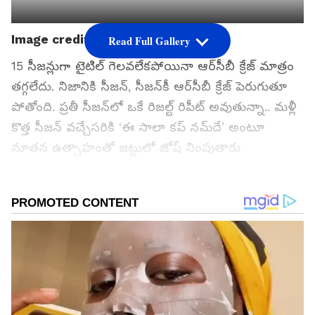
Image credit: PTI
Read Full Gallery
15 సీజన్లుగా టైటిల్ గెలవలేకపోయినా ఆర్‌సీబీ క్రేజ్ మాత్రం
తగ్గలేదు. నిజానికి సీజన్, సీజన్‌కీ ఆర్‌సీబీ క్రేజ్ పెరుగుతూ
పోతోంది. ప్రతీ సీజన్‌లో ఒకే రిజల్ట్ రిపీట్ అవుతున్నా.. మళ్లీ
కొత్త సీజన్ వచ్చేసరికి ‘ఈ సాలా కప్ నమ్‌దే’ అంటూ
నూతన ఉత్సాహంతో జట్టులో జోష్ నింపుతారు
అభిమానులు...
గూగుల్‌లో ఆసక్తికరమైన సమాచారం కోసం ఏసియానెట్ తెలుగు
ను మీ ఫ్రిఫర్డ్ సోర్స్ గా ఎంచుకోండి