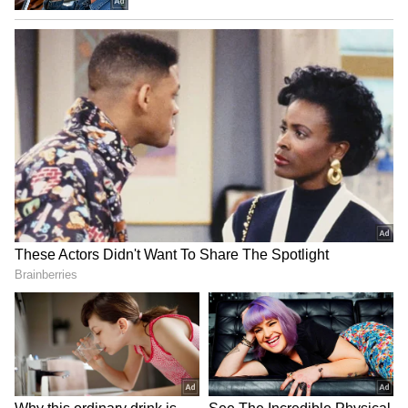
ఐపీఎల్ 2023 మినీ వేలంలో రీస్ తోప్లే, హిమాన్షు శర్మ, విల్
జాక్స్, మనోజ్ బండగే, రజన్ కుమార్, అవినాష్ సింగ్, సోనూ
యాదవ్‌లను కొనుగోలు చేసింది రాయల్ ఛాలెంజర్స్
బెంగళూరు...