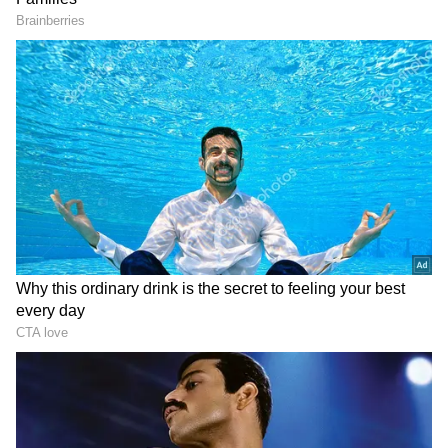
RCB Account Hacked
ఐపీఎల్ 2023 సీజన్ ఆరంభానికి ముందు ఆర్‌సీబీకి
ఊహించని షాక్ తగిలింది. ఆర్‌సీబీ అధికారిక ట్విట్టర్ ఖాతా
హ్యాకింగ్‌కి గురైంది. రెండో వన్డేకి ముందు మహమ్మద్ సిరాజ్
గురించి రోహిత్ శర్మ చేసిన కామెంట్లను పోస్ట్ చేసిన ఆర్‌సీబీ,
ఆ తర్వాత హ్యాక్‌కి గురైంది...