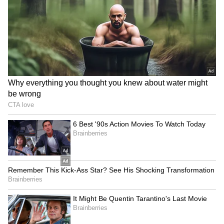
4
6
ఆర్‌సీబీ అకౌంట్ నిజంగానే హ్యాకింగ్‌కి గురైందా? లేక ఆ
గేమింగ్ యాప్‌తో కలిసి చేస్తున్న మార్కెటింగ్ టెక్నిక్ ఆ... అనే
అనుమానాలు కూడా వ్యక్తం చేస్తున్నారు కొందరు నెటిజన్లు..
5
6