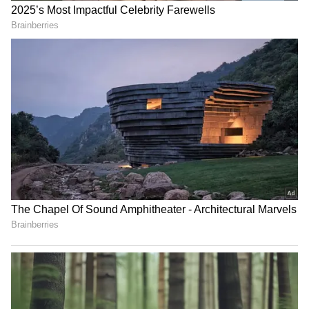
మార్చిన హ్యాకర్లు, ఓ వెబ్‌సైట్ లింకును జత చేశారు.
ఆర్‌సీబీకి ట్విట్టర్‌లో 6.4 మిలియన్ల ఫాలోవర్లు ఉన్నారు.
యాప్ గురించి రకరకాల ప్రమోషనల్ ట్వీట్లు, ఆర్‌సీబీ
ఖాతాలో కనిపిస్తుండడంతో వారంతా అయోమయానికి
గురవుతున్నారు.