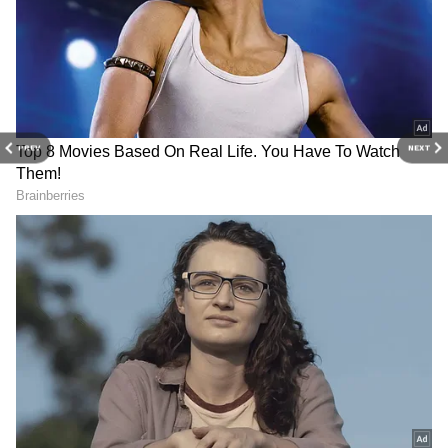
PREV
NEXT
3
6
Image credit: PTI
ఆర్‌సీబీ ఖాతా పేరుని ‘బోర్‌డ్ అప్ యచ్‌ క్లబ్’ అని పేరు