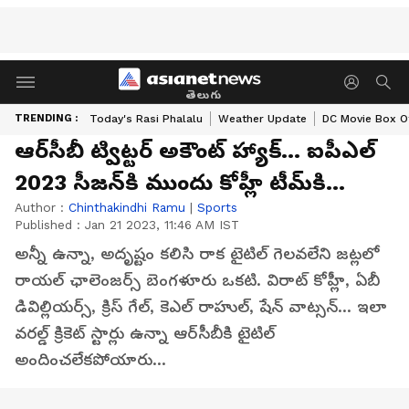
తెలుగు
TRENDING :
Today's Rasi Phalalu
Weather Update
DC Movie Box Of
ఆర్‌సీబీ ట్విట్టర్ అకౌంట్ హ్యాక్... ఐపీఎల్
2023 సీజన్‌కి ముందు కోహ్లీ టీమ్‌కి...
Author :
Chinthakindhi Ramu
|
Sports
Published :
Jan 21 2023, 11:46 AM IST
అన్నీ ఉన్నా, అదృష్టం కలిసి రాక టైటిల్ గెలవలేని జట్లలో
రాయల్ ఛాలెంజర్స్ బెంగళూరు ఒకటి. విరాట్ కోహ్లీ, ఏబీ
డివిల్లియర్స్, క్రిస్ గేల్, కెఎల్ రాహుల్, షేన్ వాట్సన్... ఇలా
వరల్డ్ క్రికెట్ స్టార్లు ఉన్నా ఆర్‌సీబీకి టైటిల్
అందించలేకపోయారు...