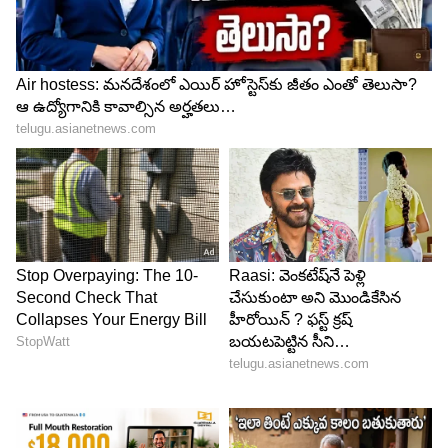
4
5
Image Credit :
ANI
రేసులో ఎవరున్నారు? ఎవరు అవుట్?