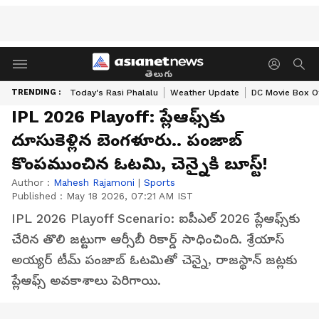
తెలుగు
TRENDING :
Today's Rasi Phalalu
Weather Update
DC Movie Box Of
IPL 2026 Playoff: ప్లేఆఫ్స్‌కు
దూసుకెళ్లిన బెంగళూరు.. పంజాబ్
కొంపముంచిన ఓటమి, చెన్నైకి బూస్ట్!
Author :
Mahesh Rajamoni
|
Sports
Published :
May 18 2026, 07:21 AM IST
IPL 2026 Playoff Scenario: ఐపీఎల్ 2026 ప్లేఆఫ్స్‌కు
చేరిన తొలి జట్టుగా ఆర్సీబీ రికార్డ్ సాధించింది. శ్రేయాస్
అయ్యర్ టీమ్ పంజాబ్ ఓటమితో చెన్నై, రాజస్థాన్ జట్లకు
ప్లేఆఫ్స్ అవకాశాలు పెరిగాయి.