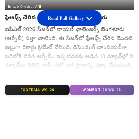
Image Credit :
ANI
ప్లేఆఫ్స్ చేరిన రాయల్ ఛాలెంజర్స్ బెంగళూరు
Read Full Gallery
ఐపీఎల్ 2026 సీజన్‌లో రాయల్ ఛాలెంజర్స్ బెంగళూరు
(ఆర్సీబీ) సత్తా చాటింది. ఈ సీజన్‌లో ప్లేఆఫ్స్ చేరిన మొదటి
జట్టుగా రికార్డు క్రియేట్ చేసింది. డిఫెండింగ్ ఛాంపియన్‌గా
బరిలోకి దిగిన ఆర్సీబీ.. ఇప్పటివరకు ఆడిన 13 మ్యాచ్‌ల్లో 9
మ్యాచ్‌లు గెలిచి టాప్-4లో తన స్థానాన్ని పక్కా చేసుకుంది.
గ్రూప్ స్టేజ్‌లో బెంగళూరు తన చివరి మ్యాచ్‌ను సన్‌రైజర్స్
హైదరాబాద్‌తో ఆడనుంది. ప్రస్తుత ఫామ్ చూస్తుంటే
FOOTBALL WC '26
WOMEN T-20 WC '26
పాయింట్ల పట్టికలో ఆర్సీబీ టాప్-2లో ముగించే అవకాశాలు
చాలా ఎక్కువగా కనిపిస్తున్నాయి.
గూగుల్‌లో ఆసక్తికరమైన సమాచారం కోసం ఏసియానెట్ తెలుగు
ను మీ ఫ్రిఫర్డ్ సోర్స్ గా ఎంచుకోండి