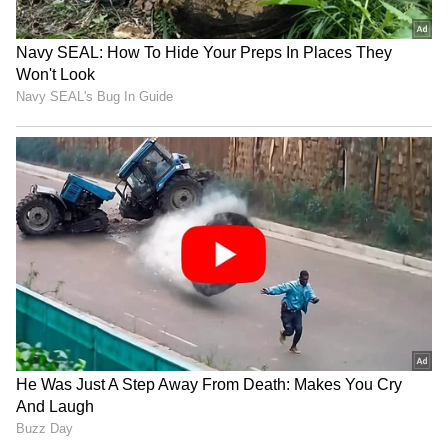
Related Articles
ODI World Cup 2027: వరల్డ్ కప్ ఆడటంపై విరాట్
కోహ్లీ సంచలన వ్యాఖ్యలు!
IPL 2026: ఫిన్ అలెన్ రచ్చతో పైసా వసూల్
ఎంటర్టైన్మెంట్.. ఈడెన్ గార్డెన్స్‌లో సిక్సర్ల సునామీ
3
5
Image Credit :
ANI
సీఎస్కే, రాజస్థాన్ జట్లకు లక్ కుదిరింది