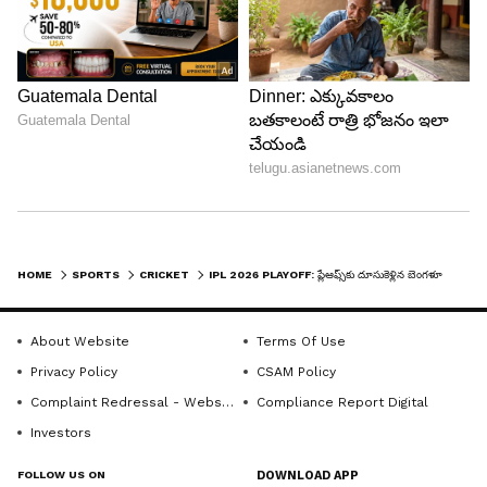
ఈ సీజన్ ప్లేఆఫ్స్ లెక్కలు చూస్తే.. ముంబై ఇండియన్స్, లక్నో
సూపర్ జెయింట్స్ జట్లు అధికారికంగా ప్లేఆఫ్స్ రేసు నుండి
తప్పుకున్నాయి. ఢిల్లీ క్యాపిటల్స్, కోల్‌కతా నైట్ రైడర్స్
జట్లకు ఇంకా ఆశలు ఉన్నప్పటికీ, వారు ముందుకు
వెళ్లాలంటే ఏదైనా అద్భుతం జరగాల్సిందే.
ప్రస్తుతానికి ప్లేఆఫ్స్‌లో మిగిలిన 3 స్థానాల కోసం 5 జట్ల
మధ్య గట్టి పోటీ నడుస్తోంది. సన్‌రైజర్స్ హైదరాబాద్,
గుజరాత్ టైటాన్స్, రాజస్థాన్ రాయల్స్, పంజాబ్ కింగ్స్, చెన్నై
HOME
SPORTS
CRICKET
IPL 2026 PLAYOFF: ప్లేఆఫ్స్‌కు దూసుకెళ్లిన బెంగళూరు.. పంజాబ్ కొంపముంచిన ఓటమి, చెన్నైకి బూస్ట్!
సూపర్ కింగ్స్ రేసులో ఉన్నాయి.
About Website
Terms Of Use
5
Privacy Policy
CSAM Policy
5
Complaint Redressal - Website
Compliance Report Digital
Investors
FOLLOW US ON
DOWNLOAD APP