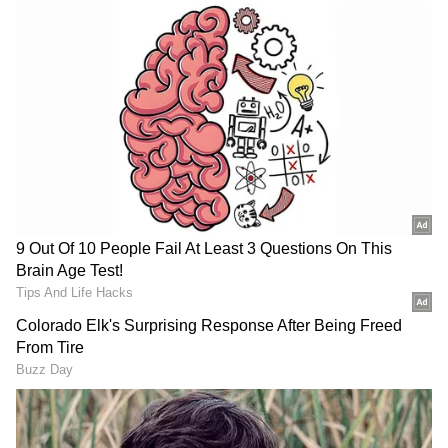
Image Credit :
StockPhoto
పంజాబ్‌కు షాక్.. శ్రేయాస్ అయ్యర్ టెన్షన్
ఆదివారం ధర్మశాలలో జరిగిన కీలక పోరులో పంజాబ్
కింగ్స్‌పై బెంగళూరు 23 పరుగుల తేడాతో ఘన విజయం
సాధించింది. ఈ ఓటమితో పంజాబ్ కింగ్స్‌కు గట్టి
ఎదురుదెబ్బ తగిలింది. వరుసగా 6 మ్యాచ్‌ల్లో ఓడిపోవడంతో
ఆ జట్టు కెప్టెన్ శ్రేయాస్ అయ్యర్ టెన్షన్ పీక్స్‌కు చేరింది.
ఇప్పుడు పంజాబ్ కింగ్స్ భవిష్యత్తు వారి చేతుల్లో లేదు.
పంజాబ్ తన చివరి మ్యాచ్ గెలిచినా కూడా 15 పాయింట్లకు
మాత్రమే చేరుకుంటుంది. మరి ఈ పాయింట్లు ప్లేఆఫ్స్‌కు
సరిపోతాయా లేదా అనేది మిగిలిన జట్ల ఫలితాలపై
ఆధారపడి ఉంటుంది.