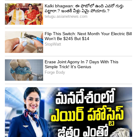
బెంగళూరు చేతిలో పంజాబ్ కింగ్స్ ఓడిపోవడం చెన్నై
సూపర్ కింగ్స్ (CSK), రాజస్థాన్ రాయల్స్ (RR) జట్లకు బాగా
కలిసి వచ్చింది. ముఖ్యంగా చెన్నై సూపర్ కింగ్స్‌కు ఇది ఒక
లైఫ్ లైన్ అని చెప్పాలి. ప్రస్తుతం చెన్నై ఖాతాలో 12
పాయింట్లు ఉన్నాయి.
సీఎస్కే ఆడబోయే మిగిలిన రెండు మ్యాచ్‌ల్లో గెలిస్తే ఈజీగా
16 పాయింట్లతో ప్లేఆఫ్స్ రేసులో ముందుంటారు. కానీ
పంజాబ్ మాత్రం చివరి మ్యాచ్ గెలిచినా 15 పాయింట్లే
వస్తాయి కాబట్టి, టాప్-4 రేసులో పంజాబ్ అవకాశాలు
తక్కువే. చెన్నైకి ఛాన్స్ పెరిగింది.