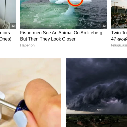
ాట్ కోహ్లీ 744 పాయింట్లతో 9వ స్థానంలో ఉన్నాడు. జైస్వాల్ 727