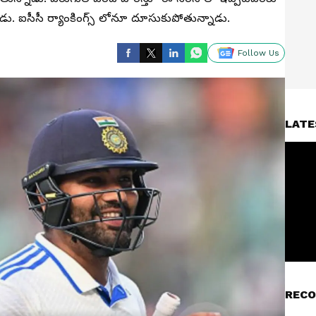
్నాడు. ఐసీసీ ర్యాంకింగ్స్ లోనూ దూసుకుపోతున్నాడు.
Follow Us
LATE
RECO