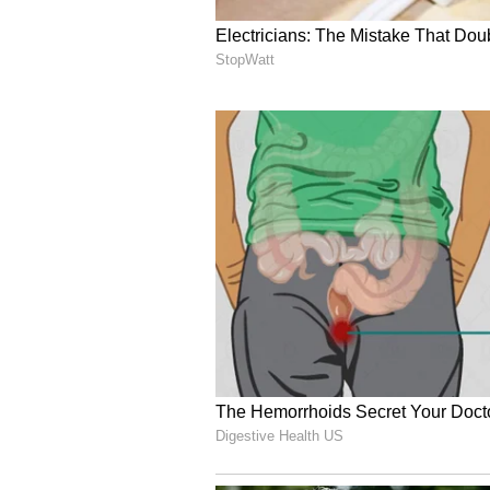
పాయింట్లతో 12వ ర్యాంక్‌లో ఉన్నాడు. చివరి
అవకాశముంది. రోహిత్ శర్మ కూడా 720 పాయ
విలియమ్సన్ నెం.1 స్థానంలో ఉన్నాడు.
5
6