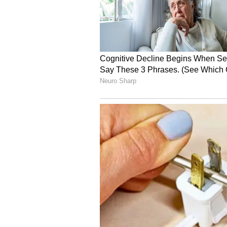
4
6
yashasvi jaiswal.jp
టెస్టు బ్యాట్స్‌మెన్ ర్యాంకింగ్స్‌లో విర