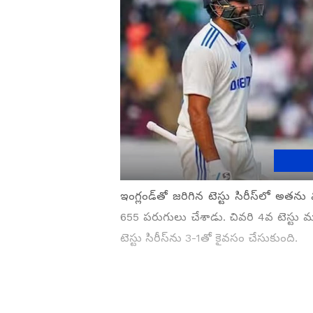
ఇంగ్లండ్‌తో జరిగిన టెస్టు సిరీస్‌లో అత
655 పరుగులు చేశాడు. చివరి 4వ టెస్టు మ్
టెస్టు సిరీస్‌ను 3-1తో కైవసం చేసుకుంది.