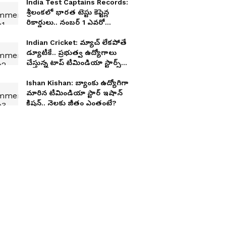
India Test Captains Records:
శ్రీలంకలో భారత టెస్టు కెప్టెన్ల
రికార్డులు.. నంబర్ 1 ఎవరో
తెలుసా?
Indian Cricket: మ్యాచ్ లేకపోతే
డ్యూటీకే.. ప్రభుత్వ ఉద్యోగాలు
చేస్తున్న టాప్ టీమిండియా స్టార్స్
వీరే
Ishan Kishan: బ్యాంకు ఉద్యోగిగా
మారిన టీమిండియా స్టార్ ఇషాన్
కిషన్.. నెలకు జీతం ఎంతంటే?