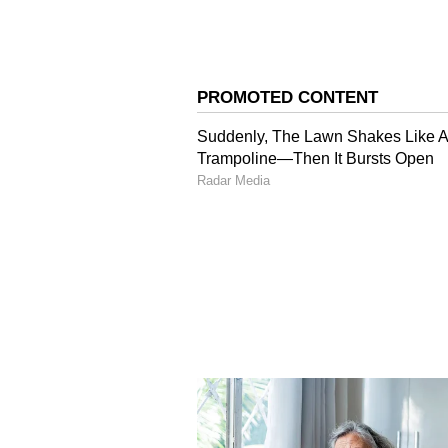
Yashasvi Jaiswal
ఈ సిరీస్ లో చివ‌రి మ్యాచ్ లో మార్చి 7 
ర్యాకింగ్స్ లో య‌శ‌స్వి జైస్వాల్ స‌త్తా చాటాడ
మెరుగుపడి 12వ ర్యాంక్‌లో నిలిచాడు. రోహ
కెప్టెన్ రోహిత్ శ‌ర్మ‌ను జైస్వాల్ అధిగ‌మించ