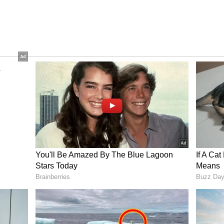
నుంచి ధర్మశాలలో జరగనుంది. తాజాగా ఐసీసీ ప్ర‌క‌టించిన టెస్టు
ు. ఐసీసీ టెస్టు బ్యాట్స్‌మెన్‌ల ర్యాంకింగ్స్ లో జైస్వాల్ 3 స్థానాలు
ిత్ శర్మ 12వ స్థానం నుంచి 13వ స్థానానికి పడిపోయాడు. దీంతో
ాడు.