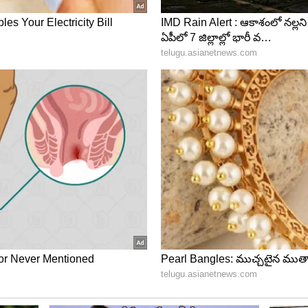
 మ్యాచ్ లో జైస్వాల్ సెంచరీ సాధిస్తే విరాట్ కోహ్లీని అధిగమించే
ింట్లతో 13వ స్థానంలో ఉన్నాడు. న్యూజిలాండ్ ఆటగాడు కేన్