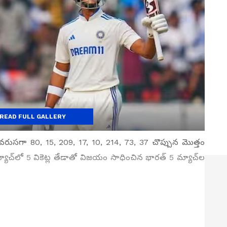
READ FULL GALLERY
ను వరుసగా 80, 15, 209, 17, 10, 214, 73, 37 చొప్పున మొత్తం
యాచ్‌లో 5 వికెట్ల తేడాతో విజయం సాధించిన భారత్ 5 మ్యాచ్‌ల