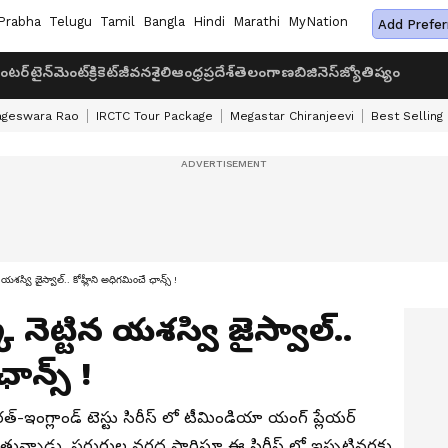
Prabha
Telugu
Tamil
Bangla
Hindi
Marathi
MyNation
Add Prefer
ంటర్‌టైన్‌మెంట్
క్రికెట్
జీవనశైలి
ఆంధ్రప్రదేశ్
తెలంగాణ
బిజినెస్
జ్యోతిష్యం
ageswara Rao
IRCTC Tour Package
Megastar Chiranjeevi
Best Selling
న యశస్వి జైస్వాల్.. కోహ్లీని అధిగమించే ఛాన్స్ !
ి నెట్టిన యశస్వి జైస్వాల్..
ాన్స్ !
-ఇంగ్లాండ్ టెస్టు సిరీస్ లో టీమిండియా యంగ్ ప్లేయ‌ర్
ుతున్నాడు. ప‌రుగుల వ‌ర‌ద పారిస్తూ ఈ సిరీస్ లో ఇప్ప‌టివ‌ర‌కు