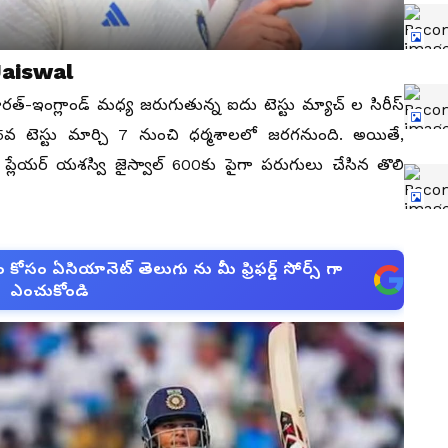
Jaiswal
్-ఇంగ్లాండ్ మ‌ధ్య జ‌రుగుతున్న ఐదు టెస్టు మ్యాచ్ ల సిరీస్
వ టెస్టు మార్చి 7 నుంచి ధ‌ర్మ‌శాల‌లో జ‌ర‌గ‌నుంది. అయితే,
ప్లేయ‌ర్ య‌శ‌స్వి జైస్వాల్ 600కు పైగా పరుగులు చేసిన తొలి
సం ఏసియానెట్ తెలుగు ను మీ ఫ్రిఫర్డ్ సోర్స్ గా
ఎంచుకోండి