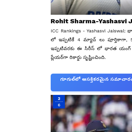
Rohit Sharma-Yashasvi 
ICC Rankings - Yashasvi Jaiswal: భారత
లో ఇప్ప‌టికే 4 మ్యాచ్ లు పూర్తికాగా, 5
ఇప్ప‌టివ‌ర‌కు ఈ సిరీస్ లో భార‌త యంగ్ 
ప్లేయర్‌గా రికార్డు సృష్టించింది.
గూగుల్‌లో ఆసక్తికరమైన సమాచారం కో
2
6