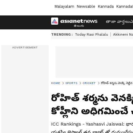
Malayalam
Newsable
Kannada
Kannada
తాజా వార్తలు
ఎ
TRENDING :
Today Rasi Phalalu
Akkineni N
HOME
SPORTS
CRICKET
రోహిత్ శర్మను వెనక్కి నెట్టి
రోహిత్ శర్మను వెనక్క
కోహ్లీని అధిగమించే ఛ
ICC Rankings - Yashasvi Jaiswal: భార‌త్
య‌శ‌స్వి జైస్వాల్ త‌న బ్యాట్ తో దుమ్మురేప