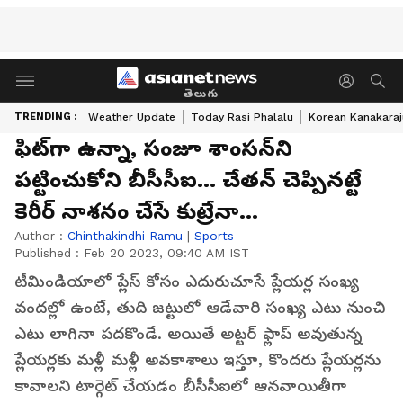
తెలుగు
TRENDING :
Weather Update
Today Rasi Phalalu
Korean Kanakaraj
ఫిట్‌గా ఉన్నా, సంజూ శాంసన్‌ని
పట్టించుకోని బీసీసీఐ... చేతన్ చెప్పినట్టే
కెరీర్ నాశనం చేసే కుట్రేనా...
Author :
Chinthakindhi Ramu
|
Sports
Published :
Feb 20 2023, 09:40 AM IST
టీమిండియాలో ప్లేస్ కోసం ఎదురుచూసే ప్లేయర్ల సంఖ్య
వందల్లో ఉంటే, తుది జట్టులో ఆడేవారి సంఖ్య ఎటు నుంచి
ఎటు లాగినా పదకొండే. అయితే అట్టర్ ఫ్లాప్ అవుతున్న
ప్లేయర్లకు మళ్లీ మళ్లీ అవకాశాలు ఇస్తూ, కొందరు ప్లేయర్లను
కావాలని టార్గెట్ చేయడం బీసీసీఐలో ఆనవాయితీగా