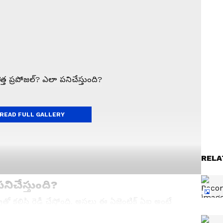
READ FULL GALLERY
RELA
నిచేస్తుంది?
్ట్రీతో కలిసి రెడీ చేస్తోంది. అసలు ఈ ఏజెంటిక్ ఏఐ అంటే
్స్ ఫాలో అవ్వడమే కాదు, మనం సెట్ చేసిన లిమిట్ లోపల