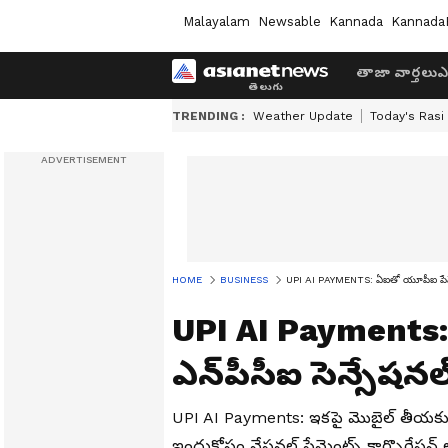
Malayalam
Newsable
Kannada
Kannada
తాజా వార్తలు
ఎ
TRENDING :
Weather Update
Today's Rasi
HOME
BUSINESS
UPI AI PAYMENTS: ఏఐతో యూపీఐ పేమెంట్
UPI AI Payments:
ఎన్‌పీసీఐ సెన్సేషనల
UPI AI Payments: ఇకపై మొబైల్ తీయక
ఇందుకోసం నేషనల్ పేమెంట్స్ కార్పొరేషన్ 