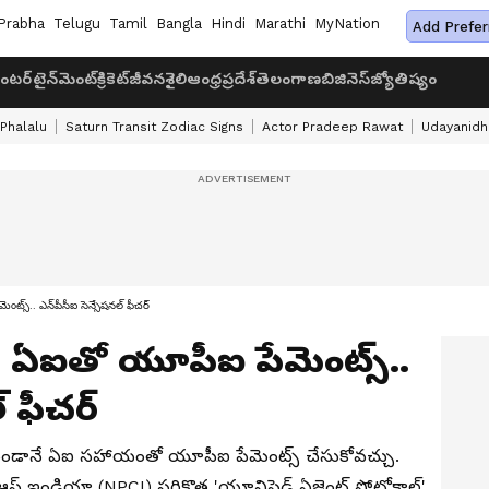
Prabha
Telugu
Tamil
Bangla
Hindi
Marathi
MyNation
Add Prefer
ంటర్‌టైన్‌మెంట్
క్రికెట్
జీవనశైలి
ఆంధ్రప్రదేశ్
తెలంగాణ
బిజినెస్
జ్యోతిష్యం
 Phalalu
Saturn Transit Zodiac Signs
Actor Pradeep Rawat
Udayanidhi
స్.. ఎన్‌పీసీఐ సెన్సేషనల్ ఫీచర్
 ఏఐతో యూపీఐ పేమెంట్స్..
్ ఫీచర్
ుండానే ఏఐ సహాయంతో యూపీఐ పేమెంట్స్ చేసుకోవచ్చు.
ఆఫ్ ఇండియా (NPCI) సరికొత్త 'యూనిఫైడ్ ఏజెంట్ ప్రోటోకాల్'