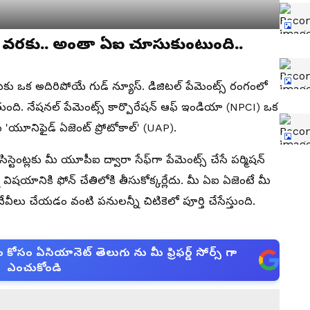
ంగ్ వరకు.. అంతా ఏఐ చూసుకుంటుంది..
 ఒక అదిరిపోయే గుడ్ న్యూస్. డిజిటల్ పేమెంట్స్ రంగంలో
తుంది. నేషనల్ పేమెంట్స్ కార్పొరేషన్ ఆఫ్ ఇండియా (NPCI) ఒక
ేరు 'యూనిఫైడ్ ఏజెంట్ ప్రోటోకాల్' (UAP).
సిస్టెంట్లకు మీ యూపీఐ ద్వారా సేఫ్‌గా పేమెంట్స్ చేసే పర్మిషన్
 విషయానికి ఫోన్ చేతిలోకి తీసుకోక్కర్లేదు. మీ ఏఐ ఏజెంటే మీ
ేవీలు చేయడం వంటి పనులన్నీ చిటికెలో పూర్తి చేసేస్తుంది.
సం ఏసియానెట్ తెలుగు ను మీ ఫ్రిఫర్డ్ సోర్స్ గా
ఎంచుకోండి