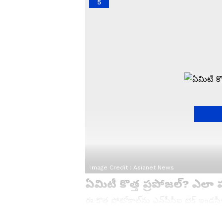
5
Image Credit :
Asianet News
ఏమిటీ కొత్త ప్రపోజల్? ఎలా ప
ఈ కొత్త ప్రోటోకాల్‌ను ఎన్‌పీసీఐ టెక్ ఇండస
ఏంటంటే.. ఇవి కేవలం మనం చెప్పిన ఆర్డర