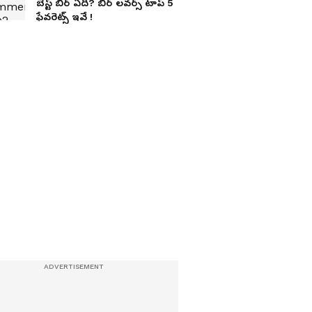
బెస్ట్ బీర్ ఏది? బీర్ లవర్స్ టాప్ 5
ఫేవరెట్స్ ఇవే !