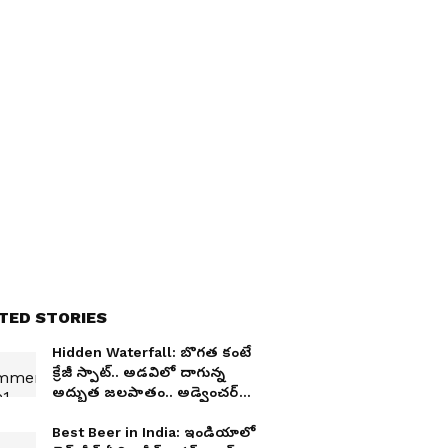
TED STORIES
Hidden Waterfall: బొగత కంటే
క్రేజీ స్పాట్.. అడవిలో దాగున్న
అద్భుత జలపాతం.. అడ్వెంచర్
లవర్స్‌కు పూనకాలే !
Best Beer in India: ఇండియాలో