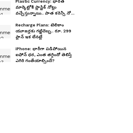
Plastic Currency: భారత
మార్కెట్లోకి ప్లాస్టిక్ నోట్లు
వచ్చేస్తున్నాయి.. పాత కరెన్సీ నోట్ల
సంగతేంటి?
Recharge Plans: టెలికాం
యూజ‌ర్ల‌కు గ‌ట్టిదెబ్బ‌.. రూ. 299
ప్లాన్ ఇక లేన‌ట్లే
iPhone: భారీగా పడిపోయిన
ఐఫోన్ ధర, ఎంత తగ్గిందో తెలిస్తే
ఎగిరి గంతేయాల్సిందే?