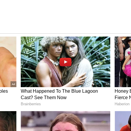
ంది..
ముందే కొన్ని పర్మిషన్స్ ఇవ్వచ్చు. ఆ లిమిట్ లోపల మాత్రమే
్జ్ చేయడం.
 పేమెంట్స్.
ఎన్‌పీసీఐ చూస్తోంది. టెక్ కంపెనీలు, ఇండస్ట్రీ ఎక్స్‌పర్ట్స్
మ్ వాడాలంటే ముందుగా ఏఐ ఏజెంట్ల రిజిస్ట్రేషన్ జరగాలి, ఆ
ట్ పర్మిషన్ వస్తుంది.