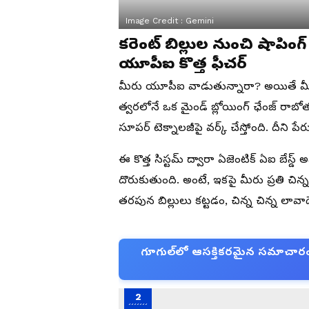
Image Credit :
Gemini
కరెంట్ బిల్లుల నుంచి షాపి
యూపీఐ కొత్త ఫీచర్
మీరు యూపీఐ వాడుతున్నారా? అయితే మీకు
త్వరలోనే ఒక మైండ్ బ్లోయింగ్ ఛేంజ్ రాబో
సూపర్ టెక్నాలజీపై వర్క్ చేస్తోంది. దీని ప
ఈ కొత్త సిస్టమ్ ద్వారా ఏజెంటిక్ ఏఐ బేస్డ్ అ
దొరుకుతుంది. అంటే, ఇకపై మీరు ప్రతి చిన్న
తరపున బిల్లులు కట్టడం, చిన్న చిన్న లావాద
గూగుల్‌లో ఆసక్తికరమైన సమాచారం కో
2