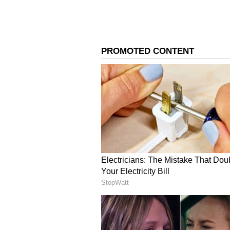
ఈ పనులన్నీ ఏఐ చూసుకుంటు
కొత్త సిస్టమ్‌లో యూజర్ తన ఏఐ ఏజెంట్‌కు 
ఏఐ పేమెంట్స్ చేస్తుంది.
• కరెంట్ బిల్లు, వాటర్ బిల్లు, మొబైల్ రీఛార
• ఆన్‌లైన్ షాపింగ్ పేమెంట్స్.
• ట్రావెల్ టికెట్ బుకింగ్స్.
• ఓటీటీ లేదా ఇతర సబ్‌స్క్రిప్షన్ల రెన్యూవల్.
• మీరు ఫిక్స్ చేసిన అమౌంట్ వరకు రెగ్యులర్
రిపోర్టుల ప్రకారం.. ఈ ప్రోటోకాల్ బాధ్యతలను 
నుంచి సలహాలు తీసుకుంటున్నారు. ఈ సిస్ట
తర్వాత వాటి వెరిఫికేషన్ పూర్తయ్యాకే పేమెం