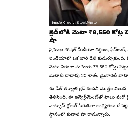
Image Credit :
StockPhoto
క్రెడ్‌లోకి మెటా ₹8,550 కోట్ల
షా
ప్రముఖ సోషల్ మీడియా దిగ్గజం, ఫేస్‌బుక్, వా
ఇండియాలో ఒక భారీ డీల్ కుదుర్చుకుంది. బెంగ
మెటా ఏకంగా సుమారు ₹8,550 కోట్లు పెట్టుబడి
మెటాకు దాదాపు 20 శాతం మైనారిటీ వాటా
ఈ డీల్ తర్వాత క్రెడ్ కంపెనీ మొత్తం విలువ 
తెలిసింది. ఈ ఇన్వెస్ట్‌మెంట్‌తో పాటు మరో క
వాట్సాప్ గ్లోబల్ సీఈఓగా బాధ్యతలు చేపట్టబ
స్థానంలో కునాల్ షా రానున్నారు.