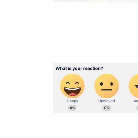
Image Credit :
Chatgpt
వాట్సాప్ బాస్‌గా కునాల్ షా
క్రెడ్ కంపెనీని 2018లో కునాల్ షా స్టార్ట్ చేశారు
కాన్సెప్ట్‌తో వచ్చిన ఈ యాప్, ఆ తర్వాత లోన్
మేనేజ్‌మెంట్ సర్వీసెస్ అంటూ చాలా స్పీడ్‌గా 
ఉన్నారు. ఇండియాలో జరిగే మొత్తం క్రెడిట్ కా
ద్వారానే జరుగుతున్నాయి.
అందుకే ఇది దేశంలోనే అత్యంత విలువైన ఫైనా
షా క్రెడ్ కంపెనీ రోజువారీ బాధ్యతల నుండి త
హెడ్‌క్వార్టర్స్‌కు షిఫ్ట్ అవుతారు. అక్కడ నుండ
Related Articles