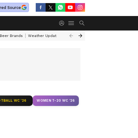
red Source
 Beer Brands
Weather Update
Saturn Transit Zodiac Signs
Actor Pr
TBALL WC '26
WOMEN T-20 WC '26