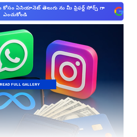
సం ఏసియానెట్ తెలుగు ను మీ ఫ్రిఫర్డ్ సోర్స్ గా
ఎంచుకోండి
READ FULL GALLERY