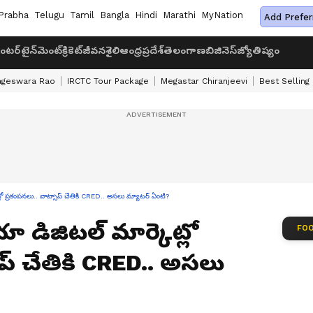
Prabha
Telugu
Tamil
Bangla
Hindi
Marathi
MyNation
Add Prefer
ంటర్‌టైన్‌మెంట్
క్రికెట్
జీవనశైలి
ఆంధ్రప్రదేశ్
తెలంగాణ
బిజినెస్
జ్యోతిష్యం
ageswara Rao
IRCTC Tour Package
Megastar Chiranjeevi
Best Selling
 ప్రకంపనలు.. వాట్సాప్ చేతికి CRED.. అసలు మ్యాటర్ ఏంటి?
డిజిటల్ మార్కెట్లో
FOO
ప్ చేతికి CRED.. అసలు