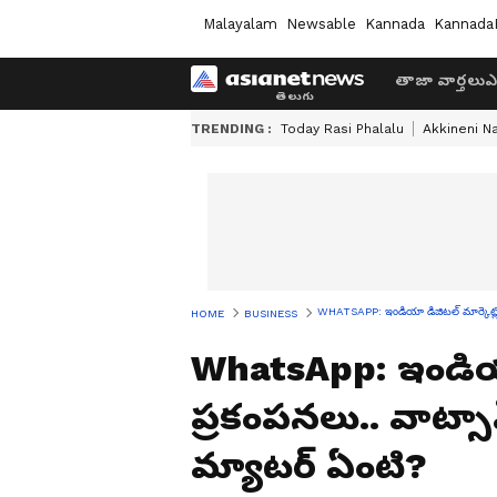
Malayalam
Newsable
Kannada
Kannada
తాజా వార్తలు
ఎ
TRENDING :
Today Rasi Phalalu
Akkineni N
WHATSAPP: ఇండియా డిజిటల్ మార్కెట్లో
HOME
BUSINESS
WhatsApp: ఇండియా 
ప్రకంపనలు.. వాట్సా
మ్యాటర్ ఏంటి?