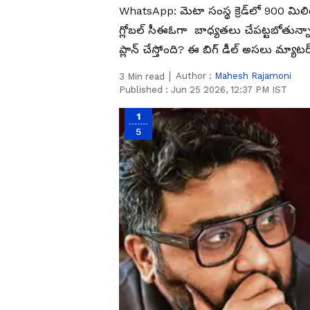
WhatsApp: మెటా సంస్థ క్రెడ్‌లో 900 మిలియన
గ్లోబల్ సీఈఓగా బాధ్యతలు చేపట్టబోతున్న
ప్లాన్ చేస్తోంది? ఈ బిగ్ డీల్ అసలు మ్యాట
Author :
Mahesh Rajamoni
3
Min read
Published :
Jun 25 2026, 12:37 PM IST
1
5