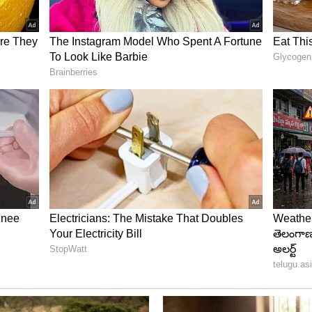
్టివ్‌గా ఉండే హై-వాల్యూ కస్టమర్స్. మెటా తన వాట్సాప్ పే,
్లనే టార్గెట్ చేయాలని చూస్తోంది. పేమెంట్స్, మెసేజింగ్,
పి ఒకే సూపర్ యాప్‌గా మార్చడమే మెటా గేమ్ ప్లాన్.