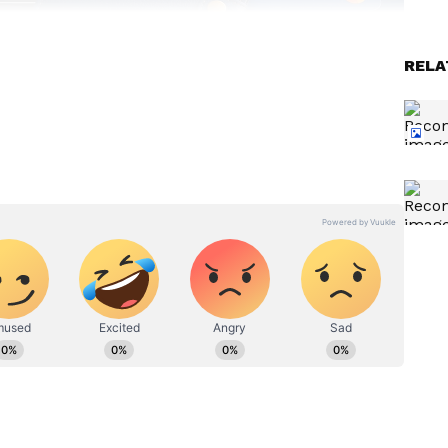
RELA
. టైమ్‌కి క్రెడిట్ కార్డ్ బిల్స్ కట్టే కస్టమర్లకు రివార్డులు ఇచ్చే
లు, యూపీఐ పేమెంట్స్, రెంట్ పేమెంట్స్, బిల్ పేమెంట్స్, వెల్త్
దూసుకెళ్లింది. ప్రస్తుతం క్రెడ్‌కు 1.7 కోట్ల మంది మెంబర్స్
ర్డ్ బిల్లుల పేమెంట్స్‌లో 40 శాతం కంటే ఎక్కువ క్రెడ్ యాప్
న్షియల్ డేటా ప్లాట్‌ఫామ్‌గా మారింది. ఈ డీల్ ప్రకారం కునాల్
ప్పుకుని, కాలిఫోర్నియాలోని మెన్లో పార్క్‌లో ఉన్న మెటా
ి వాట్సాప్‌ను గ్లోబల్‌గా లీడ్ చేస్తారు.