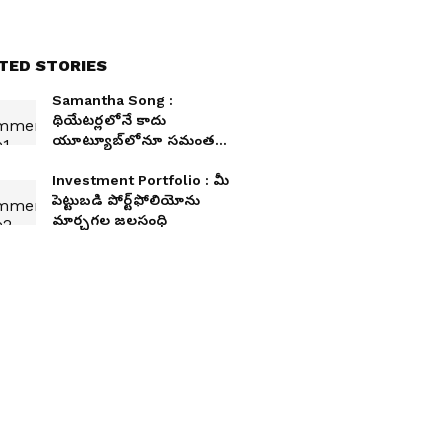
TED STORIES
Samantha Song :
థియేటర్లలోనే కాదు
యూట్యూబ్‌లోనూ సమంత
రూలింగ్.. సెన్సేషన్ క్రియేట్ చేస్తున్న
సాంగ్
Investment Portfolio : మీ
పెట్టుబడి పోర్ట్‌ఫోలియోను
మార్చగల జలసంధి