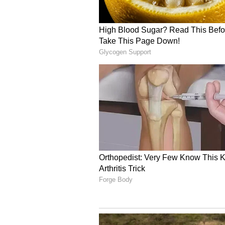
క్రెడ్ యూజర్లు అందరూ ఫైనాన్షియల్‌గా యాక
రాబోయే కామర్స్ ఫీచర్స్ కోసం ఇలాంటి యూజర
ఆర్టిఫిషియల్ ఇంటెలిజెన్స్ మూడింటినీ కలి
4
5