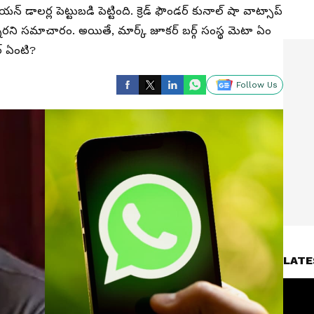
్ డాలర్ల పెట్టుబడి పెట్టింది. క్రెడ్ ఫౌండర్ కునాల్ షా వాట్సాప్
ారని సమాచారం. అయితే, మార్క్ జూకర్ బర్గ్ సంస్థ మెటా ఏం
ర్ ఏంటి?
Follow Us
LATE