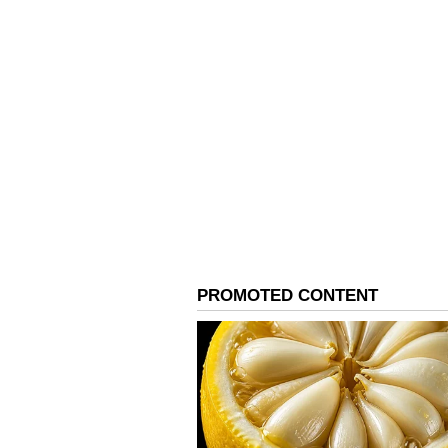
Image Credit :
Asianet News
మెటా అసలు ప్లాన్ ఏంటి?
మెటాకు ప్రపంచవ్యాప్తంగా ఇండియానే అతిపెద
యాక్టివ్ యూజర్లు ఉన్నారు. వాట్సాప్ ప్ర
అయితే మెటా వాట్సాప్‌ను కేవలం ఒక మెసేజ
మెసేజింగ్, డిజిటల్ కామర్స్, పేమెంట్స్ ప
ఎకోసిస్టమ్ చాలా స్ట్రాంగ్‌గా ఉంది కాబట్టి, త
భావిస్తోంది.