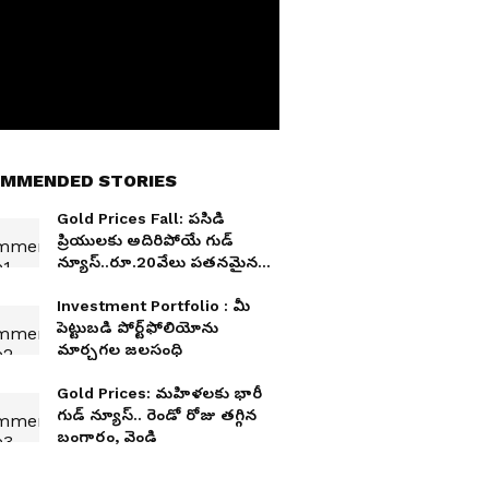
MMENDED STORIES
Gold Prices Fall: పసిడి
ప్రియులకు అదిరిపోయే గుడ్
న్యూస్..రూ.20వేలు పతనమైన
గోల్డ్, సిల్వర్
Investment Portfolio : మీ
పెట్టుబడి పోర్ట్‌ఫోలియోను
మార్చగల జలసంధి
Gold Prices: మహిళలకు భారీ
గుడ్ న్యూస్.. రెండో రోజు తగ్గిన
బంగారం, వెండి