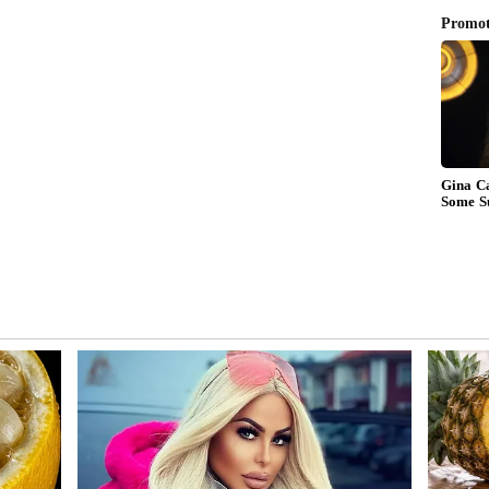
్ద మార్కెట్. ఇక్కడ వాట్సాప్‌కు 50 కోట్ల కంటే ఎక్కువ మంది
పంచవ్యాప్తంగా నెలకు 300 కోట్ల మంది యూజర్లను దాటేసింది.
ింగ్ యాప్‌లా ఉంచాలనుకోవడం లేదు. దీనిని బిజినెస్
్లాట్‌ఫామ్‌గా మార్చాలని చూస్తోంది. ఇండియాలో యూపీఐ
మ ప్లాన్‌ను టెస్ట్ చేయడానికి ఇది పర్ఫెక్ట్ ప్లేస్ అని మెటా