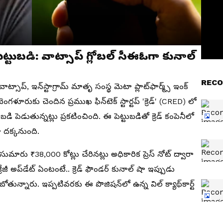
 పెట్టుబడి: వాట్సాప్ గ్లోబల్ సీఈఓగా కునాల్
RECO
ట్సాప్, ఇన్‌స్టాగ్రామ్ మాతృ సంస్థ మెటా ప్లాట్‌ఫార్మ్స్ ఇంక్
ళూరుకు చెందిన ప్రముఖ ఫిన్‌టెక్ స్టార్టప్ 'క్రెడ్' (CRED) లో
 పెడుతున్నట్లు ప్రకటించింది. ఈ పెట్టుబడితో క్రెడ్ కంపెనీలో
 దక్కనుంది.
సుమారు ₹38,000 కోట్లు చేరినట్లు అధికారిక ప్రెస్ నోట్ ద్వారా
్రేజీ అప్‌డేట్ ఏంటంటే.. క్రెడ్ ఫౌండర్ కునాల్ షా ఇప్పుడు
ోతున్నారు. ఇప్పటివరకు ఈ పొజిషన్‌లో ఉన్న విల్ క్యాథ్‌కార్ట్