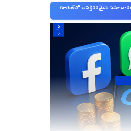
గూగుల్‌లో ఆసక్తికరమైన సమాచారం కో
2
5