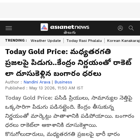
తెలుగు
TRENDING :
Weather Update
Today Rasi Phalalu
Korean Kanakaraj
Today Gold Price: మధ్యతరగతి
ప్రజలపై పిడుగు..కేంద్రం నిర్ణయంతో రాకెట్
లా దూసుకెళ్లిన బంగారం ధరలు
Author :
Nandini Arava
|
Business
Published :
May 13 2026, 11:50 AM IST
Today Gold Price: పసిడి ప్రియులు, సామాన్యుల నెత్తిపై
ఒక్కసారిగా పిడుగు పడినట్లైంది. కేంద్రం తీసుకున్న
నిర్ణయంతో మార్కెట్లు పాతాళానికి పడిపోయాయి. బంగారం
ధరలు రాకెట్‍లా ఆకాశానికి దూసుకెళ్లాయి.
కొనుగోలుదారులు, మధ్యతరగతి ప్రజలపై భారీ భారం