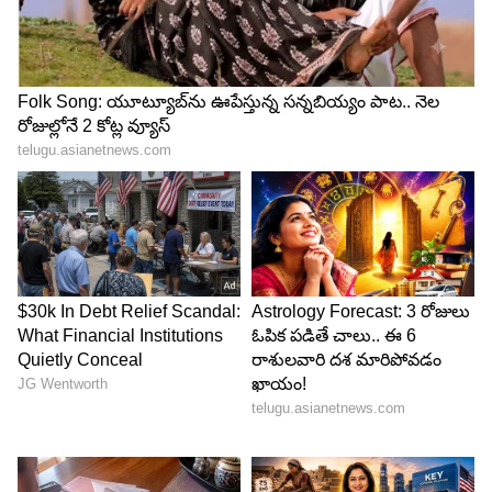
Image Credit :
Asianet News
ఆన్‌లైన్‌లో FASTag Monthly Pass ఎలా కొనుగోలు
చేయాలి?
ఇంట్లో నుంచే సులభంగా FASTag Monthly Pass
పొందవచ్చు. ఇందుకు ఈ కింది స్టెప్స్ ఫాలో అయితే
స‌రిపోతుంది.
* ముందుగా IHMCL వెబ్‌సైట్‌లోకి వెళ్లి "Buy Monthly
FASTag Pass" ఎంపికను ఎంచుకోవాలి.
* మీరు ఉపయోగించే టోల్ ప్లాజాను ఎంపిక చేసి,
CAPTCHA ధృవీకరణ పూర్తి చేయాలి.
* ఆ తర్వాత బ్యాంక్ పేజీకి వెళ్లి FASTag Tag ID లేదా
వాహన రిజిస్ట్రేషన్ నంబర్ (VRN) నమోదు చేయాలి.
* మీకు అవసరమైన పాస్ రకం, ప్లాన్‌ను ఎంచుకుని చెల్లింపు