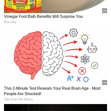
Image Credit :
X
ఎవరికి ఎక్కువ ప్రయోజనం?
FASTag Monthly Pass ముఖ్యంగా తరచుగా ఒకే
మార్గంలో ప్రయాణించే వారికి ఉపయోగకరంగా ఉంటుంది.
రోజూ ఆఫీస్‌కు వెళ్లే ఉద్యోగులు, టోల్ ప్లాజా పరిసర
ప్రాంతాల్లో నివసించే స్థానికులు, చిన్న వ్యాపారులు, వాణిజ్య
వాహనాల డ్రైవర్లు, ప్రతిరోజూ ఒకే టోల్ మార్గాన్ని
ఉపయోగించే ప్రయాణికులు లాంటి వారు నెలవారీ పాస్
తీసుకోవడం ద్వారా టోల్ ఖర్చును గణనీయంగా
తగ్గించుకోవచ్చు.