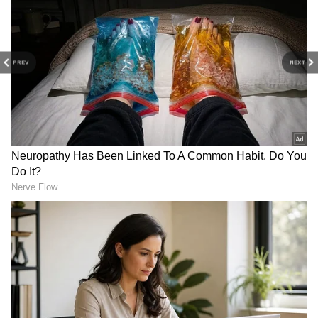
PREV
NEXT
Related Articles
Train: రైలు ఇంజన్ అద్దానికి ఇనుప జాలిని ఎందుకు
ఏర్పాటు చేస్తారో ఆలోచించారా.?
Youtube: 15 కోట్ల వ్యూస్‌తో యూట్యూబ్ షేక్‌.. తండ్రి
ప్రేమ‌ను ఇంత‌కంటే గొప్పగా వ‌ర్ణించగ‌ల‌మా
3
5