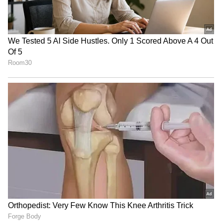
Image Credit :
StockPhoto
ఆఫ్‌లైన్‌లో పాస్‌ ఎలా పొందాలి?
ఆన్‌లైన్‌లో దరఖాస్తు చేయడానికి ఇష్టపడని వారు నేరుగా
సంబంధిత టోల్ ప్లాజాకు వెళ్లి కూడా మంత్లీ పాస్
పొందవచ్చు. అక్కడ అవసరమైన వాహన వివరాలు
సమర్పించి, నిర్ణీత రుసుము చెల్లిస్తే పాస్ జారీ చేస్తారు. పాస్
ధర, ప్రయాణాల సంఖ్య, ఇతర నిబంధనలు టోల్ ప్లాజా
లేదా FASTag జారీ చేసిన బ్యాంకును బట్టి మారవచ్చు.