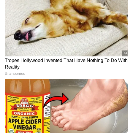
గూగుల్‌లో ఆసక్తికరమైన సమాచారం కోసం ఏసియానెట్ తెలుగు
ను మీ ఫ్రిఫర్డ్ సోర్స్ గా ఎంచుకోండి
2
5