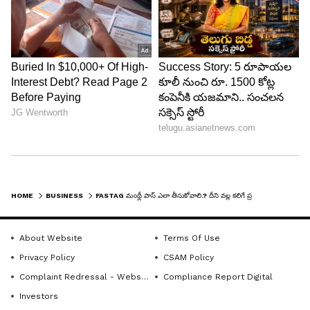
పూర్తి చేయాలి.
* చెల్లింపు పూర్తైన తర్వాత రసీదు జనరేట్ అవుతుంది.
దానిని డౌన్‌లోడ్ చేసుకుని భద్రపరచుకోవాలి.
5
5
HOME
BUSINESS
FASTAG మంథ్లీ పాస్‌ ఎలా తీసుకోవాలి.? దీని వ‌ల్ల క‌లిగే ప్ర‌యోజ‌నాలు ఏంటో తెలుసా.?
Image Credit :
Google
About Website
Terms Of Use
మంథ్లీ పాస్‌కి, యాన్యువ‌ల్ పాస్‌కి మ‌ధ్య తేడా ఏంటి.?
Privacy Policy
CSAM Policy
NHAI ఇటీవల ప్రవేశపెట్టిన FASTag Annual Pass
Complaint Redressal - Website
Compliance Report Digital
ఎక్కువ దూర ప్రయాణాలు చేసే వారి కోసం
Investors