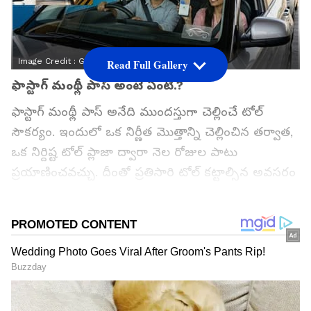
Image Credit :
Gemini AI
Read Full Gallery
ఫాస్టాగ్ మంథ్లీ పాస్ అంటే ఏంటి.?
ఫాస్టాగ్ మంథ్లీ పాస్ అనేది ముందస్తుగా చెల్లించే టోల్
సౌకర్యం. ఇందులో ఒక నిర్ణీత మొత్తాన్ని చెల్లించిన తర్వాత,
ఒక నిర్దిష్ట టోల్ ప్లాజా ద్వారా నెల రోజుల పాటు
ప్రయాణించవచ్చు. దీంతో ప్రతిసారి టోల్ కట్టాల్సిన అవసరం
ఉండదు. ఈ పాస్ సాధారణంగా ఒక నెలపాటు చెల్లుబాటు
అవుతుంది. అయితే టోల్ ప్లాజా నిబంధనలను బట్టి కొన్ని
చోట్ల అన్‌లిమిటెడ్‌ ప్రయాణాలు చేసే అవకాశం ఉండగా,
మరికొన్ని చోట్ల పరిమిత సంఖ్యలో ప్రయాణాలకు మాత్రమే
అనుమతి ఉండవచ్చు.