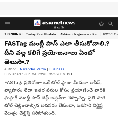
తెలుగు
TRENDING :
Today Rasi Phalalu
Akkineni Nageswara Rao
IRCTC To
FASTag మంథ్లీ పాస్‌ ఎలా తీసుకోవాలి.?
దీని వ‌ల్ల క‌లిగే ప్ర‌యోజ‌నాలు ఏంటో
తెలుసా.?
Author :
Narender Vaitla
|
Business
Published :
Jun 04 2026, 05:59 PM IST
FASTag: ప్రతిరోజూ ఒకే టోల్ ప్లాజా మీదుగా ఆఫీస్‌,
వ్యాపారం లేదా ఇతర పనుల కోసం ప్రయాణించే వారికి
ఫాస్టాగ్ మంథ్లీ పాస్ బెస్ట్ ఆప్ష‌న్‌గా చెప్పొచ్చు. ప్రతి సారి
టోల్ చెల్లించాల్సిన అవసరం లేకుండా, ఒకసారి నిర్దిష్ట
మొత్తం చెల్లిస్తే స‌రిపోతుంది.