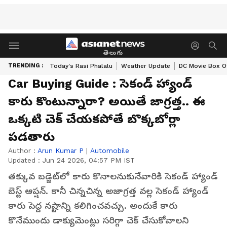
తెలుగు
TRENDING :
Today's Rasi Phalalu
Weather Update
DC Movie Box Of
Car Buying Guide : సెకండ్ హ్యాండ్
కారు కొంటున్నారా? అయితే జాగ్రత్త.. ఈ
ఒక్కటి చెక్ చేయకపోతే బొక్కబోర్లా
పడతారు
Author :
Arun Kumar P
|
Automobile
Updated :
Jun 24 2026, 04:57 PM IST
తక్కువ బడ్జెట్‌లో కారు కొనాలనుకునేవారికి సెకండ్ హ్యాండ్
బెస్ట్ ఆప్షన్. కానీ చిన్నచిన్న అజాగ్రత్త వల్ల సెకండ్ హ్యాండ్
కారు పెద్ద నష్టాన్ని కలిగించవచ్చు. అందుకే కారు
కొనేముందు డాక్యుమెంట్లు సరిగ్గా చెక్ చేసుకోవాలని