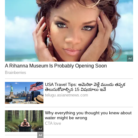
ఫైనాన్స్ సంస్థ జారీ చేసిన ఒరిజనల్ NOC, ఫామ్ 35 కాపీని
కచ్చితంగా అడగాలి. ఈ పత్రాలు ఉంటేనే లోన్ చెల్లింపు
పూర్తయినట్లు… బ్యాంక్ లేదా ఫైనాన్స్ సంస్థకు ఈ
వాహనంపై ఎలాంటి హక్కులు లేవని అర్థం. ఇవి లేకుండా
RC నుంచి బ్యాంకు పేరును తొలగించడం కుదరదు… అంటే
ఈ వాహనంపై సర్వహక్కులు సదరు బ్యాంకు లేదా ఫైనాన్స్
సంస్థ కలిగివున్నట్లు.