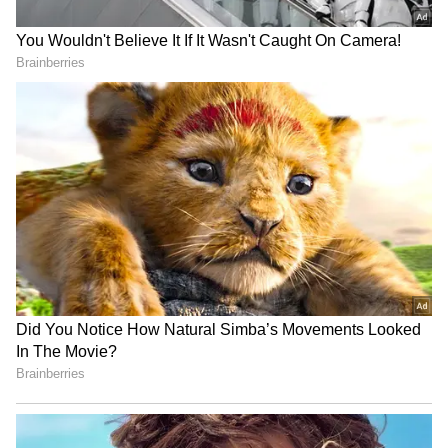
Car Cleaning Tips: వాషింగ్ సెంటర్ తో పనే లేదు..
10 రూపాయలతో మీ కారును తళతళలా మెరిసేలా
చేయండి
Car Tips: కారు సైడ్ అద్దాలు ఎలా సెట్ చేసుకోవాలో
90 శాతం మందికి తెలియదు.. మ‌రి మీకు.?
3
5
Image Credit :
X
బ్యాంకు NOC, ఫామ్ 35 అడగండి
వాహనం లోన్ మొత్తం తిరిగి చెల్లించేశానని అమ్మకందారుడు
చెబితే కేవలం ఆ నోటిమాటలు నమ్మొద్దు. బ్యాంకు లేదా