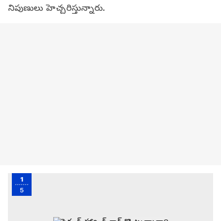
నిపుణులు హెచ్చరిస్తున్నారు.
1
5