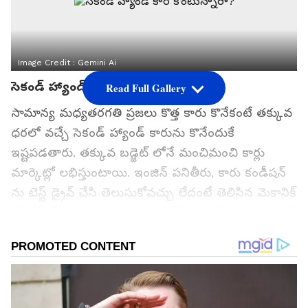
Image Credit :
Gemini Ai
సెకండ్ హ్యాండ్ కార్ కొంటున్నారా?
Read Full Gallery
సామాన్య మధ్యతరగతి ప్రజలు కొత్త కారు కొనేకంటే తక్కువ
ధరలో వచ్చే సెకండ్ హ్యాండ్ కారును కొనేందుకే
ఇష్టపడతారు. తక్కువ బడ్జెట్ లోనే మంచిమంచి కార్లు
మార్కెట్లో లభిస్తుంటాయి. ఇంజిన్ పనితీరు, కారు కండీషన్
ను టెస్ట్ డ్రైవ్ చేసి తెలుసుకోవచ్చు లేదంటే తెలిసిన మెకానిక్
తో చెక్ చేయించవచ్చు. ఇంకా పర్పెక్ట్ గా చెక్ చేసుకోవాలంటే
కార్ 24, స్పిన్ని వంటి సంస్థలు ఇన్పెక్షన్ చేసిపెడతాయి. కానీ
కారు డాక్యుమెంట్ సరిగ్గా ఉన్నాయో లేదో తెలుసుకునే
బాధ్యత కొనేవారిపైనే ఉంటుంది.