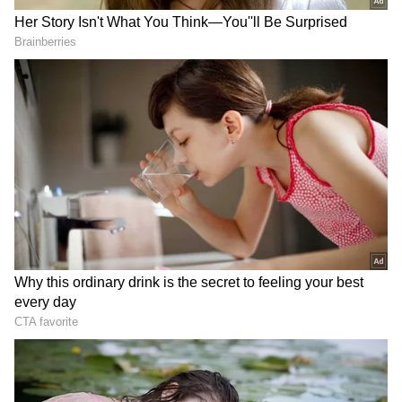
Image Credit :
X
లోన్ ఉన్న కారు కొన్నారో అంతే సంగతి..!
సెకండ్ హ్యాండ్ కారు కొనేటప్పుడు డాక్యుమెంట్స్ సరిగ్గా చెక్
చేసుకోకుంటే చిక్కులు తప్పవు. అందుకే ఆ కారు లోన్ ఇంకా
కట్టాల్సి ఉన్నా లేదా డాక్యుమెంట్స్ సరిగ్గా లేకున్నా అస్సలు
కొనొద్దు. ఇలాంటి కారు కొంటే బ్యాంకు లేదా చట్టపరమైన
సంస్థలు ఆ వాహనాన్ని స్వాధీనం చేసుకోవచ్చు. ఇలాంటి
సందర్భాల్లో మొత్తం డబ్బులు చెల్లించి కూడా కొనుగోలు
చేసినవారు తీవ్రంగా నష్టపోయే ఆస్కారం ఉంది.