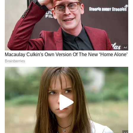
గూగుల్‌లో ఆసక్తికరమైన సమాచారం కోసం ఏసియానెట్ తెలుగు
ను మీ ఫ్రిఫర్డ్ సోర్స్ గా ఎంచుకోండి
2
5