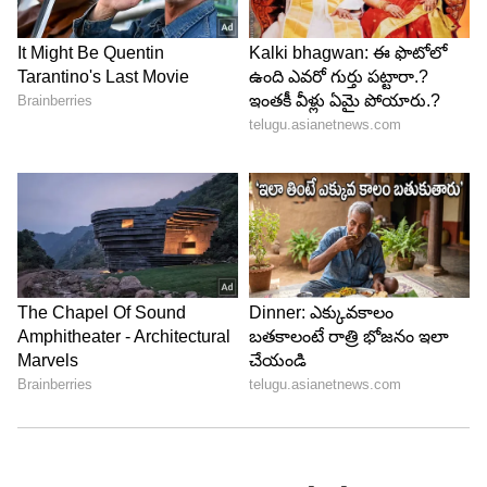
(రిజిస్ట్రేషన్ సర్టిఫికేట్), ఓనర్‌షిప్ డాక్యుమెంట్లు
సరిచూడండి.
కారు సర్వీస్ హిస్టరీ, ఇన్సూరెన్స్ క్లెయిమ్‌లు
గమనించండి.
కారు ఓడో మీటర్‌ను పరిశీలించండి. ఇది ట్యాంపర్
చేశారేమో చెక్ చేయండి.
కనీసం 5-10 కిలోమీటర్ల దూరం కారుని టెస్ట్ డ్రైవ్
చేయండి.
మీకు తెలిసిన మెకానిక్‌తో వాహనాన్ని ఒకసారి
చూపించండి.
5
5