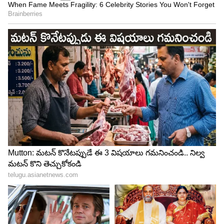
4
5
Image Credit :
PR
సెకండ్ హ్యాండ్ కారు కొనేముందు ఈ చెక్‌లిస్ట్ ఫాలో
అవ్వండి
సెకండ్ హ్యాండ్ వాహనం కొనేముందు తప్పకుండా RC