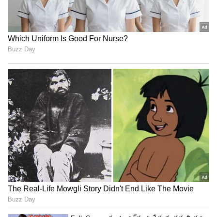
Image Credit :
TOYOTA
Toyota Fortuner (టయోటా ఫార్చ్యూనర్)
ప్రీమియం ఎస్‌యూవీ (Premium SUV) సెగ్మెంట్‌లో
టయోటా ఫార్చ్యూనర్ ఒక రారాజుగా పేర్కొనవచ్చు. దీని
రీసేల్ వ్యాల్యూ 70% - 80% వరకు ఉంటుంది.
ఫార్య్చూనర్ రీసేల్ వ్యాల్యూకు కారణాలివే
ఇది కేవలం కారు మాత్రమే కాదు ఒక 'స్టేటస్ సింబల్'. దీని
గంభీరమైన లుక్, ఆఫ్-రోడ్ వేగం, ఎక్కువ కాలం మన్నడం
వంటివి సెకండ్ హ్యాండ్ మార్కెట్‌లో దీని ధర తగ్గకుండా
చూస్తున్నాయి. మెయింటెనెన్స్ ఖర్చు కాస్త ఎక్కువే అయినా,
రీసేల్ వ్యాల్యూ దాన్ని కవర్ చేస్తుంది.