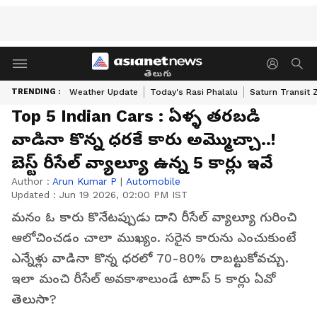
తెలుగు
TRENDING :
Weather Update
Today's Rasi Phalalu
Saturn Transit 
Top 5 Indian Cars : ఏళ్ళ తరబడి
వాడినా కొన్న ధరకే కారు అమ్మొచ్చా..!
బెస్ట్ రీసేల్ వ్యాల్యూ ఉన్న 5 కార్లు ఇవే
Author :
Arun Kumar P
|
Automobile
Updated :
Jun 19 2026, 02:00 PM IST
మనం ఓ కారు కొనేటప్పుడు దాని రీసేల్ వ్యాల్యూ గురించి
ఆలోచించడం చాలా ముఖ్యం. సరైన కారును ఎంచుకుంటే
ఎన్నేళ్లు వాడినా కొన్న ధరలో 70-80% రాబట్టుకోవచ్చు.
ఇలా మంచి రీసేల్ అవకాశాలుండే టాాప్ 5 కార్లు ఏవో
తెలుసా?