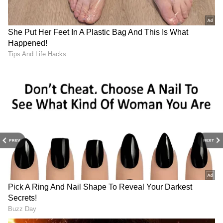
మార్కెట్లో వెంటనే అమ్ముడైపోతాయి.
PREV
NEXT