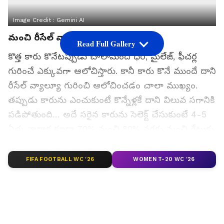
Image Credit :
Gemini AI
మంచి రీసేల్ వ్యాల్యూ ఉన్న కార్లు ఇవే..
Read Full Gallery
కొత్త కారు కొనేటప్పుడు చాలామంది ధర, మైలేజ్, ఫీచర్ల
గురించే ఎక్కువగా ఆలోచిస్తారు. కానీ కారు కొనే ముందే దాని
రీసేల్ వ్యాల్యూ గురించి ఆలోచించడం చాలా ముఖ్యం.
తప్పుడు కారును ఎంచుకుంటే కొన్నేళ్లకే దాని విలువ సగానికి
పడిపోతుంది… అదే సరైన కారును సెలెక్ట్ చేసుకుంటే 4-5
ఏళ్లు వాడాక కూడా 70% నుంచి 80% వరకు మంచి రేటుకు
అమ్ముకోవచ్చు. ప్రస్తుత భారత కార్ మార్కెట్ డేటా ప్రకారం…
అత్యధిక రీసేల్ వ్యాల్యూ ఉన్న టాప్ 5 కార్ల గురించి
FIFA FOOTBALL WC '26
WOMEN T-20 WC '26
వివరంగా చూద్దాం.
గూగుల్‌లో ఆసక్తికరమైన సమాచారం కోసం ఏసియానెట్ తెలుగు
ను మీ ఫ్రిఫర్డ్ సోర్స్ గా ఎంచుకోండి