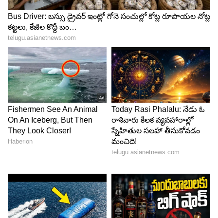
Image Credit :
RushLane
Mahindra Thar (మహింద్రా థార్)
అడ్వెంచర్, ఆఫ్-రోడ్ ప్రియులకు ప్రస్తుతం మహీంద్రా థార్
హాట్ ఫేవరెట్. దీని రీసేల్ వ్యాల్యూ 70% - 75% వరకు
ఉంటుంది.
థార్ రీసేల్ వ్యాల్యూకు కారణాలివే
ఇది ఒక లైఫ్‌స్టైల్ వాహనం కావడంతో యువతలో దీనికి
విపరీతమైన క్రేజ్ ఉంది. మార్కెట్లో దీని సప్లై తక్కువగా ఉంది,
డిమాండ్ ఏమో ఎక్కువగా ఉండటంతో సెకండ్ హ్యాండ్
మార్కెట్లో థార్ కార్లు చాలా మంచి ధరకు
అమ్ముడవుతున్నాయి.
5
8