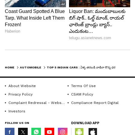
Image Credit :
Car Dekho
Hyundai Creta & Kia Seltos (హ్యుందాయ్ క్రెటా,
కియా సెల్టోస్)
HOME
AUTOMOBILE
TOP 5 INDIAN CARS : ఏళ్ళ తరబడి వాడినా కొన్న ధరకే కారు అమ్మొచ్చా..! బెస్ట్ రీసేల్ వ్యాల్యూ ఉన్న 5 కార్లు ఇవే
మిడ్-సైజ్ ఎస్‌యూవీ సెగ్మెంట్‌లో అమ్మకాల రికార్డులు
సృష్టిస్తున్నాయి హ్యుందాయ్ క్రెటా, కియా సెల్టోస్ కార్లు. కొత్త
About Website
Terms Of Use
కార్లు తక్కువ ధరలో లభించడమే కాదు.. అమ్మినా కూడా
Privacy Policy
CSAM Policy
70% - 75% వరకు రీసేల్ వ్యాల్యూను అందిస్తున్నాయి.
Complaint Redressal - Website
Compliance Report Digital
Investors
క్రెటా, సెల్టోస్ రిసేల్ వ్యాల్యూకు కారణాలివే
FOLLOW US ON
DOWNLOAD APP
ఆధునిక ఫీచర్లు, స్టైలిష్ లుక్, అద్భుతమైన డ్రైవింగ్ క్వాలిటీ.