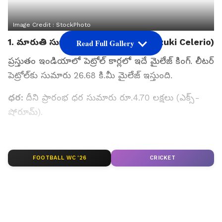
Image Credit :
StockPhoto
1. మారుతి సుజుకి సెలెరియో (Maruti Suzuki Celerio)
Read Full Gallery
ప్రస్తుతం ఇండియాలో పెట్రోల్ కార్లలో ఇదే మైలేజ్ కింగ్. లీటర్
పెట్రోల్‌కు సుమారు 26.68 కి.మీ మైలేజ్ ఇస్తుంది.
ధర:
దీని ప్రారంభ ధర సుమారు రూ.4.70 లక్షలు (ఎక్స్-
షోరూమ్).
ప్రత్యేకత :
ఇందులో 1.0-లీటర్ K10C ఇంజిన్ ఉంది. దీని
CNG మోడల్ కిలోకు 34.43 కి.మీ వరకు మైలేజ్ ఇస్తుంది.
FOOTBALL WC '26
CRICKET
సిటీ ప్రయాణాలకు ఇది బెస్ట్ ఛాయిస్.
గూగుల్‌లో ఆసక్తికరమైన సమాచారం కోసం ఏసియానెట్ తెలుగు
ను మీ ఫ్రిఫర్డ్ సోర్స్ గా ఎంచుకోండి