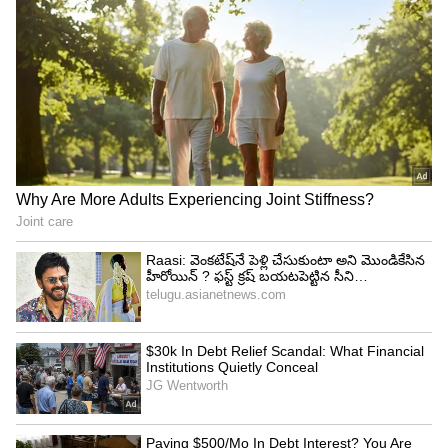
ఇస్తుంది. దీని గ్రౌండ్ క్లియరెన్స్ ఎక్కువగా ఉండటం వల్ల
గుంతలు, ఎత్తుపల్లాల రోడ్లకు బాగా సెట్ అవుతుంది.
4
5