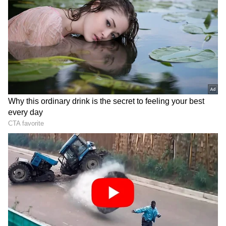
Image Credit :
Maruti
2. మారుతి సుజుకి ఆల్టో K10 (Maruti Suzuki Alto
K10)
భారతదేశపు 'ప్రజల కారు'గా పేరున్న ఆల్టో ఇప్పటికీ తక్కువ
ధరలో దొరికే బెస్ట్ కార్లలో ఒకటి.
ధర :
దీని ధర సుమారు రూ.3.70 లక్షల నుంచి
మొదలవుతుంది.
మైలేజ్:
పెట్రోల్‌పై 24.39 కి.మీ - 24.90 కి.మీ వరకు,
CNGపై 33.85 కి.మీ వరకు మైలేజ్ ఇస్తుంది.
ఎవరికి బెస్ట్?:
మొదటిసారి కారు కొనేవారికి, ఇరుకైన
సందుల్లో సులభంగా నడపాలనుకునే వారికి ఇదే ఫస్ట్
ఛాయిస్.