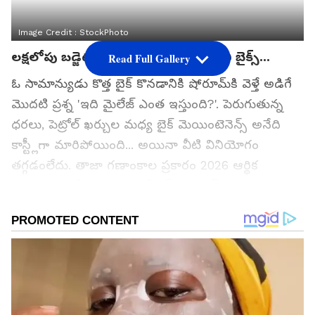
Image Credit :
StockPhoto
లక్షలోపు బడ్జెట్‌లో బెస్ట్ వ్యాల్యూ ఫర్ మనీ బైక్స్...
Read Full Gallery
ఓ సామాన్యుడు కొత్త బైక్ కొనడానికి షోరూమ్‌కి వెళ్తే అడిగే
మొదటి ప్రశ్న 'ఇది మైలేజ్ ఎంత ఇస్తుంది?'. పెరుగుతున్న
ధరలు, పెట్రోల్ ఖర్చుల మధ్య బైక్ మెయింటెనెన్స్ అనేది
కాస్ట్లీగా మారిపోయింది... అయినా వీటి వినియోగం
తగ్గడంలేదు. తాజా గణాంకాల ప్రకారం 2026 ఆర్థిక
సంవత్సరంలో భారత టూ-వీలర్ మార్కెట్ 8 నుంచి 9%
వృద్ధి చెందనుంది. ఈ పెరుగుదలలో ఎంట్రీ-లెవల్
కమ్యూటర్ బైక్‌ల వాటానే ఎక్కువట. మరి తక్కువ ధర,
అద్భుతమైన మైలేజ్, తక్కువ నిర్వహణ ఖర్చుతో లభించే
బెస్ట్ బైక్స్ ఏవో చూద్దాం.
గూగుల్‌లో ఆసక్తికరమైన సమాచారం కోసం ఏసియానెట్ తెలుగు