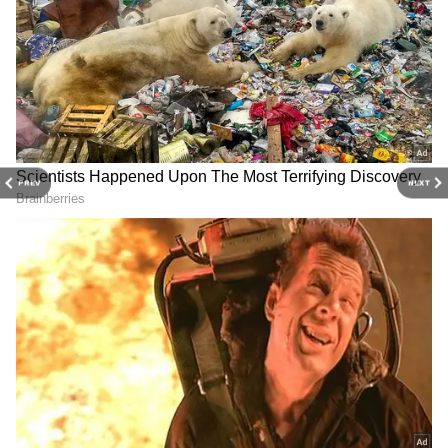
పార్టులు దేశంలో ఎక్కడైనా సులభంగా దొరుకుతాయి.
PREV
NEXT