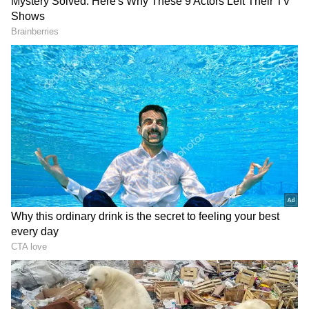
Image Credit :
StockPhoto
హీరో స్ప్లెండర్ ప్లస్ (Hero Splendor Plus)
తక్కువ ధర బైక్స్ అనగానే అందరికీ గుర్తొచ్చే మొదటి పేరు
హీరో స్ప్లెండర్. ఇది 97.2cc ఇంజిన్‌తో వస్తుంది. దీనిపై
జనాలకు అపారమైన నమ్మకం ఉంది.
ధర : దీని ఎక్స్-షోరూమ్ ధర సుమారు రూ.75,600 నుంచి
రూ.85,000 వరకు ఉంటుంది.
మైలేజ్ : వాస్తవ పరిస్థితుల్లో ఈ బైక్ లీటర్‌కు 70 నుంచి 80
కిలోమీటర్ల మైలేజ్ ఇస్తుంది.
మెయింటెనెన్స్ : దీని వార్షిక నిర్వహణ ఖర్చు కేవలం
రూ.6,500 నుంచి రూ.8,500 మధ్యే ఉంటుంది. దీని స్పేర్