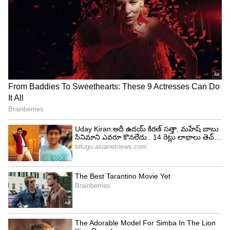
బజాజ్ ప్లాటినా 100 (Bajaj Platina 100)
ప్రతిరోజూ ఎక్కువ దూరం ప్రయాణించేవారికి, ముఖ్యంగా
రోడ్లు సరిగా లేని ప్రాంతాల్లో తిరిగేవారికి ప్లాటినా ఒక బెస్ట్
ఆప్షన్.
ధర : దీని ధర రూ.65,000 నుంచి రూ.78,000 మధ్య
ఉంటుంది.
మైలేజ్ : రైడర్ బరువు, రోడ్డును బట్టి ఈ బైక్ లీటర్‌కు 70
నుంచి 85 కిలోమీటర్ల మైలేజ్ ఇస్తుంది.
ప్రత్యేకత : దీనిలోని 'కంఫర్ట్‌టెక్' (ComforTec) టెక్నాలజీ,
పొడవైన సస్పెన్షన్ వల్ల గతుకుల రోడ్లపై కూడా ప్రయాణం
సౌకర్యవంతంగా ఉంటుంది. అలసట అస్సలు ఉండదు.