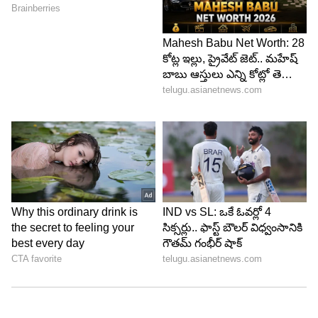
హీరో హెచ్ఎఫ్ డీలక్స్ (Hero HF Deluxe)
చాలా తక్కువ బడ్జెట్‌లో బెస్ట్ బైక్ కావాలనుకునే వారికి ఇది
సరైన ఎంపిక. ఇది భారతదేశంలో అత్యంత చవకైన కొత్త
బైక్‌లలో ఒకటి.
ధర : దీని ధర సుమారు రూ.58,600 నుంచి రూ.72,000
మధ్య ఉంటుంది.
మైలేజ్ : ఇందులో స్ప్లెండర్‌లో వాడిన 97.2cc ఇంజిన్‌నే
ఉపయోగించారు. ఇది సులభంగా 70-75 కి.మీ. మైలేజ్
ఇస్తుంది.
మెయింటెనెన్స్ : స్ప్లెండర్ ఇంజిన్ ఉండటం వల్ల దీని స్పేర్
పార్టులు ఎక్కడైనా దొరుకుతాయి. చిన్న చిన్న పల్లెటూళ్లలోని
మెకానిక్‌లు కూడా దీన్ని ఈజీగా రిపేర్ చేస్తారు.