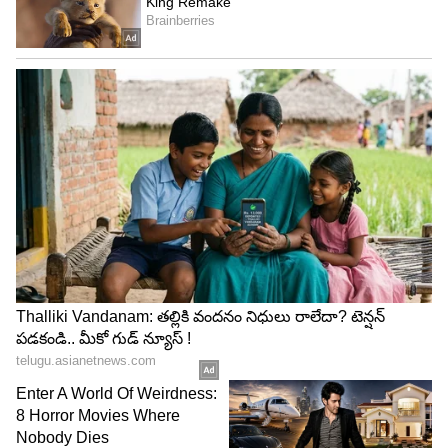
4
7
Image Credit :
Heromotocorp.com