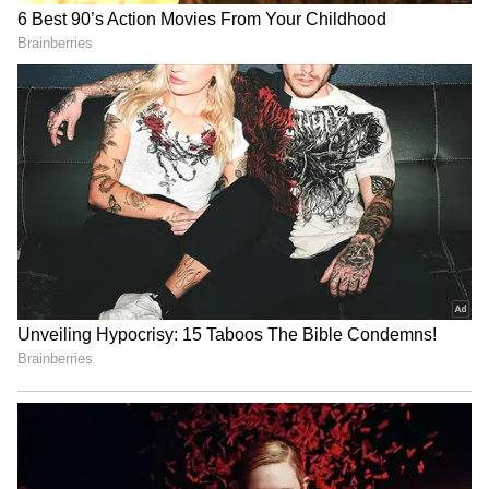
Related Articles
Bike: ఈ బైక్ మైలేజ్ కింగ్‌.. ట్యాంక్ ఫుల్ చేస్తే 800
కి.మీలు వెళ్లొచ్చు. ధ‌ర రూ. 65 వేలే
Bike: జీవితంలో మొద‌టిసారి బైక్ కొంటున్నారా.? ఈ
త‌ప్పులు అస్స‌లు చేయ‌కండి
3
7
Image Credit :
StockPhoto