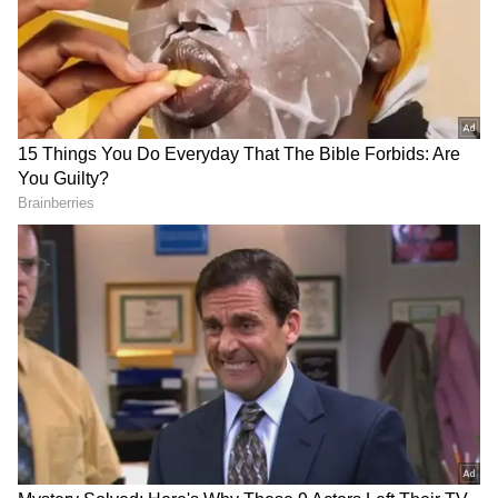
ను మీ ఫ్రిఫర్డ్ సోర్స్ గా ఎంచుకోండి
2
7