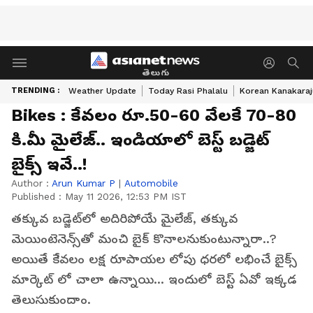
తెలుగు
TRENDING :
Weather Update
Today Rasi Phalalu
Korean Kanakaraj
Bikes : కేవలం రూ.50-60 వేలకే 70-80
కి.మీ మైలేజ్.. ఇండియాలో బెస్ట్ బడ్జెట్
బైక్స్ ఇవే..!
Author :
Arun Kumar P
|
Automobile
Published :
May 11 2026, 12:53 PM IST
తక్కువ బడ్జెట్‌లో అదిరిపోయే మైలేజ్, తక్కువ
మెయింటెనెన్స్‌తో మంచి బైక్ కొనాలనుకుంటున్నారా..?
అయితే కేవలం లక్ష రూపాయల లోపు ధరలో లభించే బైక్స్
మార్కెట్ లో చాలా ఉన్నాయి... ఇందులో బెస్ట్ ఏవో ఇక్కడ
తెలుసుకుందాం.