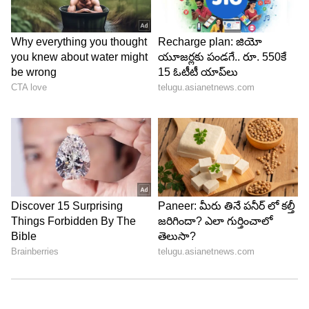
ABOUT THE AUTHOR
Haritha Chappa
HC
హరిత ఏసియా నెట్‌లో చీఫ్ సబ్ ఎడిటర్ గా పనిచేస్తున్నారు.
జర్నలిజంలో పీజీ పూర్తి చేశారు. ఈనాడు, సమయం, ఆంధ్రజ్యోతి,
ఏబీపీ నెట్ వర్క్, హిందూస్థాన్ టైమ్స్ లో పనిచేశారు. ప్రింట్,
డిజిటర్ మీడియాలో 18 ఏళ్ల అనుభవం ఉంది. ఏసియా నెట్ లైఫ్
జ్యోతిష్యం
స్టైల్, బిజినెస్, ఓటీటీ మూవీ కంటెంట్, ఆస్ట్రాలజీ కంటెంట్ రాస్తారు.
ఏషియానెట్ న్యూస్
ఏషియానెట్ న్యూస్ తెలుగు ఒరిజినల్స్
Follow Us