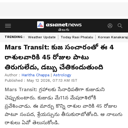
తెలుగు
TRENDING :
Weather Update
Today Rasi Phalalu
Korean Kanakaraj
Mars Transit: కుజ సంచారంతో ఈ 4
రాశులవారికి 45 రోజుల పాటు
తిరుగులేదు, డబ్బు చేతికందుతుంది
Author :
Haritha Chappa
|
Astrology
Published :
May 12 2026, 07:13 AM IST
Mars Transit: గ్రహాలకు సేనాధిపతిగా కుజుడుని
చెప్పుకుంటారు. కుజుడు మే11న మేషరాశిలోకి
ప్రవేశించాడు. ఈ మార్పు కొన్ని రాశుల వారికి 45 రోజుల
పాటూ సంపద, శ్రేయస్సును తీసుకురాబోతోంది. ఆ నాలుగు
రాశులు ఏవో తెలుసుకోండి.