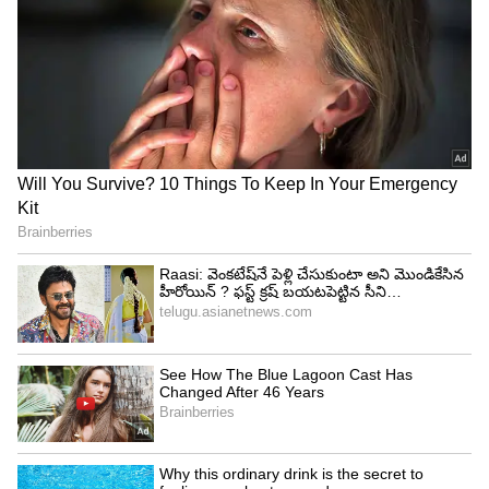
4
4
Image Credit :
Getty
వృశ్చిక రాశి
వృశ్చిక రాశి వారికి కుజుడి సంచారం ఎన్నో రకాలుగా
లాభాలను తెచ్చిపెడుతుంది. వీరికి ఆర్థిక లాభాలతో పాటూ