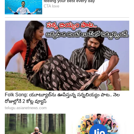
కొత్త అవకాశాలు వస్తాయి. ఈ రాశివారు గతంలో పెట్టిన
పెట్టుబడుల నుంచి ఇప్పుడు లాభాలు రావడం
మొదలవుతుంది. కొత్త పనులు ప్రారంభించడానికి ఇది ఉత్తమ
సమయమని చెప్పుకోవాలి. కొత్త ఆదాయ మార్గాలు
ఏర్పడతాయి. ఈ రాశి వారికి దూర ప్రయాణాల ద్వారా
లాభాలు కనిపిస్తున్నాయి. తండ్రి వైపు బంధువుల ద్వారా
ఆర్థిక లాభాలు కలగవచ్చు. పెద్దల ఆశీస్సులు లభిస్తాయి.
శత్రువులను జయించే శక్తి వస్తుంది.
LATEST VIDEOS