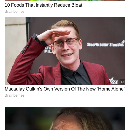
సింహం
కుజుడి సంచారం సింహ రాశి వారికి అన్ని రకాలుగా కలిసి
వస్తుంది. ఈ రాశి వారి ఎదుగుదలకు ఇదే అనువైన
సమయం. సమాజంలో వీరి గౌరవం, హోదా పెరుగుతాయి.
వీరు ఆర్థికంగా గొప్ప పురోగతిని చూస్తారు. ఒకటి కంటే
ఎక్కువ మార్గాల్లో ఆదాయాన్ని పొందే అవకాశం ఉంది.
స్నేహితులు, అన్నయ్యల నుంచి సహాయం లభిస్తుంది.
సమాజంలో ఈ రాశి వారి స్థాయి పెరుగుతుంది. వీరి చిరకాల
కోరికలు నెరవేరే అవకాశాలు ఉన్నాయి.