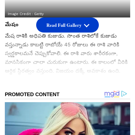
Image Credit :
Getty
మేషం
Read Full Gallery
మేష రాశికి అధిపతి కుజుడు. సొంత రాశిలోకే కుజుడు
వస్తున్నాడు కాబట్టి రాబోయే 45 రోజులు ఈ రాశి వారికి
స్వర్ణకాలమనే చెప్పుకోవాలి. ఈ రాశి వారు శారీరకంగా,
మానసికంగా చాలా చురుకుగా ఉంటారు. ఈ కాలంలో వీరికి
ఆర్థిక స్థిరత్వం వస్తుంది. విజయం దక్కే అవకాశం ఉంది.
చాలాకాలంగా వాయిదా పడుతున్న పనులు దాదాపు
పూర్తయిపోతాయి. కొత్త వ్యాపారం ప్రారంభించడానికి ఇదే
మంచి సమయం. కొత్త బాధ్యతలు కూడా చేపడతారు.
భూమి, ఆస్తికి సంబంధించిన వివాదాలు ఒక ముగింపకు
వచ్చే అవకాశాలు ఉన్నాయి. కొత్త ఇల్లు కొనుగోలు
చేయవచ్చు.