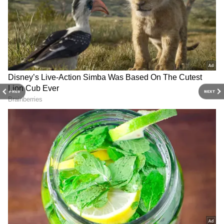
Related Articles
AC Water: ఏసీ నీళ్లను పారబోయకుండా.. ఇన్ని
రకాలుగా ఉపయోగించుకోండి
Rice bag: వంటింట్లోని మీ బియ్యం డబ్బాలో ఈ
PREV
NEXT
వస్తువును పెట్టండి.. మీ అదృష్టమే మారిపోతుంది
3
4
Image Credit :
Pixabay