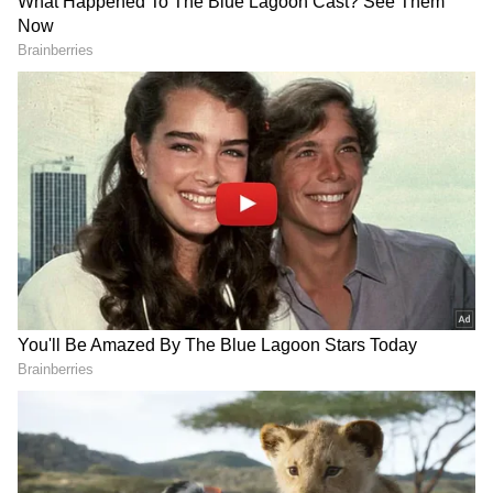
Image Credit :
Getty
కర్కాటకం
కర్కాటక రాశి వారికి కుజుడి సంచారం అనేక విధాలుగా
కలిసివస్తుంది. మొన్నటివరకు ఎంత కష్టపడినా ఫలితం దక్క
లేదని బాధపడేవారికి ఇప్పుడు మంచి రోజులు
మొదలవుతాయి. ఈ రాశి వారి శ్రమకు తగిన గుర్తింపు
దక్కుతుంది. సహోద్యోగుల నుంచి సపోర్టు లభిస్తుంది.
ఉద్యోగంలో ప్రమోషన్ దక్కే అవకాశం ఉంది. ప్రభుత్వ
ఉద్యోగాలు లేదా పోటీ పరీక్షల కోసం ఎదురుచూస్తున్న వారికి
శుభవార్తలు అందుతాయి. ఆస్తులు కొనడం, పెట్టుబడులు
పెట్టడం ఈ కాలంలో మంచి ఫలితాలను ఇస్తాయి.