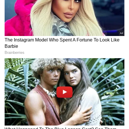
గూగుల్‌లో ఆసక్తికరమైన సమాచారం కోసం ఏసియానెట్ తెలుగు
ను మీ ఫ్రిఫర్డ్ సోర్స్ గా ఎంచుకోండి
2
4