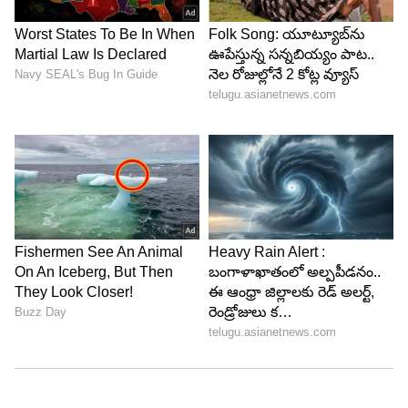
telugu astrology
మకరం
ఇతర రాశుల కంటే మకర రాశివారు కాస్త భిన్నంగా
ఉంటారు. ముఖ్యంగా ఈ రాశి మహిళలు జీవితంలో
విజయం సంపాదించాలనే ఉద్దేశంతో బాగా కష్టపడి
పనిచేస్తారు. వీరు ఓటమి ఎదురైనా అస్సలు
నిరుత్సాహపడరు. అలాగే విజయాన్ని సాధించేవరకు
ప్రయత్నిస్తూనే ఉంటారు. అంతేకాకుండా వారు చేసే
పెట్టుబడిలో మాత్రమే లాభాన్ని చూస్తారు.