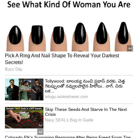
4
5
telugu astrology