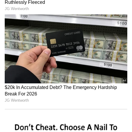
telugu astrology
సింహరాశి
సింహరాశికి సూర్యుడు అధిపతి. వీళ్లు మంచి నాయకత్వ
లక్షణాలున్న వారు. వీళ్లు ఎలాంటి రంగమైనా సరే విజయం
సాధించి తీరుతారు. చిన్నప్పటి నుంచి నాయకులు కావాలని
మంచి వ్యక్తిత్వ లక్షణాలను పెంపొందించుకుంటారు. ఈ
కారణంగా ఈ రాశివారికి డబ్బు సంపాదించే అవకాశం
ఎక్కువగా లభిస్తుంది.