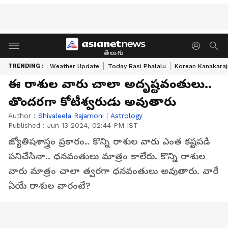
తెలుగు
TRENDING :
Weather Update
Today Rasi Phalalu
Korean Kanakaraj
ఈ రాశుల వారు చాలా అదృష్టవంతులు..
తొందరగా కోటీశ్వరుడు అవుతారు
Author :
Shivaleela Rajamoni
|
Astrology
Published :
Jun 13 2024, 02:44 PM IST
జ్యోతిషశాస్త్రం ప్రకారం.. కొన్ని రాశుల వారు ఎంత కష్టపడి
పనిచేసినా.. ధనవంతులు మాత్రం కాలేరు. కొన్ని రాశుల
వారు మాత్రం చాలా త్వరగా ధనవంతులు అవుతారు. వారే
ఏయే రాశుల వారంటే?