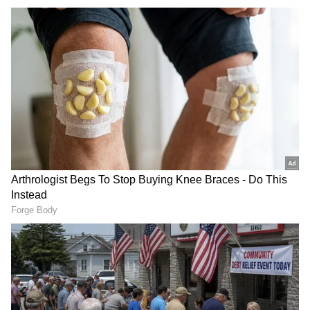
వృషభ రాశి
శుక్రుడు వృషభ రాశికి అధిపతి. వృషభ రాశి వారు మంచి
మనస్తత్వం, పట్టుదలను కలిగి ఉంటారు. వీళ్లు జీవితంలో
తమ లక్ష్యాలను సాధించడానికి ఎంతవరకైనా వెళతారు.
దీనివల్లే ఈ రాశివారు తమ జీవితంలో అనుకున్న దానికంటే
ఎక్కువ డబ్బును సంపాదిస్తారు. వీరు సంపదను పెంచడానికి,
విజయాన్ని చేరుకోవడానికి బాగా కష్టపడతారు.