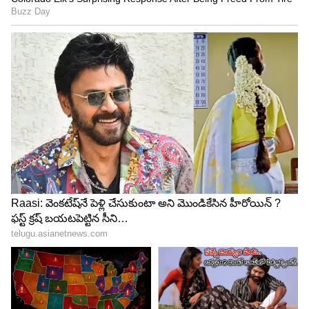
వృశ్చిక రాశి
కుజుడు వృశ్చిక రాశికి అధిపతి. ఈ రాశి వారు శక్తి, శౌర్యం,
వేగానికి ప్రసిద్ది చెందారు. ఈ రాశివారు చాలా సులభంగా
డబ్బును సంపాదించగలుగుతారు. అంతేకాకుండా క్లిష్ట
పరిస్థితుల్లోనూ వీరు విజయం సాధిస్తారు. దీనివల్ల వీరు
చాలా సులభంగా డబ్బును సంపాదించగలుగుతారు. అలాగే
చాలా తొందరగా ధనవంతులు అవుతారు.
5
5