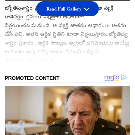
జ్యోతిషశాస్త్రం ప్రకారం.. ఒక వ్యక్తి భవితవ్యం ఆ వ్యక్తి
Read Full Gallery
రాశిచక్రం, గ్రహాలు, నక్షత్రాల ఆధారంగా
నిర్ణయించబడుతుంది. ఆ వ్యక్తి జాతకం ఆధారంగా అతను
చేసే పని, అతని ఆర్థిక స్థితిని కూడా నిర్ణయిస్తారు. జ్యోతిష్య
శాస్త్రం ప్రకారం.. ఆర్థిక సౌఖ్యం, త్వరలో ధనవంతులు అయ్యే
అవకాశం ఉన్న కొన్ని రాశుల గురించి ఇప్పుడు
తెలుసుకుందాం పదండి.
గూగుల్‌లో ఆసక్తికరమైన సమాచారం కోసం ఏసియానెట్ తెలుగు
ను మీ ఫ్రిఫర్డ్ సోర్స్ గా ఎంచుకోండి