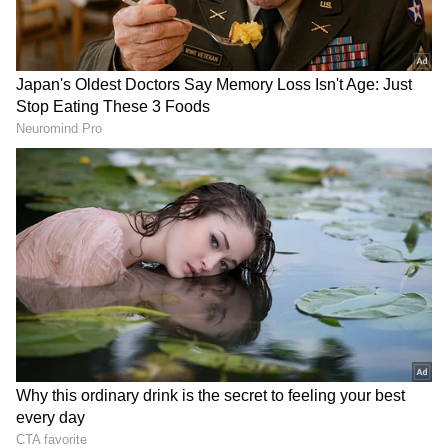
2
5
telugu astrology