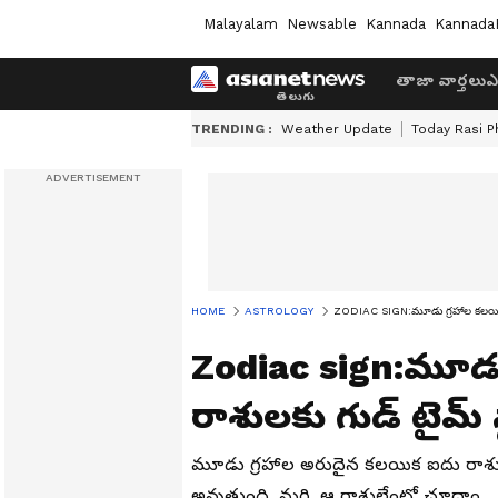
Malayalam
Newsable
Kannada
Kannada
తాజా వార్తలు
ఎ
TRENDING :
Weather Update
Today Rasi P
HOME
ASTROLOGY
ZODIAC SIGN:మూడు గ్రహాల కలయిక...ఈ
Zodiac sign:మూడు
రాశులకు గుడ్ టైమ్ స్ట
మూడు గ్రహాల అరుదైన కలయిక ఐదు రాశులకు 
అవుతుంది. మరి, ఆ రాశులేంటో చూద్దాం..