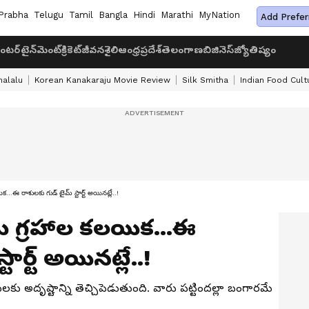
Prabha
Telugu
Tamil
Bangla
Hindi
Marathi
MyNation
Add Prefer
ంటర్‌టైన్‌మెంట్
క్రికెట్
జీవనశైలి
ఆంధ్రప్రదేశ్
తెలంగాణ
బిజినెస్
జ్యోతిష్యం
halalu
Korean Kanakaraju Movie Review
Silk Smitha
Indian Food Cult
 రాశులకు గుడ్ టైమ్ స్టార్ట్ అయినట్లే..!
 గ్రహాల కలయిక...ఈ
ార్ట్ అయినట్లే..!
అదృష్టాన్ని తెచ్చిపెడుతుంది. వారు పట్టిందల్లా బంగారమే