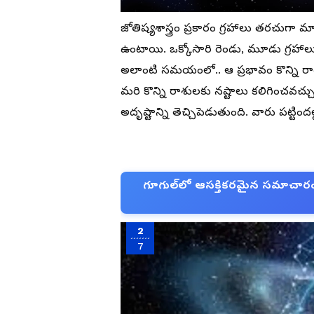
జోతిష్యశాస్త్రం ప్రకారం గ్రహాలు తరచుగా
ఉంటాయి. ఒక్కోసారి రెండు, మూడు గ్రహాలు.
అలాంటి సమయంలో.. ఆ ప్రభావం కొన్ని రాశు
మరి కొన్ని రాశులకు నష్టాలు కలిగించవ
అదృష్టాన్ని తెచ్చిపెడుతుంది. వారు పట్టి
గూగుల్‌లో ఆసక్తికరమైన సమాచారం కో
2
7