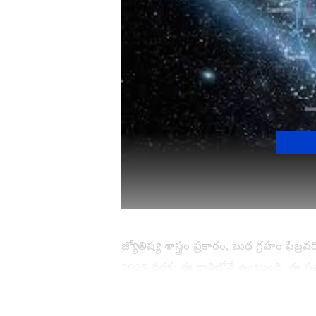
జ్యోతిష్య శాస్త్రం ప్రకారం, బుధ గ్రహం ఫిబ్
2025 వరకు ఈ రాశిలోనే ఉంటుంది. ఈ స
గంటలకు మీన రాశిలోకి ప్రవేశిస్తాడు. దీని 
విధంగా, మూడు గ్రహాలు మీన రాశిలో కలి