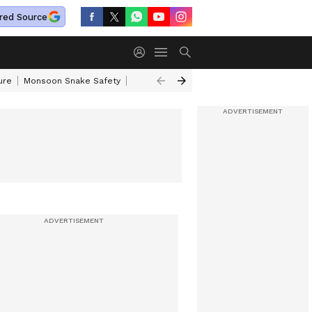
red Source
ure
Monsoon Snake Safety
Akkineni Nageswara Rao
IRCTC Tour Pac