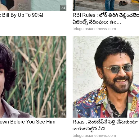
రయోజనాలే కలుగుతాయి. పరీక్షల్లో విజయం సాధిస్తారు. వైవాహిక
్నతాధికారుల నుండి మద్దతు లభిస్తుంది. ఆత్మవిశ్వాసం
ంచడానికి ఇది మంచి సమయం.