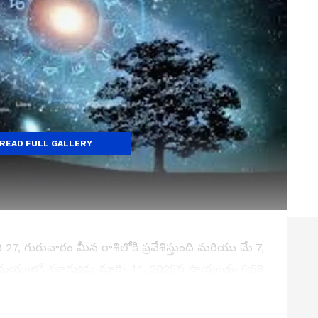
READ FULL GALLERY
రవరి 27, గురువారం మీన రాశిలోకి ప్రవేశిస్తుంది మరియు మే 7,
మయంలో, సూర్యుడు మార్చి 14, 2025న సాయంత్రం 6:58
తర్వాత, మార్చి 29, 2025న, శని మీన రాశిలోకి ప్రవేశిస్తాడు. ఈ
సి ఉండటం వలన సూర్య, బుధ, శని గ్రహాల కలయిక