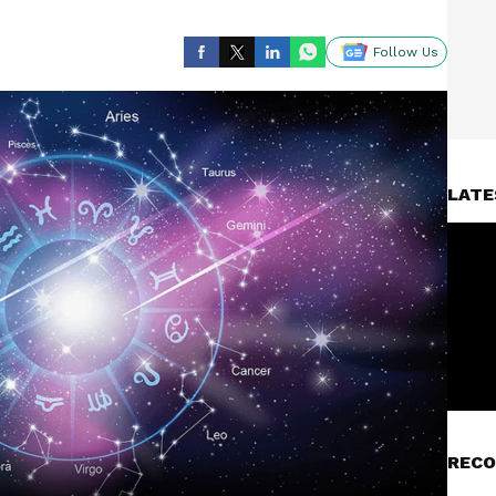
Follow Us
LATE
RECO