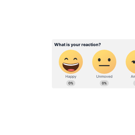
ఏర్పడుతుంది, దీని వల్ల త్రి గ్రహి యోగం ఏ
3
7