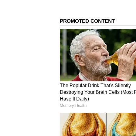
telugu astrology
1.వృషభ రాశి..
వృషభ రాశి వారి అదృష్టం బాగుంటుంది. త్
ప్రయోజనకరంగా ఉంటుంది. ఆగిపోయిన పనులు
విజయం సాధిస్తారు. సమాజంలో గౌరవం పెర
జీవితంలో సంతోషం ఉంటుంది. వ్యాపారం
విజయవంతమవుతాయి.