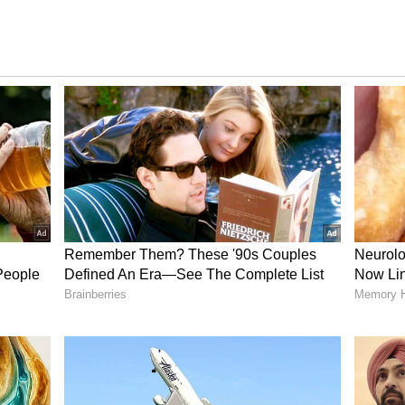
రిగ్రహి యోగం ఉద్యోగం, వ్యాపారం, కుటుంబ విషయాల్లో
 పూర్తవుతాయి. ఇల్లు, ఆస్తికి సంబంధించిన పనుల్లో
ుగుతుంది. ఉద్యోగంలో పదోన్నతి పొందవచ్చు. వైవాహిక
లో లాభాలుంటాయి. ఆగిపోయిన పనులు పూర్తవుతాయి,