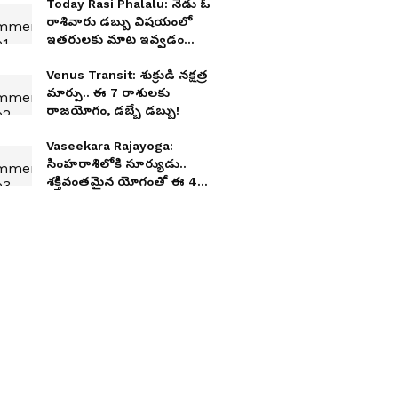
Today Rasi Phalalu: నేడు ఓ
రాశివారు డబ్బు విషయంలో
ఇతరులకు మాట ఇవ్వడం
మంచిది కాదు!
Venus Transit: శుక్రుడి నక్షత్ర
మార్పు.. ఈ 7 రాశులకు
రాజయోగం, డబ్బే డబ్బు!
Vaseekara Rajayoga:
సింహరాశిలోకి సూర్యుడు..
శక్తివంతమైన యోగంతో ఈ 4
రాశులకు సంపద, అదృష్టం