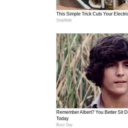
telugu astrology
2.సింహ రాశి..
సింహ రాశి వారికి త్రిగ్రహి యోగం వల్ల ప్
జీవితంలో సంతోషం ఉంటుంది. ఉద్యోగంలో ఉన
పెరుగుతుంది. ఉద్యోగంలో విజయం సాధి