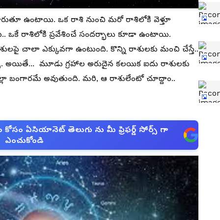
 మారుతూ ఉంటాయి. ఒక రాశి నుంచి మరో రాశిలోకి వెళ్తూ
. ఒకే రాశిలోకి ప్రవేశించే సందర్భాలు కూడా ఉంటాయి.
లపై చాలా ఎక్కువగా ఉంటుంది. కొన్ని రాశులకు మంచి చేస్తే..
చ్చు. అయితే... మూడు గ్రహాల అరుదైన కలయిక ఐదు రాశులకు
ందల్లా బంగారమే అవుతుంది. మరి, ఆ రాశులేంటో చూద్దాం..
సం ఏసియానెట్ తెలుగు ను మీ ఫ్రిఫర్డ్ సోర్స్ గా
ఎంచుకోండి