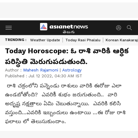
తెలుగు
TRENDING :
Weather Update
Today Rasi Phalalu
Korean Kanakaraj
Today Horoscope: ఓ రాశి వారికి ఆర్థిక
పరిస్థితి మెరుగుపడుతుంది.
Author :
Mahesh Rajamoni
|
Astrology
Published :
Jul 12 2022, 04:30 AM IST
రాశి చక్రంలోని పన్నెండు రాశులు వారికి ఈరోజు ఎలా
ఉండబోతోంది? ఎవరికీ శుభం జరుగుతుంది.. వారి
అదృష్ట నక్షత్రాలు ఏమి చెబుతున్నాయి. ఎవరికి కలిసి
వస్తుంది...ఎవరికి ఇబ్బందులు ఉంటాయి ...ఈ రోజు రాశి
ఫలాలు లో తెలుసుకుందాం.