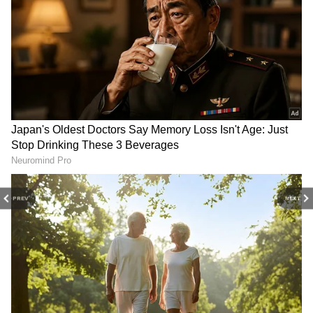
వృషభం (కృత్తిక 2 3 4, రోహిణి 1 2 3 4, మృగశిర 1 2):
శారీరక శ్రమ. అనవసరమైన ఆలోచనలతో కాలాయాపన.
తలపెట్టిన పనులలో ప్రతిబంధకాలు. వృత్తి వ్యాపారాలు
నిరాశ. ఆర్థిక ఇబ్బందులు. ప్రయాణాల్లో తగు జాగ్రత్తలు
అవసరం. ఈ కోర్టు వ్యవహారాల్లో ప్రతికూల వాతావరణం.
అకారణంగా కోపం. మానసిక ఆందోళన. ఉద్యోగులకు పై
అధికారుల ఒత్తిడి. గృహమునందు చికాకులు. అపనిందలు.
PREV
NEXT