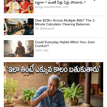
మిథునం (మృగశిర 3 4, ఆరుద్ర 1 2 3 4, పునర్వసు 1 2 3):
వృత్తి వ్యాపారాలలో ధనవ్యయం. అనవసరమైన ఆలోచనలు
చేస్తారు. వివాదాలకు దూరంగా ఉండటం మంచిది.దేవాలయ
సందర్శన. ఉద్యోగాలలో స్వల్ప మార్పులు ఉంటాయి.
అకారణంగా కోపం.అనవసర ఖర్చులు. గృహ నిర్మాణ
సంబంధిత పనులలో ఆటంకాలు.పనుల యందు నిరాసక్తత.
నూతన కార్యక్రమాలకు శ్రీకారం చుడతారు.