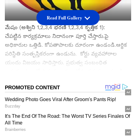
Read Full Gallery
మేషం (అశ్విని 1,2,3,4 భరణి 1,2,3,4 కృత్తిక 1):
చేపట్టిన కార్యక్రమాలు నిదానంగా పూర్తి చేస్తారు.పై
అధికారుల ఒత్తిడి. కోపతాపాలకు దూరంగా ఉండండి.ఆర్థిక
పరిస్థితి సంతృప్తికరంగా ఉండును. కోర్టు వ్యవహారాల
యందు విజయం సాధిస్తారు. ప్రభుత్వ సంబంధిత
కార్యకలాపాలలో సానుకూలత. ఆరోగ్య సమస్యల నుండి
బయటపడతారు. చేయు పనులలో తొందరపాటు నిర్ణయాలు
వద్దు.
గూగుల్‌లో ఆసక్తికరమైన సమాచారం కోసం ఏసియానెట్ తెలుగు
ను మీ ఫ్రిఫర్డ్ సోర్స్ గా ఎంచుకోండి