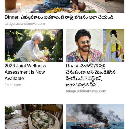
4
13
కర్కాటకం (పునర్వసు 4, పుష్యమి 1 2 3 4, ఆశ్లేష 1 2 3
4):
శుభవార్తలు వింటారు.ఇంటా బయట ప్రోత్సాహం
లభిస్తుంది.వృత్తి, వ్యాపారాల యందు లాభం.కీలక