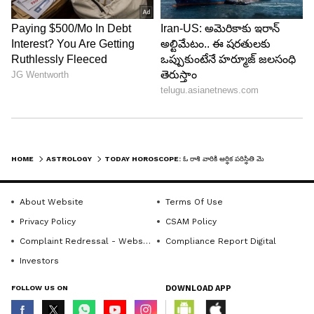
నిర్ణయాలలో సొంత ఆలోచనలు శ్రేయస్కరం.మానసిక
ప్రశాంతత.తలపెట్టిన పనిలో విజయం సాధిస్తారు. తలపెట్టిన
పనులు పూర్తి చేస్తారు. విద్యార్థులకు అనుకూలం. సోదరుల
నుండి సహాయ సహకారాలు అందుతాయి. నూతన వస్తు
వాహన ప్రాప్తి.
5
13
HOME
ASTROLOGY
TODAY HOROSCOPE: ఓ రాశి వారికి ఆర్థిక పరిస్థితి మెరుగుపడుతుంది.
About Website
Terms Of Use
Privacy Policy
CSAM Policy
Complaint Redressal - Website
Compliance Report Digital
Investors
సింహం (మఖ 1 2 3 4, పుబ్బ1 2 3 4, ఉత్తర 1):
FOLLOW US ON
DOWNLOAD APP
అనవసరమైన ఆలోచనలు చేస్తారు. అనుకోని విధంగా
ధనలాభం పొందుతారు. చేయు పనుల యందు