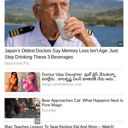
కర్కాటక రాశి..
రాహు కేతు రాశుల మార్పు కర్కాటక రాశి కి తలరాత
మార్చేస్తుంది. ముఖ్యంగా ఉద్యోగం చేస్తున్నవారికి చాలా
ఉపయోగకరంగా ఉంటుంది. ఆదాయం విపరీతంగా
పెరుగుతుంది. రాహు కేతువుల పూర్తి ఆశీర్వాదం
లభించడంతో.. ఏ కొత్త పని మొదలు పెట్టినా విజయం
సాధిస్తారు. విదేశాలకు వెళ్లాలనే కోరిక కూడా నెరవేరుతుంది.