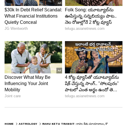
లభిస్తాయి. చేసే ప్రతి పనిలోనూ విజయం
అందుకుంటారు.పోగొట్టుకున్న డబ్బు తిరిగి పొందుతారు.
5
5
Image Credit :
Getty
కుంభ రాశి...
కుంభ రాశివారికి కూడా రాహు కేతువుల మార్పు చాలా
అనుకూలంగా మారుతుంది. డిసెంబర్ నెల నుంచి వీరికి
చాలా లాభదాయకంగా ఉంటుంది. పట్టిందల్లా బంగారం
అవుతుంది. అప్పటి వరకు ఉన్న కష్టాలన్నీ తీరిపోతాయి.
HOME
ASTROLOGY
RAHU KETU TRANSIT: రాహు కేతు మాయాజాలం, కొద్ది రోజులు ఓపిక పడితే.. ఈ 4 రాశుల గోల్డెన్ టైమ్ మొదలైనట్లే
ముఖ్యంగా ఆర్థిక పరిస్థితి మెరుగుపడుతుంది. మంచి