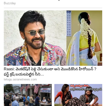
4
5
Image Credit :
Getty
తుల రాశి..
తుల రాశిలో జన్మించినవారికి డిసెంబర్ నెల నుంచి
అద్భుతంగా ఉంటుంది. అనుకున్న పనులన్నీ సవ్యంగా పూర్తి
అవుతాయి. వృత్తిపరంగా బాగా కలిసొచ్చే అవకాశం ఉంది.
ఉద్యోగం మారాలని చూస్తున్నవారికి మంచి అవకాశాలు