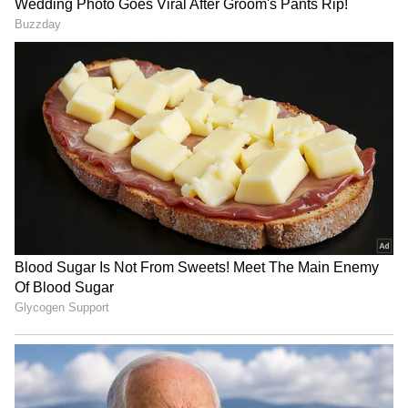
Related Articles
Kubera Blessings: కుబేరుడు ఈ రాశులకు
ఎప్పుడూ అండగా ఉంటాడు.. డబ్బుకు లోటే రాదు..!
Planet Movement: రాసి పెట్టుకోండి.. 12ఏళ్ల తర్వాత
గ్రహాల అరుదైన కలయిక, ఈ 4 రాశులకు లక్కే లక్కు..!
3
5
Image Credit :
Getty