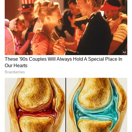
Image Credit :
Getty
వృషభ రాశి....
రాహు కేతువుల రాశుల మార్పు వృషభ రాశికి చాలా
అద్భుతంగా ఉంటుంది. ఉద్యోగం చేసేవారికి కెరీర్ లో
ఊహించని మార్పు వస్తుంది. అసంపూర్తిగా మిగిలిపోయిన
పనులన్నీ ఈ సమయంలో పూర్తి చేస్తారు. వ్యాపారాన్ని
మంచిగా విస్తరించుకుంటారు. కోర్టు వ్యవహారాలు ఏమైనా
ఉంటే.. వాటిల్లో విజయం సాధిస్తారు.సొంత ఇల్లు కొనే కోరిక
కూడా నిజమయ్యే అవకాశం ఉంది.