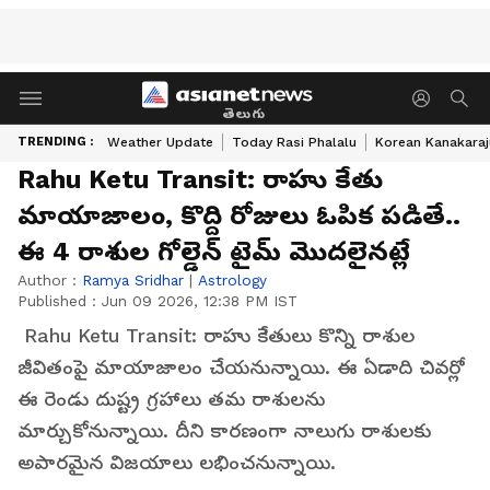
తెలుగు
TRENDING :
Weather Update
Today Rasi Phalalu
Korean Kanakaraj
Rahu Ketu Transit: రాహు కేతు
మాయాజాలం, కొద్ది రోజులు ఓపిక పడితే..
ఈ 4 రాశుల గోల్డెన్ టైమ్ మొదలైనట్లే
Author :
Ramya Sridhar
|
Astrology
Published :
Jun 09 2026, 12:38 PM IST
Rahu Ketu Transit: రాహు కేతులు కొన్ని రాశుల
జీవితంపై మాయాజాలం చేయనున్నాయి. ఈ ఏడాది చివర్లో
ఈ రెండు దుష్ట్ర గ్రహాలు తమ రాశులను
మార్చుకోనున్నాయి. దీని కారణంగా నాలుగు రాశులకు
అపారమైన విజయాలు లభించనున్నాయి.