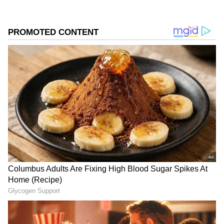
గూగుల్‌లో ఆసక్తికరమైన సమాచారం కోసం ఏసియానెట్ తెలుగు
ను మీ ఫ్రిఫర్డ్ సోర్స్ గా ఎంచుకోండి
2
5