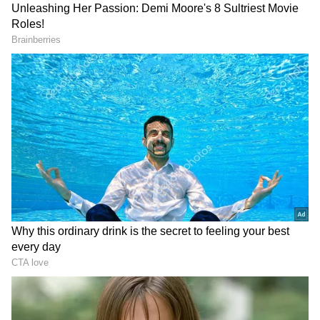
Image Credit :
Getty
కర్కాటక రాశి..
కుజ గ్రహం రోహిణీ నక్షత్రంలోకి సంచరించడం వల్ల..
కర్కాటక రాశివారు శుభ ఫలితాలు అందుకుంటారు.
ఉద్యోగం చేసేవారు ప్రతి పనిలోనూ విజయాన్ని
అందుకుంటారు. వీరు పడిన కష్టాన్ని అందరూ గుర్తిస్తారు.
ప్రశంసలు అందుకుంటారు. కెరీర్ లో కొత్త అవకాశాలు
లభిస్తాయి. ఊహించని విధంగా ఆదాయం పెరుగుతుంది.
కుటుంబంలో ఉన్న సమస్యలు కూడా తీరిపోతాయి. చాలా
సంతోషంగా గడుపుతారు.