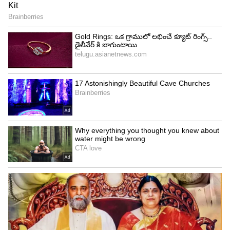
చేస్తారు. సమాజంలో గౌరవ మర్యాదలు పెరుగుతాయి.
ముఖ్యంగా ఉద్యోగం చేసేవారికి ఈ సమయం చాలా
శుభప్రదంగా ఉంటుంది. జీతం పెరుగుతుంది. ప్రమోషన్స్
వచ్చే అవకాశాలు ఉన్నాయి. గతంతో పోలిస్తే.. ఆదాయం
రెట్టింపు అవుతుంది.