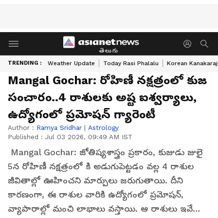
తెలుగు
TRENDING :
Weather Update
Today Rasi Phalalu
Korean Kanakaraj
Mangal Gochar: రోహిణీ నక్షత్రంలో కుజ
సంచారం..4 రాశులకు అష్ట ఐశ్వర్యాలు,
ఉద్యోగంలో ప్రమోషన్ గ్యారెంటీ
Author :
Ramya Sridhar
|
Astrology
Published :
Jul 03 2026, 09:49 AM IST
Mangal Gochar: జోతిష్యశాస్త్రం ప్రకారం, కుజుడు జులై
5న రోహిణీ నక్షత్రంలో కి అడుగుపెట్టడం వల్ల 4 రాశుల
జీవితాల్లో ఊహించని మార్పులు జరుగుతాయి. దీని
కారణంగా, ఈ రాశుల వారికి ఉద్యోగంలో ప్రమోషన్,
వ్యాపారాల్లో మంచి లాభాలు వస్తాయి. ఆ రాశులు ఇవే…