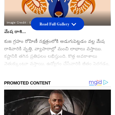
Image Credit :
Getty
Read Full Gallery
మేష రాశి...
కుజ గ్రహం రోహిణీ నక్షత్రంలోకి అడుగుపెట్టడం వల్ల మేష
రాశివారికి వృత్తి, వ్యాపారాల్లో మంచి లాభాలు వస్తాయి.
కష్టానికి తగిన ప్రతిఫలం లభిస్తుంది. కొత్త అవకాశాలు
వెతుక్కుంటూ వస్తాయి. ఉద్యోగం చేసేవారికి జీతం పెరగడం,
ప్రమోషన్స్ వచ్చే అవకాశాలు ఉన్నాయి. పై అధికారుల
నుంచి ప్రశంసలు అందుకుంటారు. చేసే ప్రతి పనిలోనూ
విజయాలు అందుకుంటారు.
గూగుల్‌లో ఆసక్తికరమైన సమాచారం కోసం ఏసియానెట్ తెలుగు
ను మీ ఫ్రిఫర్డ్ సోర్స్ గా ఎంచుకోండి