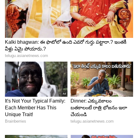
4
4
Image Credit :
Asianet News
వృశ్చిక రాశి..
కుజుడి రోహిణీ నక్షత్ర సంచారం వృశ్చిక రాశివారికి చాలా
అద్భుతంగా ఉంటుంది. ఆర్థికంగా బాగా కలిసొస్తుంది. కొత్త
అవకాశాలు వస్తాయి. వాటిని సద్వినియోగం చేసుకుంటే..
ఆదాయంలో రెట్టింపు ఫలితాలు పొందుతారు.
వ్యాపారాల్లోనూ బాగా రాణిస్తారు.గతంలో పెట్టిన పెట్టుబడుల
నుంచి మంచి లాభాలు అందుకుంటారు. ఉద్యోగం చేసేవారు