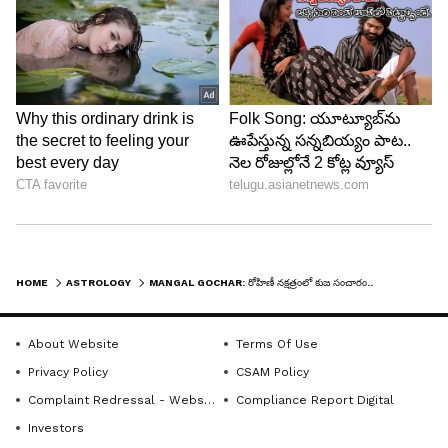
మంచి పురోగతి సాధిస్తారు. దీర్ఘకాలంగా పెండింగ్ లో ఉన్న
సమస్యలన్నీ తీరిపోతాయి.
LATEST VIDEOS
HOME
ASTROLOGY
MANGAL GOCHAR: రోహిణీ నక్షత్రంలో కుజ సంచారం..4 రాశులకు అష్ట ఐశ్వర్యాలు, ఉద్యోగంలో ప్రమోషన్ గ్యారెంటీ
About Website
Terms Of Use
ABOUT THE AUTHOR
Privacy Policy
CSAM Policy
Complaint Redressal - Website
Compliance Report Digital
ramya Sridhar
RS
పది సంవత్సరాలుగా జర్నలిజంలో ఉన్నారు. 2017 నుండి
Investors