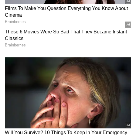
జీవితాల్లోకి అదృష్ట ద్వారం తెరుచుకోవడం పక్కా
Maha Lakshmi Yoga: కుబేరుని అనుగ్రహంతో
మహాలక్ష్మీ యోగం..ఈ 4 రాశులకు డబ్బే డబ్బు..!
3
4
Image Credit :
Pixabay
సింహ రాశి..
కుజుడు రోహిణీ నక్షత్రంలోకి అడుగుపెట్టడం వల్ల సింహ
రాశివారి జీవితం అద్భుతంగా మారుతుంది. కష్టానికి తగిన
ప్రతిఫలం లభిస్తుంది. పెండింగ్ లో ఉన్న పనులు పూర్తి