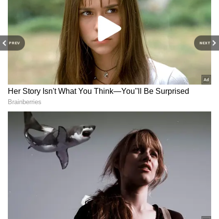
PREV
NEXT
Related Articles
Ashadam: ఆషాఢంలో అదృష్ట రాశులు...ఈ 5 రాశుల