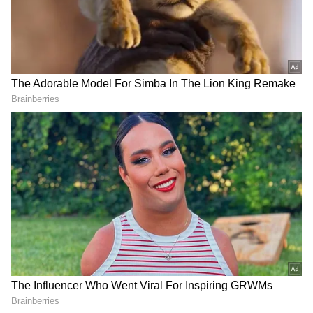
2
13
Image Credit :
Asianet News
మేష రాశి ఫలాలు
ఆదాయానికి మించిన ఖర్చులు ఉంటాయి. చేపట్టిన పనుల్లో
అవాంతరాలు కలుగుతాయి. బంధువులు ఒక ముఖ్యమైన