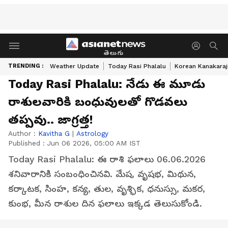
తెలుగు
TRENDING :
Weather Update
Today Rasi Phalalu
Korean Kanakaraj
Today Rasi Phalalu: నేడు ఈ మూడు
రాశులవారికి బంధువులతో గొడవలు
తప్పవు.. జాగ్రత్త!
Author :
Kavitha G
|
Astrology
Published :
Jun 06 2026, 05:00 AM IST
Today Rasi Phalalu: ఈ రాశి ఫలాలు 06.06.2026
శనివారానికి సంబంధించినవి. మేష, వృషభ, మిథున,
కర్కాటక, సింహ, కన్య, తుల, వృశ్ఛిక, ధనుస్సు, మకర,
కుంభ, మీన రాశుల దిన ఫలాలు ఇక్కడ తెలుసుకోండి.