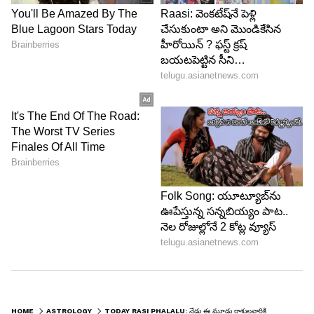
వాహన ఇబ్బందులు ఉంటాయి. దైవ చింతన పెరుగుతుంది.
వృత్తి, వ్యాపారాలు మందగిస్తాయి. ఉద్యోగాలలో
సహోద్యోగులతో మాట పట్టింపులు ఉంటాయి.
HOME
ASTROLOGY
TODAY RASI PHALALU: నేడు ఈ మూడు రాశులవారికి బంధువులతో గొడవలు తప్పవు.. జాగ్రత్త!