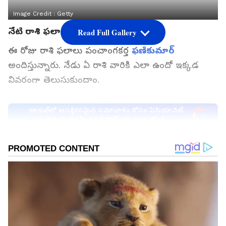
Image Credit :
Getty
నేటి రాశి ఫలాలు
Read Full Gallery
ఈ రోజు రాశి ఫలాలు పంచాంగకర్త
ఫణికుమార్
అందిస్తున్నారు. నేడు ఏ రాశి వారికి ఎలా ఉందో ఇక్కడ
వివరంగా తెలుసుకుందాం.
గూగుల్‌లో ఆసక్తికరమైన సమాచారం కోసం ఏసియానెట్
తెలుగు ను మీ ఫ్రిఫర్డ్ సోర్స్ గా ఎంచుకోండి