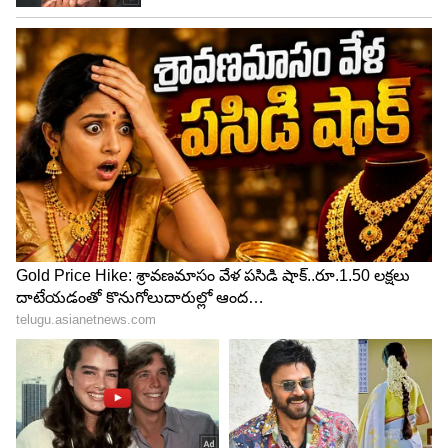
ప్రముఖుల నుంచి సహాయ సహకారాలు అందుతాయి.
వ్యాపారాలు లాభసాటిగా సాగుతాయి. ఉద్యోగులకు నూతన
ప్రోత్సాహకాలు అందుతాయి. ఆర్థికంగా ఇబ్బంది ఉన్న
అవసరానికి డబ్బు అందుతుంది.
5
13
Image Credit :
Asianet News
కర్కాటక రాశి ఫలాలు
దాయాదులతో భూ వివాదాలు కలుగుతాయి. ఆర్థిక
వ్యవహారాలలో ఒడిదుడుకులు ఉంటాయి. ప్రయాణాలలో