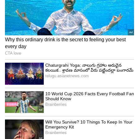
4
13
Image Credit :
Asianet News
మిథున రాశి ఫలాలు
ఇంటా బయటా ఆశ్చర్యకరమైన విషయాలు తెలుస్తాయి.