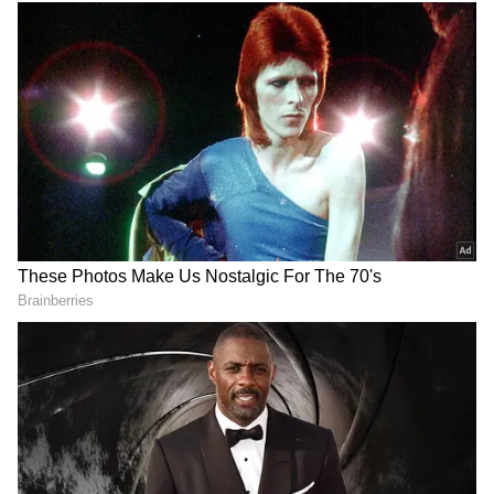
వ్యవహారంలో మీ మాటతో విభేదిస్తారు. కుటుంబ సభ్యులతో
ఆలయాలు సందర్శిస్తారు. వృత్తి, వ్యాపారాలలో ఊహించని
వివాదాలు కలుగుతాయి. ఉద్యోగంలో అదనపు బాధ్యతలు
ఉంటాయి.