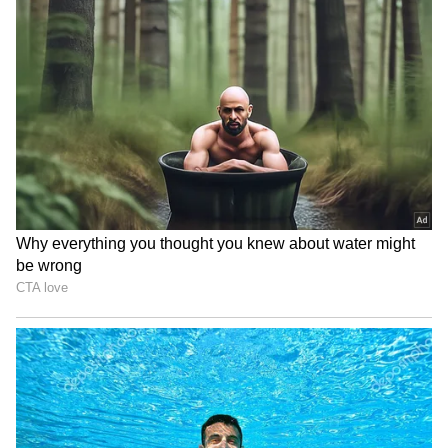
Image Credit :
Asianet News
వృషభ రాశి ఫలాలు
నూతన రుణ యత్నాలు చేస్తారు. ఆకస్మిక ప్రయాణ
సూచనలు ఉన్నాయి. బంధు మిత్రులతో ఆలయాలు
సందర్శిస్తారు. చేపట్టిన పనుల్లో అవాంతరాలు కలుగుతాయి.
వృత్తి, వ్యాపారాలు మండకొడిగా సాగుతాయి. బంధువులతో
మాటపట్టింపులు ఉంటాయి.