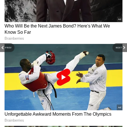
Related Articles
PREV
NEXT
Mars Transit: శుక్రుడి రాశిలో కుజుడు.. ఈ 4
రాశులవారి జీవితంలో కొత్త మార్పులు, రెట్టింపు
సంతోషం!
Birth Date: ఈ తేదీల్లో పుట్టిన అమ్మాయిలు చాలా
ప్రత్యేకం.. వీళ్లు లైఫ్‌లోకి వస్తే పండగే!
3
13