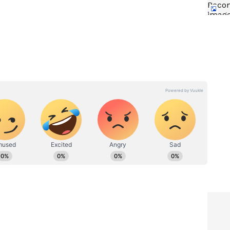
ం.. ఈ 6
30 ఏళ్లు దాటాక రాజయోగం.. ఇక
!
వెనక్కి తిరిగి చూడాల్సిన పనిలేదు!