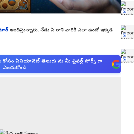
మార్
అందిస్తున్నారు. నేడు ఏ రాశి వారికి ఎలా ఉందో ఇక్కడ
సం ఏసియానెట్ తెలుగు ను మీ ఫ్రిఫర్డ్ సోర్స్ గా
ఎంచుకోండి