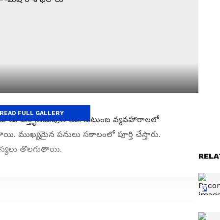
READ FULL GALLERY
చయాలు విస్తృతమవుతాయి. కుటుంబ వ్యవహారాలలో
. ముఖ్యమైన పనులు సకాలంలో పూర్తి చేస్తారు.
సమస్యలు తొలగుతాయి.
RELA
 మిథున
Zodiac Signs: ఈ 4 రాశులవారికి