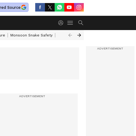
red Source
ure
Monsoon Snake Safety
Akkineni Nageswara Rao
IRCTC Tour Pac