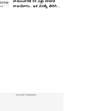
రాశులవారికి 30 ఏళ్లు దాటాక
రాజయోగం.. ఇక వెనక్కి తిరిగి
చూడాల్సిన పనిలేదు!