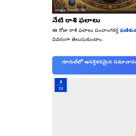
Image Credit :
AI
నేటి రాశి ఫలాలు
ఈ రోజు రాశి ఫలాలు పంచాంగకర్త
ఫణికు
వివరంగా తెలుసుకుందాం.
గూగుల్‌లో ఆసక్తికరమైన సమాచారం కో
2
13