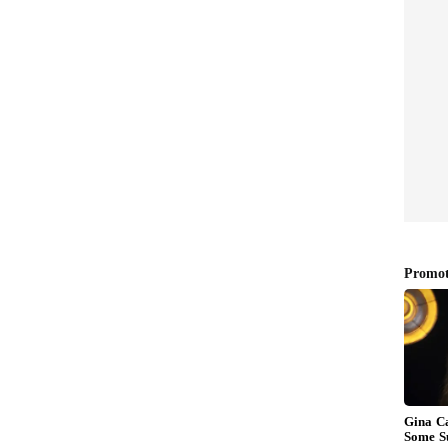
ి. దూర ప్రయాణ సూచనలు ఉన్నాయి. ఇంటా బయటా కొంత
పారాలలో శ్రమకు తగిన ఫలితం దక్కుతుంది. చేపట్టిన పనులు
కారుల అండదండలు పొందుతారు.