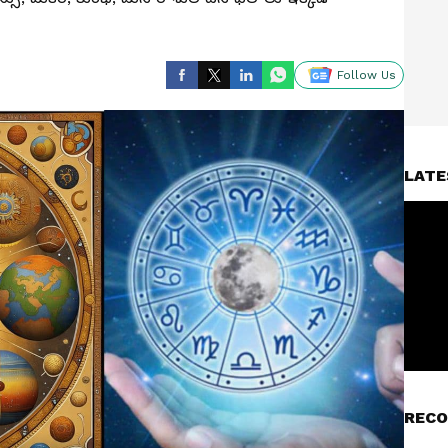
Follow Us
LATE
RECO