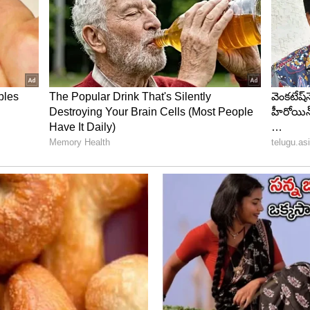
ంటాయి. బంధువులతో స్వల్ప వివాదాలు కలుగుతాయి.
యి. ఇంటా బయటా పరిస్థితులు అనుకూలించవు. నిరుద్యోగుల
త్రు సమస్యలు ఉంటాయి. ఉద్యోగాలలో మార్పులు ఉంటాయి.