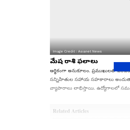
Image Credit :
Asianet News
మేష రాశి ఫలాలు
ఆర్థికంగా అనుకూలం. ప్రముఖులతో పరి
సన్నిహితుల సహాయ సహకారాలు అందుతాయి
వ్యాపారాలు లాభిస్తాయి. ఉద్యోగాలలో 
Related Articles
Saraswati Rajayogam: