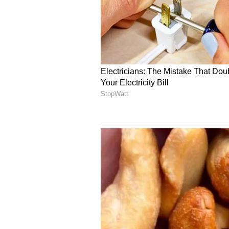
Image Credit :
Asianet News
మిథున రాశి ఫలాలు
ఆకస్మిక ప్రయాణాలలో వాహన ఇబ్బందులు
దీర్ఘకాలిక అనారోగ్య సమస్యలు బాధిస్తా
యత్నాలు మందగిస్తాయి. వ్యాపారాలలో శ
5
13