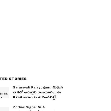
TED STORIES
Saraswati Rajayogam: మిథున
రాశిలో అరుదైన రాజయోగం.. ఈ
6 రాశులవారి పంట పండినట్లే!
Zodiac Signs: ఈ 4