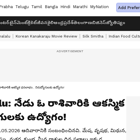
Prabha
Telugu
Tamil
Bangla
Hindi
Marathi
MyNation
Add Prefer
ంటర్‌టైన్‌మెంట్
క్రికెట్
జీవనశైలి
ఆంధ్రప్రదేశ్
తెలంగాణ
బిజినెస్
జ్యోతిష్యం
halalu
Korean Kanakaraju Movie Review
Silk Smitha
Indian Food Cult
ారికి ఆకస్మిక ధనలాభం.. నిరుద్యోగులకు ఉద్యోగం!
: నేడు ఓ రాశివారికి ఆకస్మిక
గులకు ఉద్యోగం!
.05.2026 ఆదివారానికి సంబంధించినవి. మేష, వృషభ, మిథున,
నుస్సు, మకర, కుంభ, మీన రాశుల దిన ఫలాలు ఇక్కడ