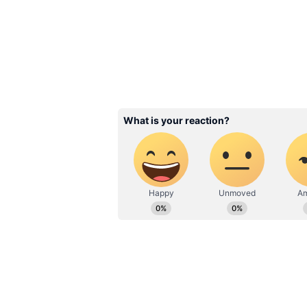
రాశిలో అరుదైన రాజయోగ
రాశులవారి పంట పండినట్లే
3
13