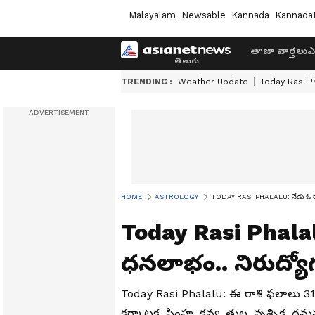
Malayalam
Newsable
Kannada
Kannada
తాజా వార్తలు
ఎ
TRENDING :
Weather Update
Today Rasi P
HOME
ASTROLOGY
TODAY RASI PHALALU: నేడు ఓ రాశివ
Today Rasi Phalalu
ధనలాభం.. నిరుద్యో
Today Rasi Phalalu: ఈ రాశి ఫలాలు 31
కర్కాటక, సింహ, కన్య, తుల, వృశ్ఛిక, ధ