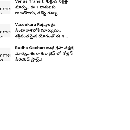
Venus Transit: శుక్రుడి నక్షత్ర
మార్పు.. ఈ 7 రాశులకు
రాజయోగం, డబ్బే డబ్బు!
Vaseekara Rajayoga:
సింహరాశిలోకి సూర్యుడు..
శక్తివంతమైన యోగంతో ఈ 4
రాశులకు సంపద, అదృష్టం
Budha Gochar: బుధ గ్రహ నక్షత్ర
మార్పు...ఈ రాశుల లైఫ్ లో గోల్డెన్
పీరియడ్ స్టార్ట్..!