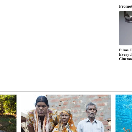
ంగా ఉన్న సమయంలో వీరు ఉన్నత స్థానాలకు ఎదిగే అవకాశాలు