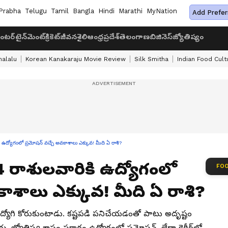
Prabha
Telugu
Tamil
Bangla
Hindi
Marathi
MyNation
Add Prefer
ంటర్‌టైన్‌మెంట్
క్రికెట్
జీవనశైలి
ఆంధ్రప్రదేశ్
తెలంగాణ
బిజినెస్
జ్యోతిష్యం
halalu
Korean Kanakaraju Movie Review
Silk Smitha
Indian Food Cult
్యోగంలో ప్రమోషన్ వచ్చే అవకాశాలు ఎక్కువ! మీది ఏ రాశి?
 రాశులవారికి ఉద్యోగంలో
FOO
కాశాలు ఎక్కువ! మీది ఏ రాశి?
ఉద్యోగి కోరుకుంటాడు. కష్టపడి పనిచేయడంతో పాటు అదృష్టం
్యోతిష్య శాస్త్రం ప్రకారం ఉద్యోగంలో ప్రమోషన్, లేదా కెరీర్‌లో