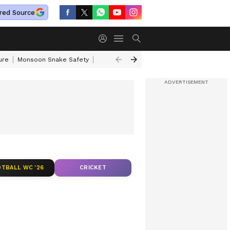
red Source
ure
Monsoon Snake Safety
Akkineni Nageswara Rao
IRCTC Tour Pac
TBALL WC '26
CRICKET