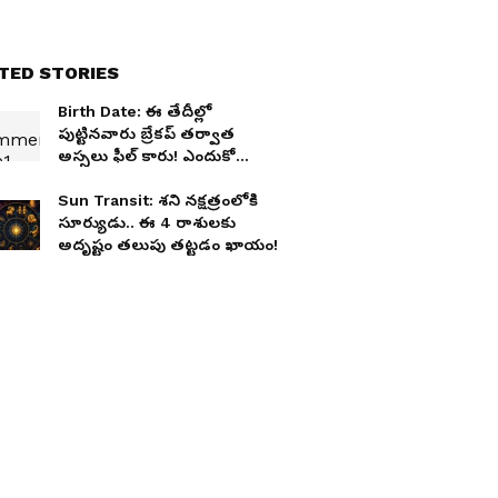
TED STORIES
Birth Date: ఈ తేదీల్లో
పుట్టినవారు బ్రేకప్ తర్వాత
అస్సలు ఫీల్ కారు! ఎందుకో
తెలుసా?
Sun Transit: శని నక్షత్రంలోకి
సూర్యుడు.. ఈ 4 రాశులకు
అదృష్టం తలుపు తట్టడం ఖాయం!