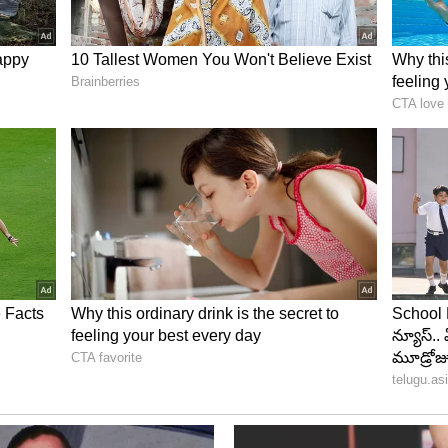
్మక ఆలోచన, పనిలో పరిపూర్ణత ముఖ్యమైన లక్షణాలు. ఏ పని
్రయత్నిస్తారు. చిన్న విషయాలను కూడా జాగ్రత్తగా
ి సంపాదిస్తారు. శని, బుధుడు అనుకూలంగా ఉన్న సమయంలో
 లేదా జీతం పెరిగే అవకాశాలు ఉంటాయని జ్యోతిష్య శాస్త్రం