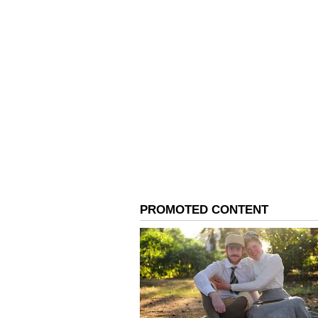
చెబుతున్నారు. సూర్యుడి అనుగ్రహం బల
పెరుగుతాయని పండితులు చెబుతున్నారు.
4
5