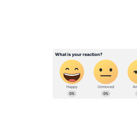
అనుకూలంగా ఉన్న సమయంలో వీరికి పదోన్న
లభించే సూచనలు ఉంటాయని పండితులు చ
Related Articles
Birth Date: ఈ తేదీల్లో పు
బ్రేకప్ తర్వాత అస్సలు ఫీల
ఎందుకో తెలుసా?
3
5