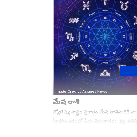
Image Credit :
Asianet News
మేష రాశి
జ్యోతిష్య శాస్త్రం ప్రకారం మేష రాశివార
స్వీకరించడంలో వీరు వెనుకాడరు. క్లిష్ట పరి
సొంతం. దానివల్ల ఉన్నతాధికారుల దృష్టి