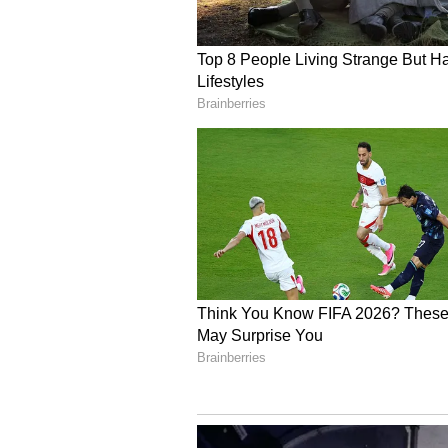
Image Credit :
Getty
కన్య రాశి
కన్య రాశి వారికి క్రమశిక్షణ, విశ్లేషణాత
అప్పగించినా బాధ్యతగా పూర్తి చేయడానికి ప
పరిశీలించడం వల్ల అధికారుల నమ్మకాన్న
వీరి పనితీరుకు గుర్తింపు లభించి ప్రమోషన్