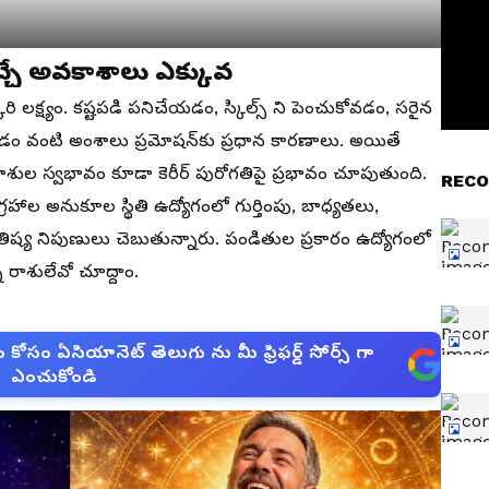
చ్చే అవకాశాలు ఎక్కువ
కరి లక్ష్యం. కష్టపడి పనిచేయడం, స్కిల్స్ ని పెంచుకోవడం, సరైన
వంటి అంశాలు ప్రమోషన్‌కు ప్రధాన కారణాలు. అయితే
ం, రాశుల స్వభావం కూడా కెరీర్ పురోగతిపై ప్రభావం చూపుతుంది.
RECO
రహాల అనుకూల స్థితి ఉద్యోగంలో గుర్తింపు, బాధ్యతలు,
ిష్య నిపుణులు చెబుతున్నారు. పండితుల ప్రకారం ఉద్యోగంలో
 రాశులేవో చూద్దాం.
సం ఏసియానెట్ తెలుగు ను మీ ఫ్రిఫర్డ్ సోర్స్ గా
ఎంచుకోండి