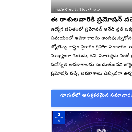
Image Credit :
StockPhoto
ఈ రాశులవారికి ప్రమోషన్ వ
ఉద్యోగ జీవితంలో ప్రమోషన్ అనేది ప్రతి ఒక్
సమయంలో అవకాశాలను అందిపుచ్చుకోవడం 
జ్యోతిష్య శాస్త్రం ప్రకారం గ్రహాల సంచార
ముఖ్యంగా గురుడు, శని, సూర్యుడు వంటి గ్
పదోన్నతి అవకాశాలను పెంచుతుందని జ్యోత
ప్రమోషన్ వచ్చే అవకాశాలు ఎక్కువగా ఉన్న
గూగుల్‌లో ఆసక్తికరమైన సమాచారం కో
2
5