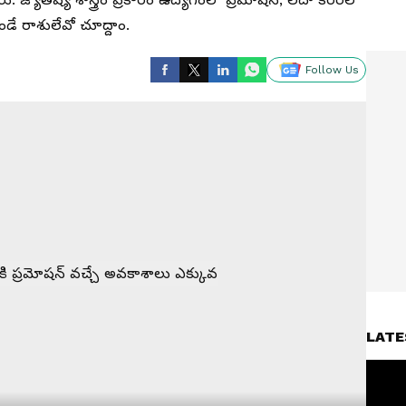
డే రాశులేవో చూద్దాం.
Follow Us
LATE