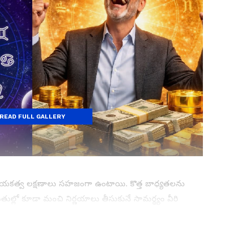
READ FULL GALLERY
ికి నాయకత్వ లక్షణాలు సహజంగా ఉంటాయి. కొత్త బాధ్యతలను
స్థితుల్లో కూడా మంచి నిర్ణయాలు తీసుకునే సామర్థ్యం వీరి
లో పడే అవకాశం ఎక్కువగా ఉంటుంది. గురుడు, శని