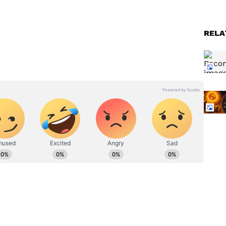
తి, కొత్త బాధ్యతలు లేదా మెరుగైన ఉద్యోగ అవకాశాలు
ెబుతున్నారు.
RELA
ట్టినవారు
Sun Transit: శని నక్షత్రంలోకి
్ కారు!
సూర్యుడు.. ఈ 4 రాశులకు అదృష్టం
తలుపు తట్టడం ఖాయం!