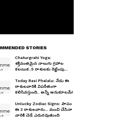
MMENDED STORIES
Chaturgrahi Yoga:
శక్తివంతమైన నాలుగు గ్రహాల
కలయిక..5 రాశులకు రెట్టింపు
సంపద..!
Today Rasi Phalalu: నేడు ఈ
రాశులవారికి విపరీతంగా
కలిసివస్తుంది.. అన్నీ అనుకూలమే!
Unlucky Zodiac Signs: పాపం
ఈ 3 రాశులవారు... మంచి చేసినా
వారికి చెడే ఎదురవుతుంది