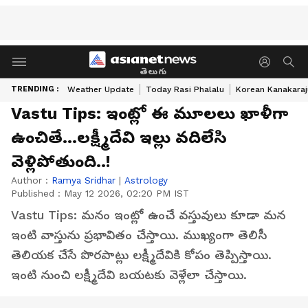
తెలుగు
TRENDING :
Weather Update
Today Rasi Phalalu
Korean Kanakaraj
Vastu Tips: ఇంట్లో ఈ మూలలు ఖాళీగా
ఉంచితే...లక్ష్మీదేవి ఇల్లు వదిలేసి
వెళ్లిపోతుంది..!
Author :
Ramya Sridhar
|
Astrology
Published :
May 12 2026, 02:20 PM IST
Vastu Tips: మనం ఇంట్లో ఉంచే వస్తువులు కూడా మన
ఇంటి వాస్తును ప్రభావితం చేస్తాయి. ముఖ్యంగా తెలిసీ
తెలియక చేసే పొరపాట్లు లక్ష్మీదేవికి కోపం తెప్పిస్తాయి.
ఇంటి నుంచి లక్ష్మీదేవి బయటకు వెళ్లేలా చేస్తాయి.