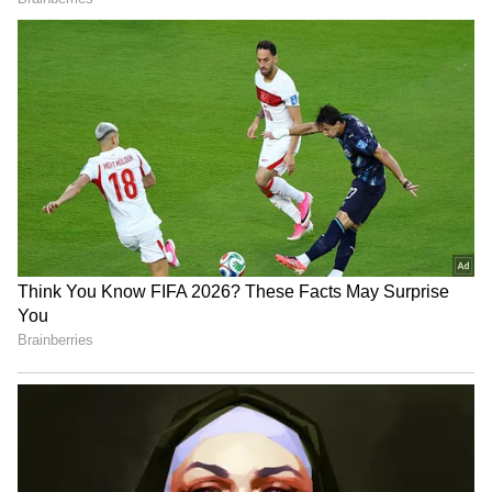
Related Articles
Folk Song: రియల్ లైఫ్ ప్రేమజంట పాటకు
యూట్యూబ్ లో 5 కోట్ల వ్యూస్, పాట వింటే
స్టెప్పులేయాల్సిందే