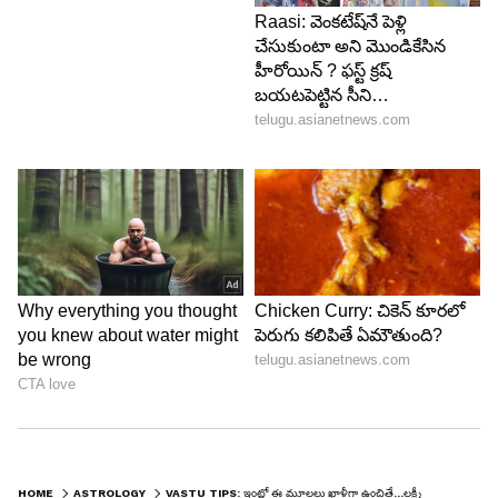
LATEST VIDEOS
ABOUT THE AUTHOR
HOME
ASTROLOGY
VASTU TIPS: ఇంట్లో ఈ మూలలు ఖాళీగా ఉంచితే...లక్ష్మీదేవి ఇల్లు వదిలేసి వెళ్లిపోతుంది..!