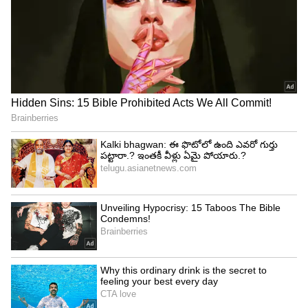
Rare Yoga: శని కలయికతో అరుదైన రాజయోగాలు..
వారం ఓపిక పడితే వీరి విజయాన్ని ఎవరూ ఆపలేరు..!
3
3
Image Credit :
Gemini AI
వాయువ్య దిశ..
ఇంట్లో వాయువ్య దిక్కును కూడా పొరపాటున కూడా
ఖాళీగా ఉంచకూడదు. ఈ దిక్కు ఖాళీగా ఉంటే.. ఇంట్లో
గొడవలు, అపార్థాలు, సమస్యలు వచ్చే అవకాశం ఉంది.
అందుకే.. ఇంట్లో గొడవలు ఉండకూడదంటే.. ఈ దిక్కు