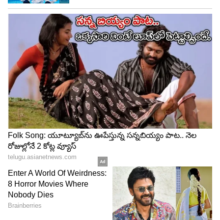
ఖాళీగా ఉండకూడదు.
ఉత్తర దిశ
ఉత్తర దిక్కుకు సంపద, శ్రేయస్సులకు అధిపతి అయిన
కుబేరుడు అధిపతి. ఈ దిక్కును ఖాళీగా వదిలేయడం వల్ల
జీవితంలో ఆర్థిక సమస్యలు పెరిగి, ఆర్థిక ఇబ్బందులకు
దారితీస్తుందని అంటారు. ఇక్కడ లక్ష్మీదేవి లేదా కుబేరుడి
విగ్రహాన్ని ప్రతిష్టించడం శుభప్రదంగా భావిస్తారు. అలాగే, ఈ
దిశలో పచ్చని మొక్కలను ఉంచడం కూడా ప్రయోజనకరం.