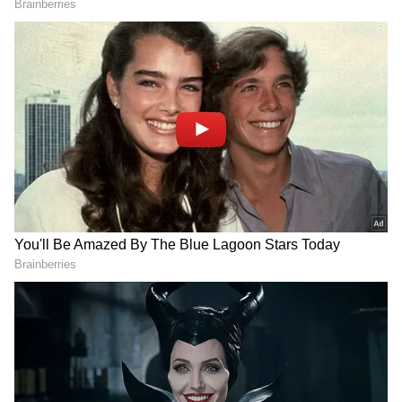
Image Credit :
Gemini AI
1.ఈశాన్య మూల...
ఇంటికి ఈశాన్య మూల చాలా పవిత్రమైనదిగా పరిగణిస్తారు.
ఈ దిశలో లక్ష్మీదేవి, కుబేరుడు కొలువై ఉంటాడు అని
నమ్ముతారు. దాదాపు ప్రతి ఇంట్లో ఈ మూలలోనే పూజ గది
పెట్టుకుంటూ ఉంటారు. మీరు మీ ఇంట్లో ఈ దిశలో పూజ గది
కనుక నిర్మించకపోయి ఉంటే..ఆ మూలను ఖాళీగా
ఉంచకూడదు. ఆ ప్రదేశంలో మీరు నీటితో నింపిన పాత్రను
ఉంచడం మంచిది. ఇలా చేయడం వల్ల ఇంట్లో పాజిటివ్
ఎనర్జీ పెరుగుతుంది. లక్ష్మీ దేవి కూడా ఇంట్లోనే ఉంటుంది.
2.నైరుతి మూల...