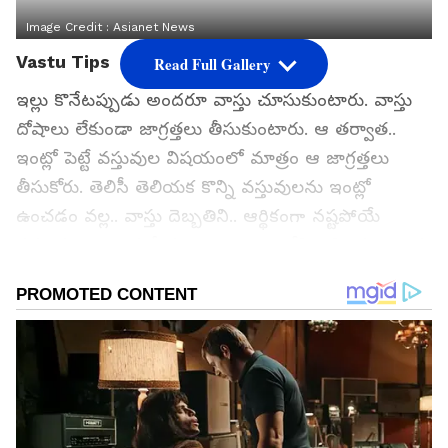
Image Credit :
Asianet News
Vastu Tips
Read Full Gallery
ఇల్లు కొనేటప్పుడు అందరూ వాస్తు చూసుకుంటారు. వాస్తు
దోషాలు లేకుండా జాగ్రత్తలు తీసుకుంటారు. ఆ తర్వాత..
ఇంట్లో పెట్టే వస్తువుల విషయంలో మాత్రం ఆ జాగ్రత్తలు
తీసుకోరు. తెలిసీ తెలియక కొన్ని వస్తువులను ఇంట్లో
ఉంచడం వల్ల.. వాస్తు దెబ్బతిని.. ఆర్థికంగా నష్టపోయే
ప్రమాదం ఉంది. మరీ ముఖ్యంగా.. ఇంట్లోని కొన్ని మూలలను
ఖాళీ ఉంచడం మంచిది కాదట. మరి... ఏ మూలలను
ఖాళీగా ఉంచకూడదు..? వాస్తు ప్రకారం ఏ మార్పులు
చేసుకుంటే.. ఇంట్లో లక్ష్మీ దేవి అడుగుపెడుతుందో ఇప్పుడు
తెలుసుకుందాం...
గూగుల్‌లో ఆసక్తికరమైన సమాచారం కోసం ఏసియానెట్ తెలుగు
ను మీ ఫ్రిఫర్డ్ సోర్స్ గా ఎంచుకోండి