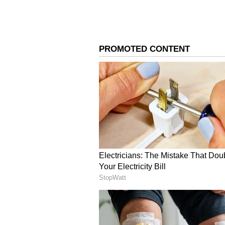
telugu astrology
2.వృషభం
మీరు అన్నింటికంటే స్థిరత్వాన్ని కోరుక
కనుగొంటారు. ఈ రాశివారు సమతుల్యతను క
విషయాలపై నియంత్రణను చొప్పించడానికి ప్
తీసుకుంటారు. ఇతరులకు ఎలా సహాయం చేయ