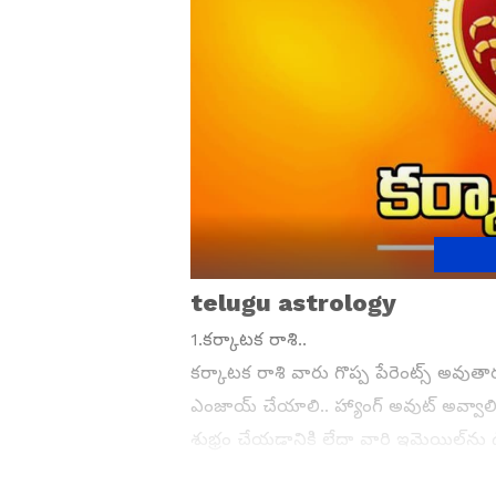
telugu astrology
1.కర్కాటక రాశి..
కర్కాటక రాశి వారు గొప్ప పేరెంట్స్ అవుత
ఎంజాయ్ చేయాలి.. హ్యాంగ్ అవుట్ అవ్వాల
శుభ్రం చేయడానికి లేదా వారి ఇమెయిల్‌ను
ఈ రాశివారు ఫీలవ్వరు. ఈ రాశివారు తమ 