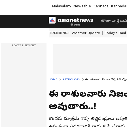
Malayalam
Newsable
Kannada
Kannada
తాజా వార్తలు
ఎ
TRENDING :
Weather Update
Today's Rasi
HOME
ASTROLOGY
ఈ రాశులవారు నిజంగా గొప్ప పేరెంట్స్
ఈ రాశులవారు నిజంగా
అవుతారు..!
కొందరు మాత్రమే గొప్ప తల్లిదండ్రులు అవ
ఉన్నతంగా ఎదగడానికి వారు కృషి చేస్తారు. 