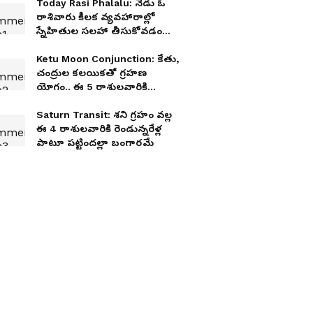
Today Rasi Phalalu: నేడు ఓ
రాశివారు కీలక వ్యవహారాల్లో
స్నేహితుల సలహా తీసుకోవడం
మంచిది!
Ketu Moon Conjunction: కేతు,
చంద్రుల కలయికతో గ్రహణ
యోగం.. ఈ 5 రాశులవారికి
చుక్కలే!
Saturn Transit: శని గ్రహం వల్ల
ఈ 4 రాశులవారికి రెండున్నరేళ్ల
పాటూ పట్టిందల్లా బంగారమే