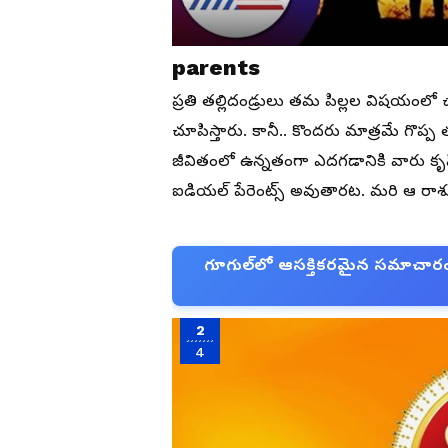
parents
ప్రతి తల్లిదండ్రులు తమ పిల్లల విషయంలో 
చూపిస్తారు. కానీ.. కొందరు మాత్రమే గొప్
జీవితంలో ఉన్నతంగా ఎదగడానికి వారు కృషి చ
ఐడియల్ పేరెంట్స్ అవుతారట. మరి ఆ రాశు
గూగుల్‌లో ఆసక్తికరమైన సమాచారం కో
2
4