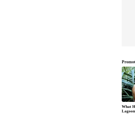
వడం, మంచిగా మాట్లాడటం ఈ విషయాలను నేర్పిస్తారు. పిల్లలు
్ గా నేర్పకపోయినా.. వారిని చూసి నేర్చుకోవచ్చు. అంతలా