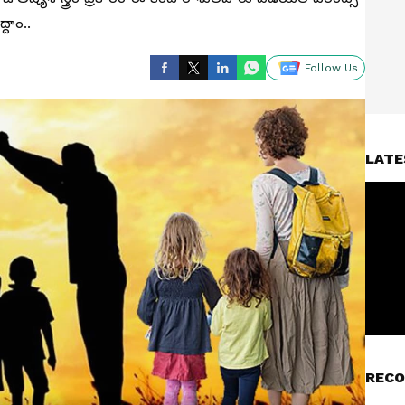
దాం..
Follow Us
LATE
RECO