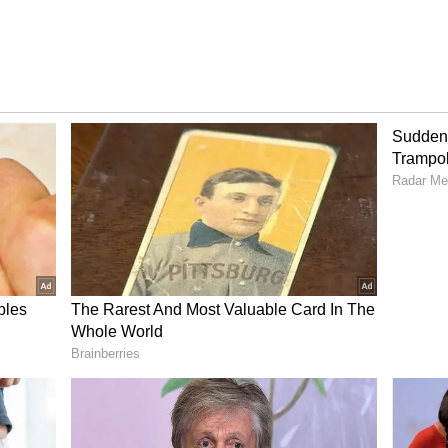
ుంటారు, ఊహాజనిత , సాధారణమైన వాటిలో ప్రశాంతతను
ాపాడుకోవడానికి, మీరు మీ జీవితంలోని వీలైనన్ని
రయత్నిస్తారు, వీలైనన్ని సంభావ్య ప్రమాదాలను పరిగణనలోకి
ాలి అనే విషయం ఈ రాశివారి నుంచి వారి పిల్లలు