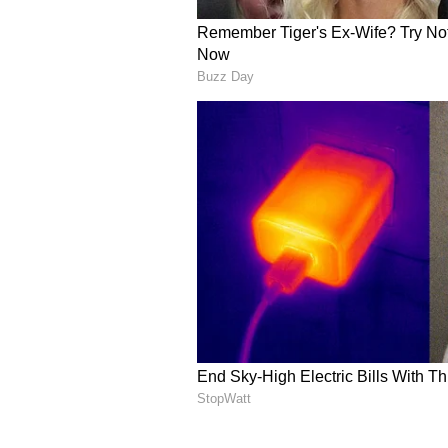
telugu astrology
3.మీనరాశి..
ఈ రాశివారు కూడా గొప్ప పేరెంట్స్ అవుతారు.
తమ పిల్లల పెంపకం సామర్థ్యాల గురించి గొప
శ్రేయస్సు పట్ల చాలా శ్రద్ధ చూపిస్తారు.ప
స్థాయిలో బంధాన్ని ఏర్పరచుకోవడానికి మి
వయస్సు నుండే వారు కోరుకునే వెచ్చదనం, మా