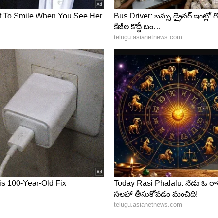
 వీరి ఆలోచనలే వీరిని గొప్ప పేరెంట్స్ ని చేస్తుంది. ఇతరులు
్పగా చెప్పుకోవచ్చు. కానీ వీరు అలా చెప్పుకోరు. తమ పిల్లల
్రేమ పట్ల మీ మనోహరమైన దృక్పథం మీ పిల్లలతో మరింత ప్రాథమిక
మ్మల్ని అనుమతిస్తుంది ఈ రాశివారు తమ పిల్లలను చిన్న
ర్గదర్శకత్వంతో వారిని తీర్చిదిద్దారు.