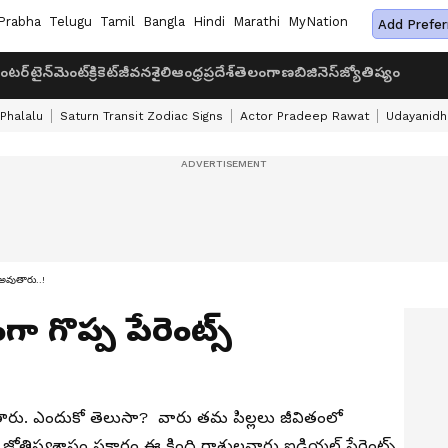
Prabha
Telugu
Tamil
Bangla
Hindi
Marathi
MyNation
Add Prefer
ంటర్‌టైన్‌మెంట్
క్రికెట్
జీవనశైలి
ఆంధ్రప్రదేశ్
తెలంగాణ
బిజినెస్
జ్యోతిష్యం
 Phalalu
Saturn Transit Zodiac Signs
Actor Pradeep Rawat
Udayanidhi
 అవుతారు..!
 గొప్ప పేరెంట్స్
ుతారు. ఎందుకో తెలుసా? వారు తమ పిల్లలు జీవితంలో
జోతిష్యశాస్త్రం ప్రకారం ఈ కింది రాశులవారు ఐడియల్ పేరెంట్స్