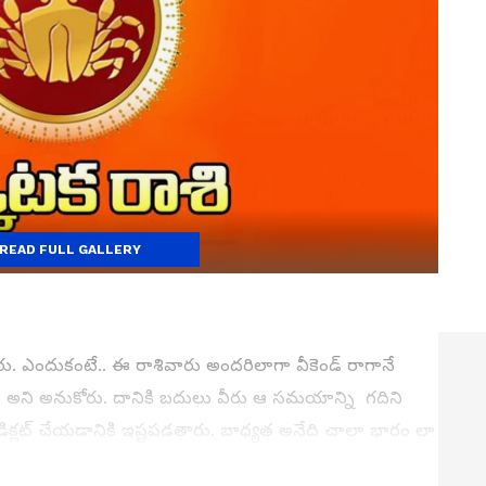
READ FULL GALLERY
ారు. ఎందుకంటే.. ఈ రాశివారు అందరిలాగా వీకెండ్ రాగానే
ి అని అనుకోరు. దానికి బదులు వీరు ఆ సమయాన్ని గదిని
 డిక్లట్ చేయడానికి ఇష్టపడతారు. బాధ్యత అనేది చాలా భారం లా
పిల్లలకు కూడా అవే నేర్పుతారు. ఇతరులతో ఎలా