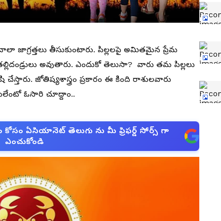
చాలా జాగ్రత్తలు తీసుకుంటారు. పిల్లలపై అమితమైన ప్రేమ
ప తల్లిదండ్రులు అవుతారు. ఎందుకో తెలుసా? వారు తమ పిల్లలు
ేస్తారు. జోతిష్యశాస్త్రం ప్రకారం ఈ కింది రాశులవారు
లేంటో ఓసారి చూద్దాం..
సం ఏసియానెట్ తెలుగు ను మీ ఫ్రిఫర్డ్ సోర్స్ గా
ఎంచుకోండి