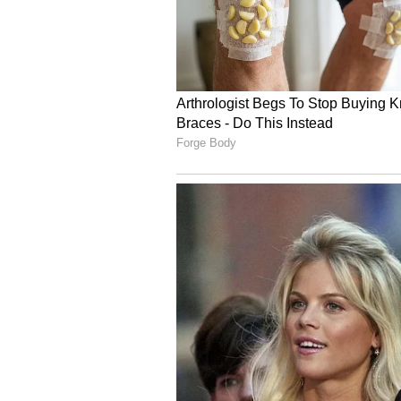
నేర్చుకోవాల్సిందే.
4
4