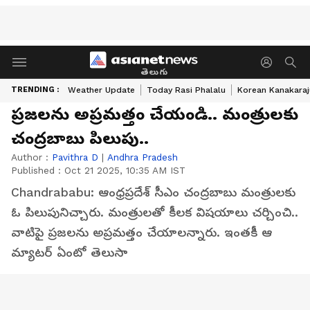
తెలుగు
TRENDING :
Weather Update
Today Rasi Phalalu
Korean Kanakaraj
ప్రజలను అప్రమత్తం చేయండి.. మంత్రులకు
చంద్రబాబు పిలుపు..
Author :
Pavithra D
|
Andhra Pradesh
Published :
Oct 21 2025, 10:35 AM IST
Chandrababu: ఆంధ్రప్రదేశ్ సీఎం చంద్రబాబు మంత్రులకు
ఓ పిలుపునిచ్చారు. మంత్రులతో కీలక విషయాలు చర్చించి..
వాటిపై ప్రజలను అప్రమత్తం చేయాలన్నారు. ఇంతకీ ఆ
మ్యాటర్ ఏంటో తెలుసా