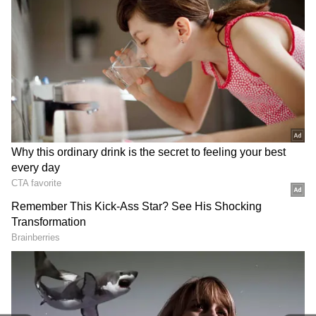
మరో పెద్ద సవాల్..
అయితే ఇప్పుడు కూటమి ప్రభుత్వం ముందు మరో సవాల్
ఉంది. ప్రభుత్వానికి వ్యతిరేకంగా వైసీపీ సృష్టిస్తోన్న ఫేక్
ప్రచారాలను తరిమికొట్టాలి. దానికోసం కేడర్ కలిసి పని
చేయాలని మంత్రులకు సీఎం చంద్రబాబు చెప్పారు. ఈ
క్రమంలోనే వైసీపీ వర్గం వ్యాప్తి చేస్తోన్న ఫేక్ ప్రచారాలను
బయటపెట్టాలని సీఎం చంద్రబాబు తన మంత్రివర్గ
మంత్రులకు స్పష్టంగా సూచించారు.
Related Articles
Chandrababu: అట్లుంటది బాబుతో.! ఢిల్లీలో ఏపీ
సీఎం మాస్ ఎలివేషన్ చూస్తే మతిపోతోంది
Chandrababu: 45 ఏళ్ల రాజకీయ ప్రస్థానం.. 15 ఏళ్ల
ముఖ్యమంత్రిగా అరుదైన రికార్డు.. రాజకీయ