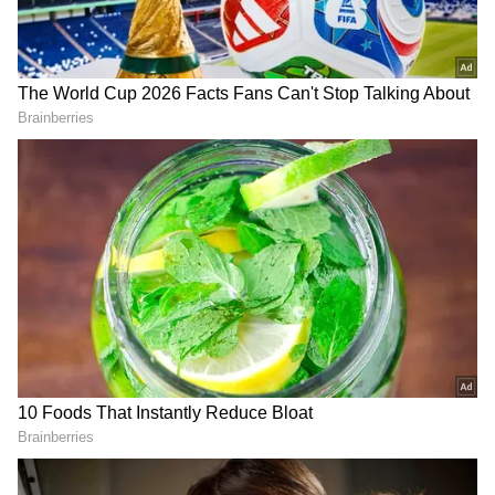
2
5
Image Credit :
Chandrababu Twitter