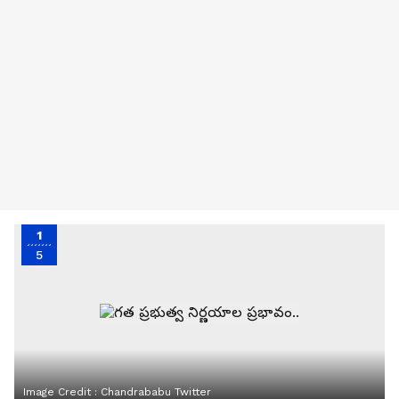
1
5
Image Credit :
Chandrababu Twitter