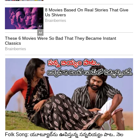
Image Credit :
Chandrababu Twitter
ఫేక్ ప్రచారాన్ని తిప్పి కొట్టాలి..
ప్రజల్లో తప్పుడు సమాచారాన్ని వ్యాప్తి చేసి.. కూటమి
ప్రభుత్వాన్ని తక్కువ చేసేలా వైసీపీ ప్రయత్నిస్తోందని..
అబద్దాల కంటే నిజాలు ప్రజల్లోకి వెళ్ళేలా చేయాలని కేడర్‌కు
స్పష్టం చేశారు సీఎం చంద్రబాబు.
5
5