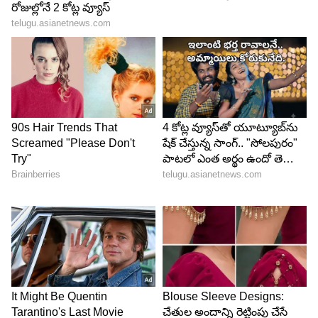
Image Credit :
Chandrababu Twitter
జోగి రమేష్ అంశంపై..
నకిలీ మద్యం కేసులో మాజీ మంత్రి జోగి రమేష్‌ను అరెస్ట్
చేయకపోవడంపై టీడీపీ సీనియర్ నాయకత్వం సీఎం
చంద్రబాబును అడగగా.. ఈ కేసుపై సిట్ దర్యాప్తు
జరుగుతోందని.. సరైన సమయంలో సాక్ష్యాలతో నిందుతులపై
అధికారులు చర్యలు తీసుకుంటారని చంద్రబాబు అన్నారు.
ఇక్కడ రాజకీయ ప్రతీకార చర్యలకు చోటు ఉండదని ఆయన
స్పష్టం చేశారు.