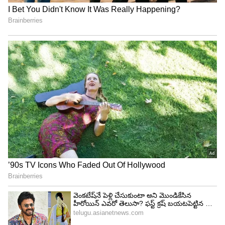
తప్పుడు కథనాల గురించి ప్రజలకు తెలిసేలా చేయాలని..
టీడీపీ కార్యనిర్వాహక నాయకత్వానికి సూచించారు సీఎం
చంద్రబాబు.
4
5