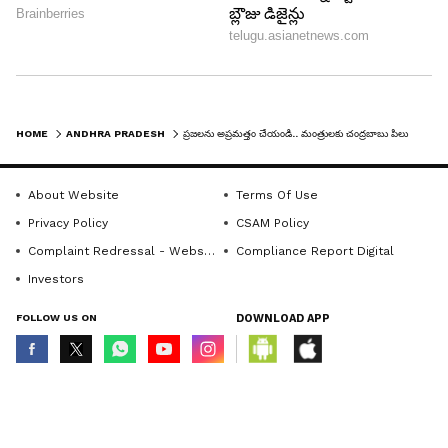
HOME
ANDHRA PRADESH
ప్రజలను అప్రమత్తం చేయండి.. మంత్రులకు చంద్రబాబు పిలుపు..
About Website
Terms Of Use
Privacy Policy
CSAM Policy
LATEST VIDEOS
Complaint Redressal - Website
Compliance Report Digital
Investors
FOLLOW US ON
DOWNLOAD APP
© Copyright 2026 Asianxt Digital Technologies Private Limited (Formerly
known as Asianet News Media & Entertainment Private Limited) | All Rights
Reserved