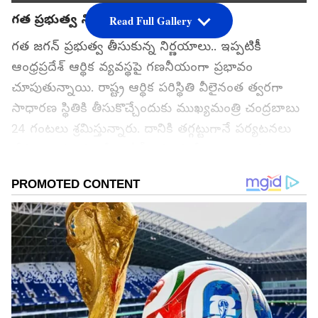
గత ప్రభుత్వ నిర్ణయాల ప్రభావం..
Read Full Gallery
గత జగన్ ప్రభుత్వ తీసుకున్న నిర్ణయాలు.. ఇప్పటికీ
ఆంధ్రప్రదేశ్ ఆర్థిక వ్యవస్థపై గణనీయంగా ప్రభావం
చూపుతున్నాయి. రాష్ట్ర ఆర్థిక పరిస్థితి వీలైనంత త్వరగా
సాధారణ స్థితికి తీసుకొచ్చేందుకు ముఖ్యమంత్రి చంద్రబాబు
24 గంటలు శ్రమిస్తున్నారు. దానికి తగ్గట్టుగానే పర్యటనలు
చేస్తూ.. దిగ్గజ కంపెనీలు ఏపీవైపు చూసేలా ప్రోత్సాహకాలు
అందిస్తున్నారు.
గూగుల్‌లో ఆసక్తికరమైన సమాచారం కోసం ఏసియానెట్ తెలుగు
ను మీ ఫ్రిఫర్డ్ సోర్స్ గా ఎంచుకోండి