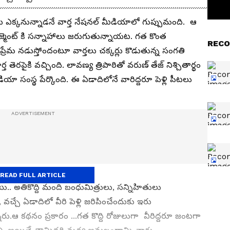
టలు ఎక్కనున్నాడనే వార్త నేషనల్ మీడియాలో గుప్పుమంది. ఆ
ేజ్మెంట్ కి సన్నాహాలు జరుగుతున్నాయట. గత కొంత
RECO
య ప్రేమ నడుస్తోందంటూ వార్తలు చక్కర్లు కొడుతున్న సంగతి
తెరపైకి వచ్చింది. లావణ్య త్రిపాఠితో వరుణ్ తేజ్ నిశ్చితార్థం
ియా సంస్థ పేర్కొంది. ఈ ఏడాదిలోనే వారిద్దరూ పెళ్లి పీటలు
READ FULL ARTICLE
టు.. అతికొద్ది మంది బంధుమిత్రులు, సన్నిహితులు
వచ్చే ఏడాదిలో వీరి పెళ్లి జరిపించేందుకు ఇరు
ారు.ఆ కథనం ప్రకారం ...గత కొద్ది రోజులుగా వీరిద్దరూ జంటగా