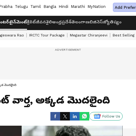
Prabha
Telugu
Tamil
Bangla
Hindi
Marathi
MyNation
Add Prefer
ంటర్‌టైన్‌మెంట్
క్రికెట్
జీవనశైలి
ఆంధ్రప్రదేశ్
తెలంగాణ
బిజినెస్
జ్యోతిష్యం
ageswara Rao
IRCTC Tour Package
Megastar Chiranjeevi
Best Selling
అక్కడ మొదలైంది
ంట్ వార్త, అక్కడ మొదలైంది
Follow Us