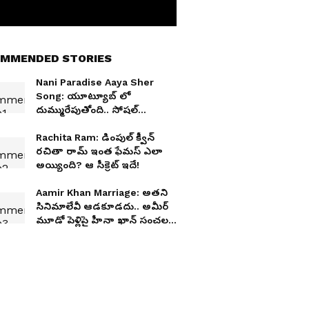
MMENDED STORIES
Nani Paradise Aaya Sher
Song: యూట్యూబ్ లో
దుమ్మురేపుతోంది.. సోషల్
మీడియాను షేక్ చేస్తోంది !
Rachita Ram: డింపుల్ క్వీన్
రచితా రామ్ ఇంత ఫేమస్ ఎలా
అయ్యింది? ఆ సీక్రెట్ ఇదే!
Aamir Khan Marriage: అతని
సినిమాలేవీ ఆడకూడదు.. అమీర్
మూడో పెళ్లిపై హీనా ఖాన్ సంచలన
వ్యాఖ్యలు