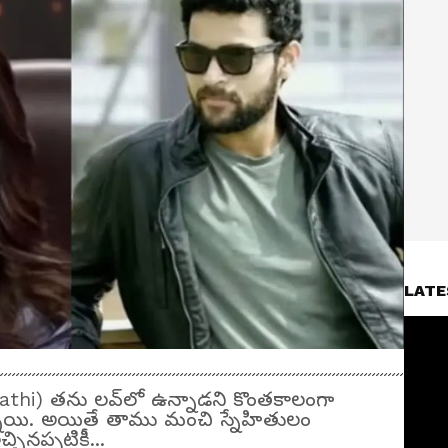
LATE
pathi) తను లవ్‌లో ఉన్నాడని కొంతకాలంగా
నాయి. అయితే తాము మంచి స్నేహితులం
చినప్పటికీ...