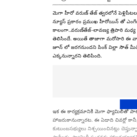
మెగా హీరో వరుణ్ తేజ్ త్వరలోనే పెళ్లిపీ
న్యూస్ ప్రకారం ప్రముఖ హీరోయిన్ తో ఎంగ
కాలంగా..వరుణ్‌తేజ్‌-లావణ్య త్రిపాఠి మధ్
తెలిసిందే. అయితే తాజాగా మరోసారి ఈ వార్త 
జూన్ లో జరగనుందని పింక్ విల్లా సౌత్ మీడ
ఎక్కనున్నారని తెలిపింది.
ఇక ఈ కార్యక్రమానికి మెగా ఫ్యామిలీతో పా
హాజరుకానున్నారట. ఈ ఏడాది చివర్లో కానీ, 
కుటుంబసభ్యులు నిశ్చయించినట్లు చెప్తున్న