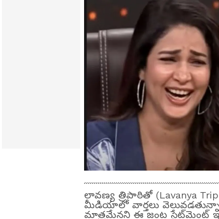
లావణ్య త్రిపాఠితో (Lavanya Tri
మీడియాలో వార్తలు వెలువడతున్
మాత్రమేనని ఈ జంట స్టేట్‌మెంట్ ఇచ్