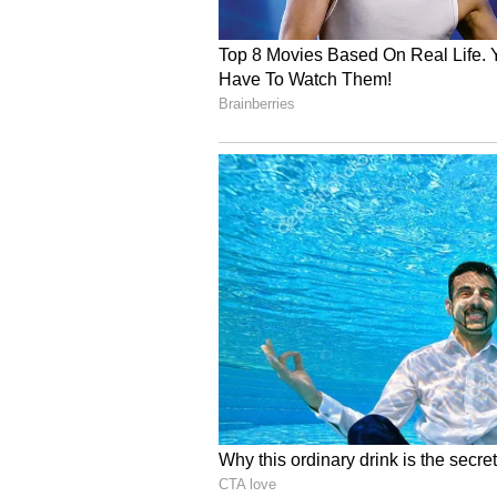
Also read:
`కల్కి`లో మృణాల్‌ ఠాకూర్‌..? ర