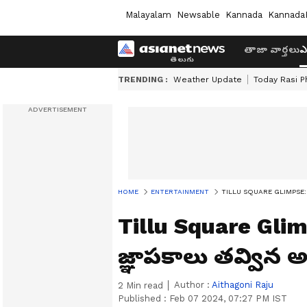
Malayalam
Newsable
Kannada
Kannada
తాజా వార్తలు
ఎ
TRENDING :
Weather Update
Today Rasi P
HOME
ENTERTAINMENT
TILLU SQUARE GLIMPSE: టిల్
Tillu Square Glimp
జ్ఞాపకాలు తవ్విన 
Author :
Aithagoni Raju
2
Min read
Published :
Feb 07 2024, 07:27 PM IST