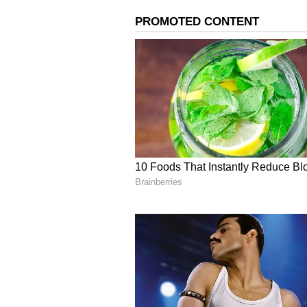
ఈ గ్లింప్స్‌ లో అనుపమ పరమేశ్వరన్ గతంల
మొత్తానికి ఈ గ్లింప్స్‌ మునుపటి చిత్రం 'డ
స్క్వేర్' ఎలా ఉండబోతుందనే ఆసక్తిని కూడా 
ఫిబ్రవరి 14న విడుదల చేయబోతున్నారు. దీ
అచ్చు రాజమణి సంగీతం అందిస్తుండగా సిత
నిర్మిస్తున్నారు. శ్రీకర స్టూడియోస్ ఈ చిత్ర
ప్రపంచవ్యాప్తంగా భారీస్థాయిలో విడుదల క
విషయం తెలిసిందే. ఇందులో అనుపమా హీరోయ
Read more:
`లాల్‌ సలామ్‌` తెలుగు ట్ర