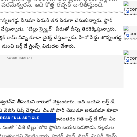
మేశ్వరన్‌. ఇది కొత్త రచ్చకి దారితీస్తుంది.
జొన్నలగడ్డ. సినిమా పేరునే తన పేరుగా చేసుకున్నారు. స్టార్
్తున్నాడు. `టిల్లు స్వ్కైర్‌` పేరుతో దీన్ని తెరకెక్కిస్తున్నారు.
ామ్ దీన్ని కూడా డైరెక్ట్ చేస్తున్నాడు. హీరో సిద్దు జొన్నలగడ్డ
` నుంచి బర్త్ డే గ్లింప్స్ విడుదల చేశారు.
న్‌ని తీసుకుని కారులో వెళ్తుంటారు. అది ఆయన బర్త్ డే.
అని తెలిసి విష్‌ చేస్తాడు. దీంతో సారీ చెబుతూ అనుపమా కూడా
READ FULL ARTICLE
ుద్దుతో విష్‌ చేయడం విశేషం. అనంతరం గత బర్త్ డే రోజు ఏం
దీంతో `డీజే టిల్లు`లోని స్టోరీని బయటపెడతాడు. నల్లమల
బుతుందని వెల్లడించారు. హర్రర్‌, సాడ్‌, థ్రిల్లర్‌, మిస్టరీ, క్రైమ్‌