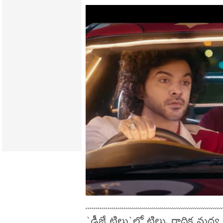
`డీజే టిల్లు`లో టిల్లు, రాధిక మధ్య ల