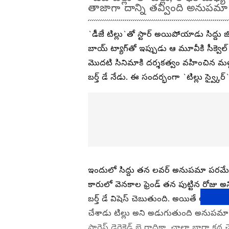
తాజాగా దాన్ని తవ్వింది అనుపమా పర
`డీజే టిల్లు`తో స్టార్‌ అయిపోయాడు సిద్దు 
బాయ్ ట్యాగ్‌తో ఇప్పుడు ఆ మూవీకి సీక్వెల్‌ చేస
మొదటి సినిమాకి దర్శకత్వం వహించిన మల్లిక్ ర
బర్త్ డే నేడు. ఈ సందర్భంగా `టిల్లు స్వ్కైర్‌
ఇందులో సిద్దు తన లవర్‌ అనుపమా పరమేశ్వర
కారులో వెనకాల ఫ్రెండ్‌ తన పుట్టిన రోజు 
బర్త్ డే విషెస్‌ చెబుతుంది. అయితే ఆమె మ
చేశాడు టిల్లు అని అడుగుతుంది అనుపమా. 
ఫారెస్ట్ డైరెక్టెడ్‌ బై రాధికా, చాలా బాగా కథ చె