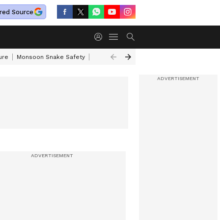
red Source
ure
Monsoon Snake Safety
Akkineni Nageswara Rao
IRCTC Tour Pac