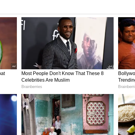
ో కంటే చాలా అందంగా, మరింత గ్లామరస్‌గా కనిపిస్తుంది.
ీజే టిల్లు'లో జరిగిన విషయాలను గుర్తు చేయడమే కాకుండా, 'టిల్లు
కలిగిస్తోంది. ఈ సినిమా ట్రైలర్ ప్రేమికుల దినోత్సవం కానుకగా
నికి థమన్‌ నేపథ్యం సంగీతం అందిస్తున్నారు. రామ్ మిరియాల,
ార ఎంటర్‌టైన్‌మెంట్స్‌ పతాకంపై సూర్యదేవర నాగవంశీ
ాన్ని సమర్పిస్తోంది. ఈ చిత్రం 2024, మార్చి 29న
ానుంది. మొదటి భాగంలో నేహా శెట్టి హీరోయిన్‌గా నటించిన
ిన్‌గా చేస్తుంది.
ైలర్‌.. ముంబయిలో మెయిదీన్‌ భాయ్‌ లెక్క వేరే లెవల్‌..