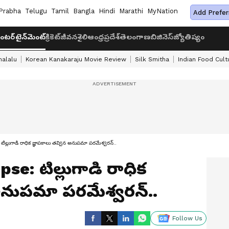
Prabha
Telugu
Tamil
Bangla
Hindi
Marathi
MyNation
Add Prefer
ంటర్‌టైన్‌మెంట్
క్రికెట్
జీవనశైలి
ఆంధ్రప్రదేశ్
తెలంగాణ
బిజినెస్
జ్యోతిష్యం
halalu
Korean Kanakaraju Movie Review
Silk Smitha
Indian Food Cult
లుగాడి రాధిక జ్ఞాపకాలు తవ్విన అనుపమా పరమేశ్వరన్‌..
se: టిల్లుగాడి రాధిక
అనుపమా పరమేశ్వరన్‌..
Follow Us