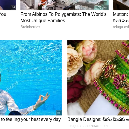
ిలీజ్‌ డేట్‌పై కొత్త వార్త..