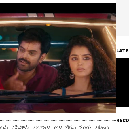
LATE
RECO
వ్‌ ఎపిసోడ్‌ నెలకొంది. అది బ్రేకప్‌ వరకు వెళ్లింది.