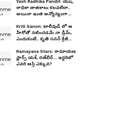
Yash Radhika Pandit: యష్,
రాధికా జాతకాలు కలవలేదా..
అయినా ఇంత అన్యోన్యంగా
ఉండటానికి కారణం అదే!
Kriti Sanon: టాలీవుడ్ లో ఆ
హీరోతో నటించడమే నా డ్రీమ్,
ఎందుకంటే.. కృతి సనన్ క్రేజీ
కామెంట్స్
Ramayana Stars: రామాయణ
స్టార్స్ యశ్, రణ్‌బీర్... ఇద్దరిలో
ఎవరి ఆస్తి ఎక్కువ?