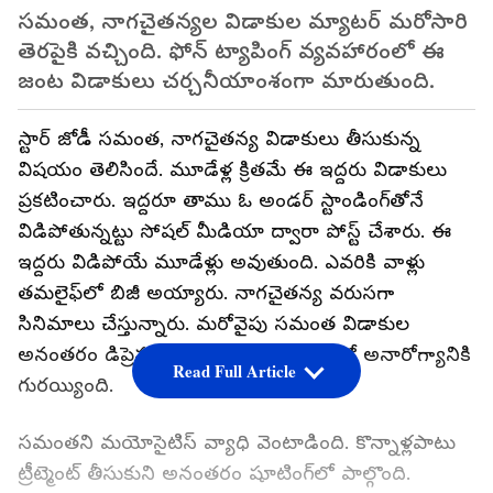
సమంత, నాగచైతన్యల విడాకుల మ్యాటర్‌ మరోసారి
తెరపైకి వచ్చింది. ఫోన్‌ ట్యాపింగ్‌ వ్యవహారంలో ఈ
జంట విడాకులు చర్చనీయాంశంగా మారుతుంది.
స్టార్‌ జోడీ సమంత, నాగచైతన్య విడాకులు తీసుకున్న
విషయం తెలిసిందే. మూడేళ్ల క్రితమే ఈ ఇద్దరు విడాకులు
ప్రకటించారు. ఇద్దరూ తాము ఓ అండర్‌ స్టాండింగ్‌తోనే
విడిపోతున్నట్టు సోషల్‌ మీడియా ద్వారా పోస్ట్ చేశారు. ఈ
ఇద్దరు విడిపోయే మూడేళ్లు అవుతుంది. ఎవరికి వాళ్లు
తమలైఫ్‌లో బిజీ అయ్యారు. నాగచైతన్య వరుసగా
సినిమాలు చేస్తున్నారు. మరోవైపు సమంత విడాకుల
అనంతరం డిప్రెషన్‌లోకి వెళ్లింది. ఈ క్రమంలో అనారోగ్యానికి
Read Full Article
గురయ్యింది.
సమంతని మయోసైటిస్‌ వ్యాధి వెంటాడింది. కొన్నాళ్లపాటు
ట్రీట్మెంట్‌ తీసుకుని అనంతరం షూటింగ్‌లో పాల్గొంది.