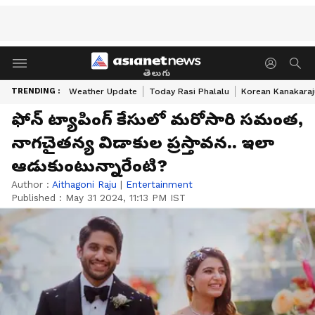
తెలుగు
TRENDING :
Weather Update
Today Rasi Phalalu
Korean Kanakaraj
ఫోన్‌ ట్యాపింగ్‌ కేసులో మరోసారి సమంత,
నాగచైతన్య విడాకుల ప్రస్తావన.. ఇలా
ఆడుకుంటున్నారేంటి?
Author :
Aithagoni Raju
|
Entertainment
Published :
May 31 2024, 11:13 PM IST