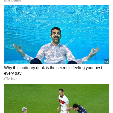
DOWNLOAD APP
RECOMMENDED STORIES
Sai Pallavi House: సాయి
Rajamouli: రాజమౌళి హాలీవుడ్
పల్లవి రూ.8 కోట్ల ఇల్లు ఇలా
మూవీ తీస్తే హీరో ఎవరో తెలుసా
ఉందేంటి.. ఫోటోలు చూస్తే
? అప్పుడే డిసైడ్ అయిన జక్కన్న
నమ్మలేరు
ఇప్పుడు మరో నాయకుడు సమంత, నాగచైతన్యల విడాకుల