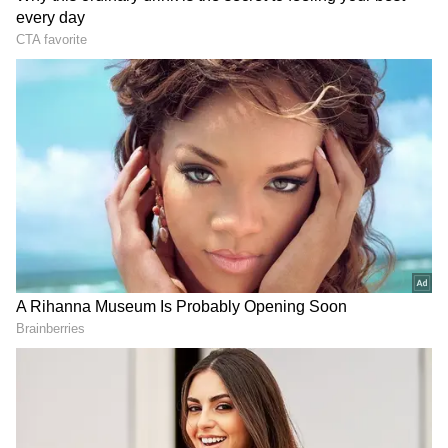
రొమాన్స్ చేస్తున్నాడు చైతూ.
LATEST VIDEOS
చీరాల పర్యటన లో స్వయంగా చీరను నేసిన
సీఎం చంద్రబాబు | CM Chandrababu
Chirala tour | Asianet Telugu
గుజరాత్‌లో వింత ఘటన అలల్లా ఎగసి
పడుతున్న బావి నీళ్లు | Virparada village |
Gujarat mysterious well