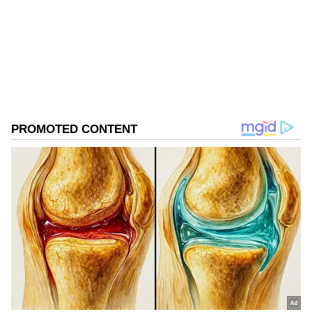
ఎంటర్టైన్మెంట్ విభాగాల్లో పలు ప్రముఖ సంస్థల్లో పని చేసిన
అనుభవం ఉంది. గత మూడేళ్లుగా ఏషియా నెట్ తెలుగు
ఎంటర్టైన్మెంట్ విభాగంలో సబ్ ఎడిటర్ గా బాధ్యతలు
Published :
Nov 20 2022, 12:34 PM IST
నిర్వహిస్తున్నారు.
Follow Us
DOWNLOAD APP