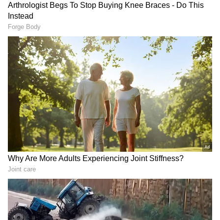
మరో వైపు జపాన్ లో ఆర్ ఆర్ ఆర్ వసూళ్ల వర్షం
కురిపిస్తుంది. నాలుగు వారాల్లో ఈ మూవీ 250 మిలియన్
జపాన్ యెన్స్ వసూలు చేసింది. ఈ మార్క్ చేరుకోవడానికి
బాహుబలి 2 చిత్రానికి ముప్పైకి పైగా వారాల సమయం
పట్టింది. ఈ ఈనేపథ్యంలో రజినీకాంత్ ముత్తు, ప్రభాస్
బాహుబలి 2 చిత్రాల రికార్డ్స్ బ్రేక్ చేయడం ఖాయంగా
కనిపిస్తుంది. జపాన్ లో మూవీస్ కి లాంగ్ రన్ ఉంటుంది.
కాబట్టి ముత్తు పేరిట ఉన్న హైయెస్ట్ ఇండియన్ మూవీ
వసూళ్లు 400 మిలియన్ యెన్స్ ని ఆర్ ఆర్ ఆర్
అధిగమించవచ్చు.
RECOMMENDED STORIES