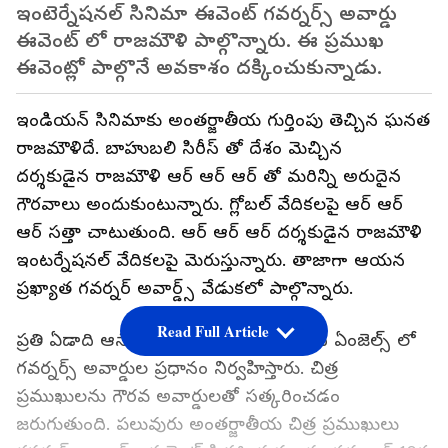
ఇంటెర్నేషనల్ సినిమా ఈవెంట్ గవర్నర్స్ అవార్డు
ఈవెంట్ లో రాజమౌళి పాల్గొన్నారు. ఈ ప్రముఖ
ఈవెంట్లో పాల్గొనే అవకాశం దక్కించుకున్నాడు.
ఇండియన్ సినిమాకు అంతర్జాతీయ గుర్తింపు తెచ్చిన ఘనత
రాజమౌళిదే. బాహుబలి సిరీస్ తో దేశం మెచ్చిన
దర్శకుడైన రాజమౌళి ఆర్ ఆర్ ఆర్ తో మరిన్ని అరుదైన
గౌరవాలు అందుకుంటున్నారు. గ్లోబల్ వేదికలపై ఆర్ ఆర్
ఆర్ సత్తా చాటుతుంది. ఆర్ ఆర్ ఆర్ దర్శకుడైన రాజమౌళి
ఇంటర్నేషనల్ వేదికలపై మెరుస్తున్నారు. తాజాగా ఆయన
ప్రఖ్యాత గవర్నర్ అవార్డ్స్ వేడుకలో పాల్గొన్నారు.
Read Full Article
ప్రతి ఏడాది ఆస్కార్ ఈవెంట్ కి ముందు లాస్ ఏంజెల్స్ లో
గవర్నర్స్ అవార్డుల ప్రధానం నిర్వహిస్తారు. చిత్ర
ప్రముఖులను గౌరవ అవార్డులతో సత్కరించడం
జరుగుతుంది. పలువురు అంతర్జాతీయ చిత్ర ప్రముఖులు