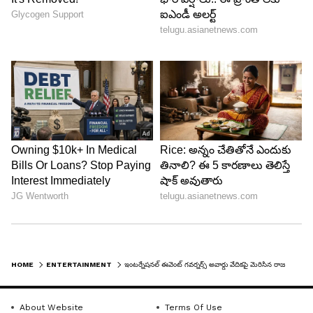
HOME
ENTERTAINMENT
ఇంటర్నేషనల్ ఈవెంట్ గవర్నర్స్ అవార్డు వేదికపై మెరిసిన రాజమౌళి!
About Website
Terms Of Use