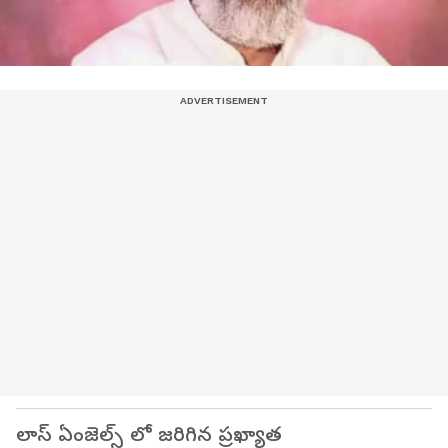
లాస్ ఏంజెల్స్ లో జరిగిన ప్రఖ్యాత