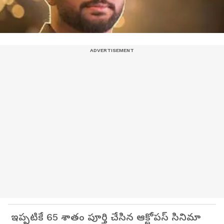
ఇప్పటికే 65 శాతం పూర్తి చేసిన ఆక్టోపస్ సినిమా