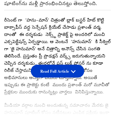
షూటింగ్​ను మళ్లీ ప్రారంభించినట్లు తెలుస్తోంది.
రీసెంట్ గా 'హను-మాన్' చిత్రంతో బ్లాక్ బస్టర్ హిట్ కొట్టి
బాక్సాఫీస్ వద్ద సెన్సేషన్ క్రియేట్ చేసాడు ప్రశాంత్ వర్మ.
దాంతో ఈ దర్శకుడు నెక్స్ట్ ప్రాజెక్ట్ పై అందరిలో మంచి
ఎక్సపెక్టేషన్స్ ఏర్పడ్డాయి. ఆ వెంటనే 'హనుమాన్' కి సీక్వెల్
గా 'జై హనుమాన్' అనే చిత్రాన్ని అనౌన్స్ చేసిన సంగతి
తెలిసిందే. ప్రస్తుతం ప్రీ ప్రొడక్షన్ వర్క్స్ జరుగుతున్నాయని
చెప్పిన దర్శకుడు.. త్వరలోనే ఫస్ట్‌ లుక్‌ పోస్టర్‌ ను కూడా
రిలీజ్ చేస్తామని చెప్పుకొచ్చారు. ఈ సినిమా కోసం
Read Full Article
అభిమానులు ఆసక్తిగా ఎదురు చూస్తున్నారు. అయితే
ఇప్పుడు ఈ ప్రాజెక్టు కంటే ముందు ప్రశాంత్ మరో మూవీతో
ప్రేక్షకుల ముందుకు రానున్నట్లు వార్తలు వినిపిస్తున్నాయి.
మీడియా వర్గాల నుంచి అందుతున్న సమాచారం మేరకు జై
హనుమాన్ షూటింగ్​ కోసం నటీనటుల ఎంపిక ప్రక్రియ ఇంకా