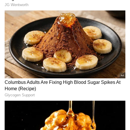
హోమ్ మంత్రి అనిత | Anitha Vangalapudi
Strong Counter to Jagan
తమిళనాడు బడ్జెట్ విజయ్ ఆసక్తికర
కేటాయింపులు | Tamil Nadu CM Vijay
Mega Budget 2026