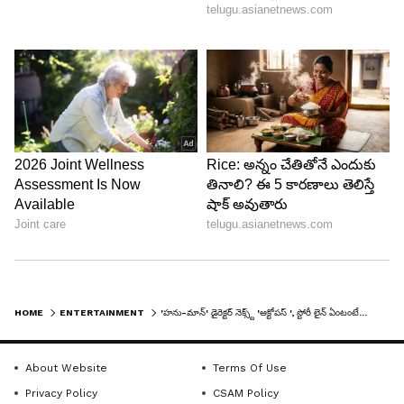
HOME
ENTERTAINMENT
'హను-మాన్' డైరెక్టర్ నెక్స్ట్ 'ఆక్టోపస్ ', స్టోరీ లైన్ ఏంటంటే...
About Website
Terms Of Use
Privacy Policy
CSAM Policy