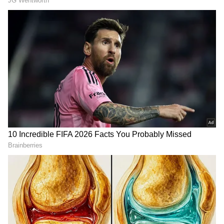
RECOMMENDED STORIES
ఇదిలా ఉంటే ఈ ప్రాజెక్టు తర్వాత మొదలెట్టే 'జై హనుమాన్'
సినిమా కథంతా హనుమంతుడి చుట్టూ తిరుగుతుంది. ఈ
క్రమంలో హనుమాన్ రోల్ లో ఏ హీరో నటిస్తారనే దాని
గురించి మీడియాలో చర్చలు జరుగుతున్నాయి. రకరకాల
పేర్లు వినిపిస్తున్నాయి. ప్రస్తుతం క్యాస్టింగ్ ను ఫైనలైజ్ చేసే