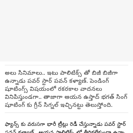
అలు సినిమాలు.. ఇటు పాలిటిక్స్ తో బిజీ బిజీగా
ఉన్నాడు పవర్ స్టార్ పవన్ కళ్యాణ్. పెండింగ్
షూటింగ్స్ విషయంలో రకరకాల వాదనలు
వినిపిస్తుండగా.. తాజాగా ఆయన ఉస్తాద్ భగత్ సింగ్
షూటింగ్ కు గ్రీన్ సిగ్నల్ ఇచ్చినట్టు తెలుస్తోంది.
ఫ్యాన్స్ కు వరుసగా భారీ ట్రీట్లు రెడీ చేస్తున్నాడు పవర్ స్టార్
పవన్ కళ్యాణ్ . ఆయన పాలిటిక్స్ లో తీరికలేకుండా ఉన్నా..