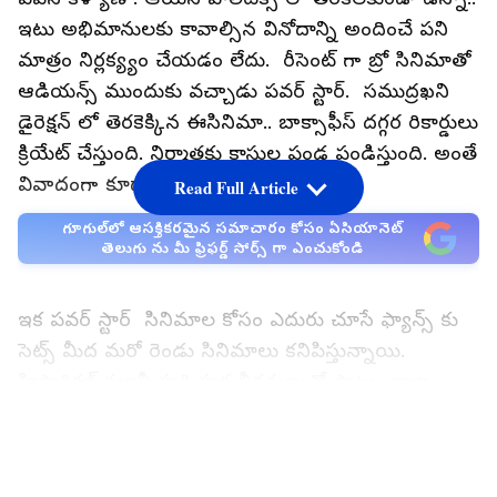
ఇటు అభిమానులకు కావాల్సిన వినోదాన్ని అందించే పని
మాత్రం నిర్లక్య్యం చేయడం లేదు. రీసెంట్ గా బ్రో సినిమాతో
ఆడియన్స్ ముందుకు వచ్చాడు పవర్ స్టార్. సముద్రఖని
డైరెక్షన్ లో తెరకెక్కిన ఈసినిమా.. బాక్సాఫీస్ దగ్గర రికార్డులు
క్రియేట్‌ చేస్తుంది. నిర్మాతకు కాసుల పండ పండిస్తుంది. అంతే
వివాదంగా కూడా మారందీ మూవీ.
Read Full Article
గూగుల్‌లో ఆసక్తికరమైన సమాచారం కోసం ఏసియానెట్
తెలుగు ను మీ ఫ్రిఫర్డ్ సోర్స్ గా ఎంచుకోండి
ఇక పవర్ స్టార్ సినిమాల కోసం ఎదురు చూసే ఫ్యాన్స్ కు
సెట్స్ మీద మరో రెండు సినిమాలు కనిపిస్తున్నాయి.
హిస్టారికల్ మూవీ హరి హర వీరమల్లుతో పాటు..చాలా
కాలంగా పెండింగ్ లో ఉన్న ఉస్తాద్ భగత్ సింగ్ వైపు
LATEST VIDEOS
చూస్తున్నారు ఫ్యాన్స్. కాని పవర్ స్టార్ చాలా టైట్ షెడ్యూల్స్
లో ఉంటున్నాడు. ఎలక్షన్స్ కు ఎక్కువగా టైమ్