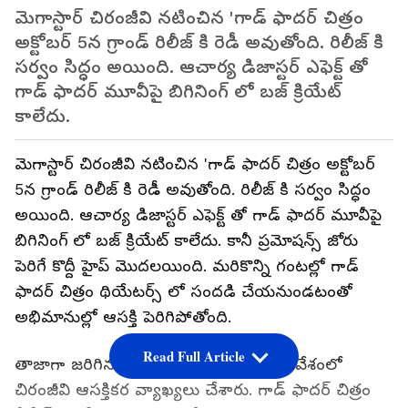
మెగాస్టార్ చిరంజీవి నటించిన 'గాడ్ ఫాదర్ చిత్రం
అక్టోబర్ 5న గ్రాండ్ రిలీజ్ కి రెడీ అవుతోంది. రిలీజ్ కి
సర్వం సిద్ధం అయింది. ఆచార్య డిజాస్టర్ ఎఫెక్ట్ తో
గాడ్ ఫాదర్ మూవీపై బిగినింగ్ లో బజ్ క్రియేట్
కాలేదు.
మెగాస్టార్ చిరంజీవి నటించిన 'గాడ్ ఫాదర్ చిత్రం అక్టోబర్
5న గ్రాండ్ రిలీజ్ కి రెడీ అవుతోంది. రిలీజ్ కి సర్వం సిద్ధం
అయింది. ఆచార్య డిజాస్టర్ ఎఫెక్ట్ తో గాడ్ ఫాదర్ మూవీపై
బిగినింగ్ లో బజ్ క్రియేట్ కాలేదు. కానీ ప్రమోషన్స్ జోరు
పెరిగే కొద్దీ హైప్ మొదలయింది. మరికొన్ని గంటల్లో గాడ్
ఫాదర్ చిత్రం థియేటర్స్ లో సందడి చేయనుండటంతో
అభిమానుల్లో ఆసక్తి పెరిగిపోతోంది.
Read Full Article
తాజాగా జరిగిన గాడ్ ఫాదర్ మీడియా సమావేశంలో
చిరంజీవి ఆసక్తికర వ్యాఖ్యలు చేశారు. గాడ్ ఫాదర్ చిత్రం