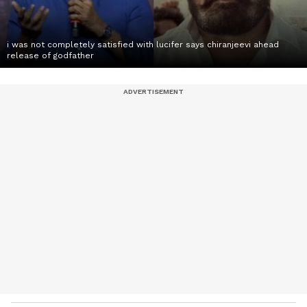
i was not completely satisfied with lucifer says chiranjeevi ahead
release of godfather