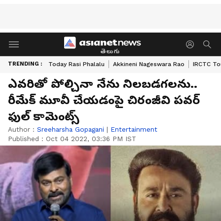
తెలుగు
TRENDING :
Today Rasi Phalalu
Akkineni Nageswara Rao
IRCTC To
ఎవరితో పోల్చినా నేను నిలబడగలను..
రీమేక్ మూవీ చేయడంపై చిరంజీవి పవర్
ఫుల్ కామెంట్స్
Author :
Sreeharsha Gopagani
|
Entertainment
Published :
Oct 04 2022, 03:36 PM IST