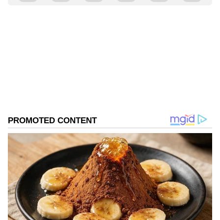
Sreeharsha Gopagani
SG
Follow Us
DOWNLOAD APP