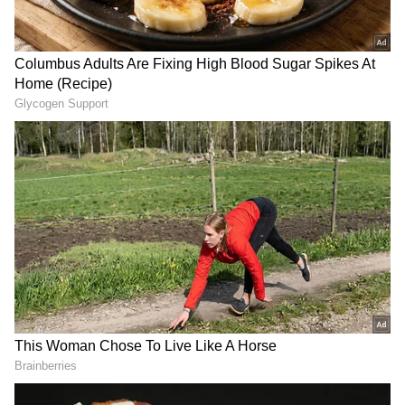
గాడ్ ఫాదర్ చిత్రంలో చాలా మార్పులు చేసినట్లు దర్శకుడు
RECOMMENDED STORIES
మోహన్ రాజా కూడా కామెంట్స్ చేశారు. సెకండ్ హాఫ్ లో
చాలా సన్నివేశాలు మార్చినట్లు పేర్కొన్నారు. లూసిఫెర్ తో ఈ
చిత్రాన్ని పోల్చిన మా టీం కి భయం లేదని.. గాడ్ ఫాదర్