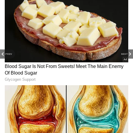
కొత్తగా ఉంటుందని పేర్కొన్నారు. ఈ చిత్రంలో చాలా సర్ప్రైజ్
లు ఉండబోతున్నట్లు చిత్ర యూనిట్ లీకులు ఇస్తోంది.
The Paradise Teaser: దసరా
OG-Varun Tej: ఓజీతో కొరియన్‌
మ్యాజిక్ రిపీట్ అవుతుందా? నాని
కనకరాజు పోలికపై వరుణ్‌ తేజ్‌
PREV
NEXT
ప్యారడైజ్ టీజర్ ఎలా ఉందంటే?
క్లారిటీ.. అసలు విషయం
బయటపెట్టిన మెగా ప్రిన్స్
Sobhita Dhulipala: పొలిటికల్
Varanasi Leak: సింహాంలా
కామెంట్స్ తో దుమారం రేపిన
కదిలిన మహేష్‌ బాబు.. పూనకాలు
శోభితా ధూళిపాళ, అక్కినేని
తెప్పిస్తోన్న `వారణాసి` లీక్