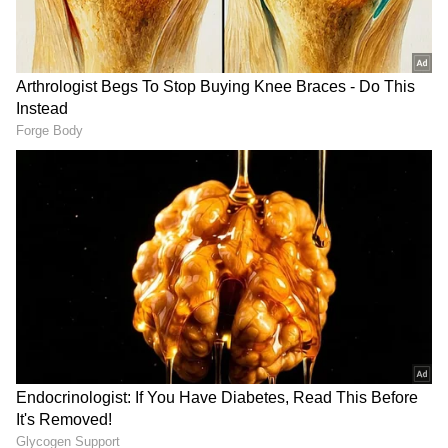
కోడలికి ఇచ్చిపడేస్తున్న నెటిజన్లు..
వీడియో
LATEST VIDEOS
ఫ్రిజ్ పై కవర్ వేస్తున్నారా? ఈ విషయం
తెలుసుకోలేదంటే ప్రాణాలకే ప్రమాదం |
Fridge Cover Warning
తమిళనాడు బడ్జెట్ విజయ్ ఆసక్తికర
కేటాయింపులు | Tamil Nadu CM Vijay
Mega Budget 2026